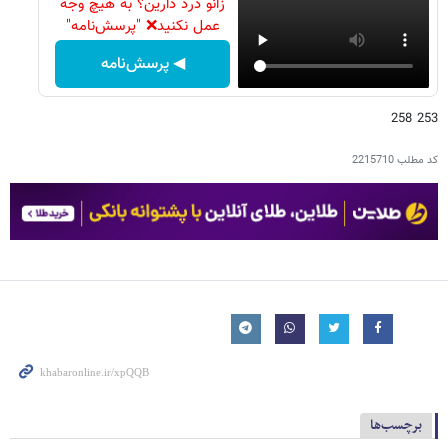
زانو درد دارین؟ به هیچ وجه
عمل نکنید❌ "پرسش‌نامه"
◀ پرسش‌نامه
253 258
کد مطلب
2215710
برچسب‌ها