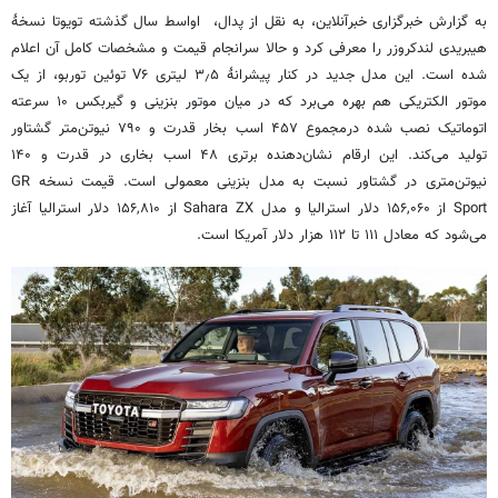
به گزارش خبرگزاری خبرآنلاین، به نقل از پدال، اواسط سال گذشته تویوتا نسخۀ
هیبریدی لندکروزر را معرفی کرد و حالا سرانجام قیمت و مشخصات کامل آن اعلام
شده است. این مدل جدید در کنار پیشرانۀ ۳٫۵ لیتری V۶ توئین توربو، از یک
موتور الکتریکی هم بهره می‌برد که در میان موتور بنزینی و گیربکس ۱۰ سرعته
اتوماتیک نصب شده درمجموع ۴۵۷ اسب بخار قدرت و ۷۹۰ نیوتن‌متر گشتاور
تولید می‌کند. این ارقام نشان‌دهنده برتری ۴۸ اسب بخاری در قدرت و ۱۴۰
نیوتن‌متری در گشتاور نسبت به مدل بنزینی معمولی است. قیمت نسخه GR
Sport از ۱۵۶,۰۶۰ دلار استرالیا و مدل Sahara ZX از ۱۵۶,۸۱۰ دلار استرالیا آغاز
می‌شود که معادل ۱۱۱ تا ۱۱۲ هزار دلار آمریکا است.