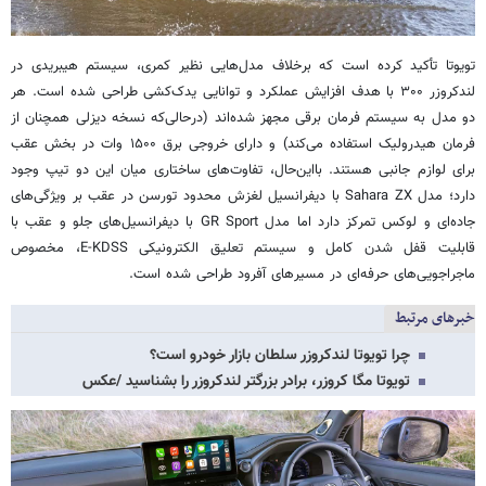
تویوتا تأکید کرده است که برخلاف مدل‌هایی نظیر کمری، سیستم هیبریدی در
لندکروزر ۳۰۰ با هدف افزایش عملکرد و توانایی یدک‌کشی طراحی شده است. هر
دو مدل به سیستم فرمان برقی مجهز شده‌اند (درحالی‌که نسخه دیزلی همچنان از
فرمان هیدرولیک استفاده می‌کند) و دارای خروجی برق ۱۵۰۰ وات در بخش عقب
برای لوازم جانبی هستند. بااین‌حال، تفاوت‌های ساختاری میان این دو تیپ وجود
دارد؛ مدل Sahara ZX با دیفرانسیل لغزش محدود تورسن در عقب بر ویژگی‌های
جاده‌ای و لوکس تمرکز دارد اما مدل GR Sport با دیفرانسیل‌های جلو و عقب با
قابلیت قفل شدن کامل و سیستم تعلیق الکترونیکی E-KDSS، مخصوص
ماجراجویی‌های حرفه‌ای در مسیرهای آفرود طراحی شده است.
خبرهای مرتبط
چرا تویوتا لندکروزر سلطان بازار خودرو است؟
تویوتا مگا کروزر، برادر بزرگتر لندکروزر را بشناسید /عکس