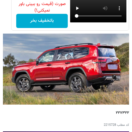
صورت (قیمت رو ببینی باور
نمیکنی!)
باتخفیف بخر
۲۲۷۳۲۲
کد مطلب
2215728