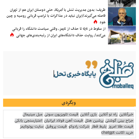
ظریف: بدون مدیریت تنش با آمریکا، حتی دوستان ایران هم از تهران
فاصله می‌گیرند/ایران نباید در مذاکرات با ترامپ قربانی روسیه و چین
شود
از سقوط در QS تا حذف از تایمز، وقتی سیاست دانشگاه را قربانی
می‌کند/ روایت حذف دانشگاه‌های ایران از رتبه‌بندی‌های جهانی
وبگردی
خبرآنلاین
راه نو آنلاین
بازی آنلاین
قیمت تلویزیون سونی
مبل مینیمال
جراح بینی گوشتی
پرشین هتل
قیمت آهن فولاد ایرانیان
اعتبارسنجی بانکی
قیمت طلا امروز
بلیط قطار
شرکت رادوکو
قیمت پروفیل
سایت یوتوتایمز
خرید اکانت chatgpt