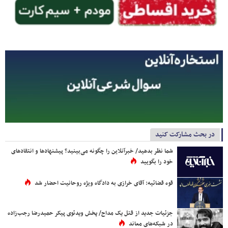
در بحث مشارکت کنید
شما نظر بدهید/ خبرآنلاین را چگونه می‌بینید؟ پیشنهادها و انتقادهای
خود را بگویید
قوه قضائیه: آقای خرازی به دادگاه ویژه روحانیت احضار شد
جزئیات جدید از قتل یک مداح/ پخش ویدئوی پیکر حمیدرضا رجب‌زاده
در شبکه‌های معاند