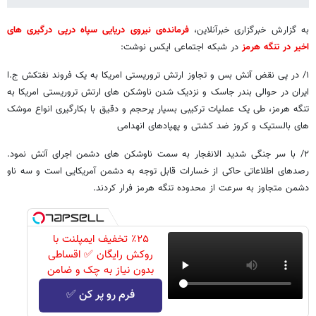
به گزارش خبرگزاری خبرآنلاین،
فرمانده‌ی نیروی دریایی سپاه درپی درگیری های
اخیر در تنگه هرمز
در شبکه اجتماعی ایکس نوشت:
‏۱/ در پی نقض آتش بس و تجاوز ارتش تروریستی امریکا به یک فروند نفتکش ج.ا
ایران در حوالی بندر جاسک و نزدیک شدن ناوشکن های ارتش تروریستی امریکا به
تنگه هرمز، طی یک عملیات ترکیبی بسیار پرحجم و دقیق با بکارگیری انواع موشک
های بالستیک و کروز ضد کشتی و پهپادهای انهدامی
‏۲/ با سر جنگی شدید الانفجار به سمت ناوشکن های دشمن اجرای آتش نمود.
رصدهای اطلاعاتی حاکی از خسارات قابل توجه به دشمن آمریکایی است و سه ناو
دشمن متجاوز به سرعت از محدوده تنگه هرمز فرار کردند.
٪۲۵ تخفیف ایمپلنت با
روکش رایگان ✅ اقساطی
بدون نیاز به چک و ضامن
فرم رو پر کن ✅