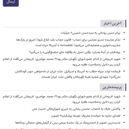
ارسال
آخرین اخبار
پیام حسن روحانی به سیدحسن خمینی+ جزئیات
تذکر نماینده تندرو مجلس برای حجاب؛ قانون حجاب باید ابلاغ شود/ امروز در پارک‌ها
مشروب‌خواری و هنجارشکنی می‌شود/ تفاهمنامه با آمریکا مرده است
پزشکیان در آینه بحران؛ وقتی «میل به وفاق» جای «پاسخ‌گویی» را می‌گیرد!
شهید لاریجانی از کدام عضو شورای نگهبان مکدر بود؟/ محمد مهاجری: لاریجانی می‌گفت از اعلام
کردن ریز دلایل ردصلاحیت طفره می‌رود
فرمانده ارشد سپاه خطاب به آمریکا و اسرائیل: ملت ایران از دادخواهی خون کودکانش
نمی‌گذرد/ شهدای شجره طیبه قهرمانان واقعی ملت ایران هستند
پربیننده‌ترین
شهید لاریجانی از کدام عضو شورای نگهبان مکدر بود؟/ محمد مهاجری: لاریجانی می‌گفت از اعلام
کردن ریز دلایل ردصلاحیت طفره می‌رود
واکنش عارف به انتصاب محسن رضایی به دبیری شورای‌عالی امنیت ملی
اهدای جایزه به خواننده معروف توسط پزشکیان+ تصویر
جدیدترین تصویر از احمدی‌نژاد در یک جلسه رسمی پس از گزارش‌های جنجالی رسانه‌ها