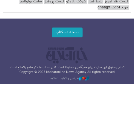
قیمت طلا امروز
بلیط قطار
شرکت رادوکو
قیمت پروفیل
سایت یوتوتایمز
خرید اکانت chatgpt
نسخه دسکتاپ
تمامی حقوق این سایت برای خبرآنلاین محفوظ است. نقل مطالب با ذکر منبع بلامانع است.
Copyright © 2025 khabaronline News Agancy, All rights reserved
طراحی و تولید: نستوه