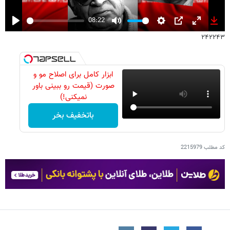
08:22
Play
Mute
Settings
PIP
Enter
Down
۲۴۲۲۴۳
fullscreen
ابزار کامل برای اصلاح مو و
صورت (قیمت رو ببینی باور
نمیکنی!)
باتخفیف بخر
کد مطلب
2215979