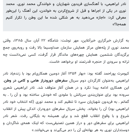
نادر ابراهیمی، با آهنگسازی فریدون شهبازیان و خوانندگی محمد نوری. محمد
نوری در یکی از اجراها و قبل از شروع‌کردن به خواندن، این‌ آهنگ را این‌طور
معرفی کرد: «اجازه می‌دهید به هر شکلی شده ما این وطن را تکرار کنیم
همه‌جا؟»
به گزارش خبرگزاری خبرآنلاین، مهر نوشت: شامگاه ۲۲ آبان سال ۱۳۸۵، وقتی
محمد نوری از پله‌های مرکز همایش سازمان صداوسیما بالا رفت و روبه‌روی جمع
برگزیدگان ششمین همایش چهره‌های ماندگار قرار گرفت، کسی نمی‌دانست چه
ترانه و سرودی از حنجره قدرتمند او برخواهد خاست.
کیومرث پوراحمد گفته بود: «بهار ۱۳۵۴ آغاز دومین همکاری‌ام بود با زنده‌یاد نادر
ابراهیمی‌ به‌عنوان کارگردان دوم سریال
سفرهای دورودراز هامی‌ و کامی‌ در وطن
.‌
این همکاری ادامه پیدا نکرد و در همان آغاز متوقف شد. نادر ابراهیمی‌ شعری
سروده بود برای عنوان‌بندی سریالش با ملودی که خودش ساخته بود و آن را ـ به
گمانم ـ به فریدون شهبازیان سپرد تا تنظیم کند و محمد نوری (که انتخاب خود نادر
ابراهیمی‌ بود) آن را بخواند. پخش سریال سفرهای دورودراز، اندکی پیش از انقلاب
شروع و با وقوع انقلاب قطع شد و برای همیشه به بایگانی رفت. شعر نادر
ابراهیمی‌ برای سفرهای دور و دراز همین تصنیفی‌ست که‌ اینک همه‌ی شاگردان و
دوستداران نوری به هر بهانه‌ای آن را دم می‌گیرند و می‌خوانند.»