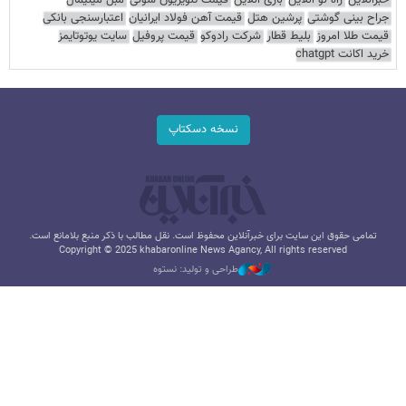
خبرآنلاین
راه نو آنلاین
بازی آنلاین
قیمت تلویزیون سونی
مبل مینیمال
جراح بینی گوشتی
پرشین هتل
قیمت آهن فولاد ایرانیان
اعتبارسنجی بانکی
قیمت طلا امروز
بلیط قطار
شرکت رادوکو
قیمت پروفیل
سایت یوتوتایمز
خرید اکانت chatgpt
نسخه دسکتاپ
تمامی حقوق این سایت برای خبرآنلاین محفوظ است. نقل مطالب با ذکر منبع بلامانع است.
Copyright © 2025 khabaronline News Agancy, All rights reserved
طراحی و تولید: نستوه