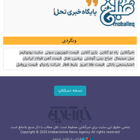
وبگردی
خبرآنلاین
راه نو آنلاین
بازی آنلاین
قیمت تلویزیون سونی
سایت یوتوتایمز
مبل مینیمال
جراح بینی گوشتی
پرشین هتل
قیمت آهن فولاد ایرانیان
اعتبارسنجی بانکی
قیمت طلا امروز
بلیط قطار
شرکت رادوکو
قیمت پروفیل
نسخه دسکتاپ
تمامی حقوق این سایت برای خبرآنلاین محفوظ است. نقل مطالب با ذکر منبع بلامانع است.
Copyright © 2025 khabaronline News Agancy, All rights reserved
طراحی و تولید: نستوه