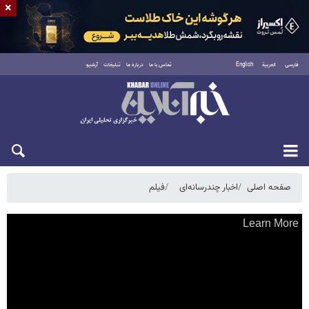
×
فارسی
العربية
English
تماس با ما
درباره ما
تبلیغات
آرشیو
شنبه ۱۷ مرداد ۱۴۰۵
صفحه اصلی
اخبار چندرسانه‌ای
فیلم