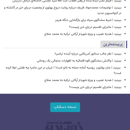
ببینید | فیلم کمتر دیده شده از رهبر انقلاب آیت الله سید مجتبی خامنه‌ای درحال تدریس
ببینید | توضیحات محمدجواد ظریف درباره روایت دروغ پهلوی از وضعیت دریای خزر در گذشته و
در کنوانسیون جدید
ببینید | شرط سخنگوی سپاه برای بازگشایی تنگه هرمز
ببینید | ماجرای تقسیم دریای خزر چیست؟
ببینید | هدیه عجیب و ویژه شهردار آرکلی ترکیه به محمد صلاح
پربیننده‌ترین
ببینید | نظر جالب سناتور آمریکایی درباره آینده ترامپ!
ببینید | واکنش سخنگوی قوه قضائیه به اظهارات جنجالی یک روحانی
‏ ببینید | جان بولتون: روسیه آماده حمله به ناتو است! / ایران در این ماجرا چه نقشی ایفا کرده
است؟
ببینید | هدیه عجیب و ویژه شهردار آرکلی ترکیه به محمد صلاح
ببینید | ماجرای تقسیم دریای خزر چیست؟
نسخه دسکتاپ