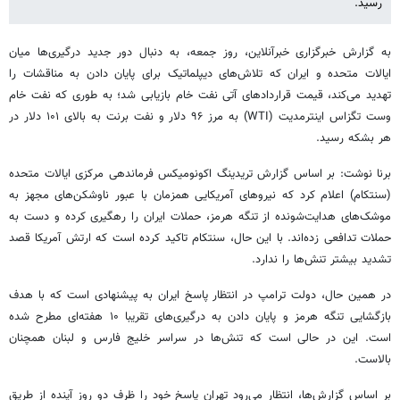
رسید.
به گزارش خبرگزاری خبرآنلاین، روز جمعه، به دنبال دور جدید درگیری‌ها میان
ایالات متحده و ایران که تلاش‌های دیپلماتیک برای پایان دادن به مناقشات را
تهدید می‌کند، قیمت قراردادهای آتی نفت خام بازیابی شد؛ به طوری که نفت خام
وست تگزاس اینترمدیت (WTI) به مرز ۹۶ دلار و نفت برنت به بالای ۱۰۱ دلار در
هر بشکه رسید.
برنا نوشت: بر اساس گزارش تریدینگ اکونومیکس فرماندهی مرکزی ایالات متحده
(سنتکام) اعلام کرد که نیروهای آمریکایی همزمان با عبور ناوشکن‌های مجهز به
موشک‌های هدایت‌شونده از تنگه هرمز، حملات ایران را رهگیری کرده و دست به
حملات تدافعی زده‌اند. با این حال، سنتکام تاکید کرده است که ارتش آمریکا قصد
تشدید بیشتر تنش‌ها را ندارد.
در همین حال، دولت ترامپ در انتظار پاسخ ایران به پیشنهادی است که با هدف
بازگشایی تنگه هرمز و پایان دادن به درگیری‌های تقریبا ۱۰ هفته‌ای مطرح شده
است. این در حالی است که تنش‌ها در سراسر خلیج فارس و لبنان همچنان
بالاست.
بر اساس گزارش‌ها، انتظار می‌رود تهران پاسخ خود را ظرف دو روز آینده از طریق