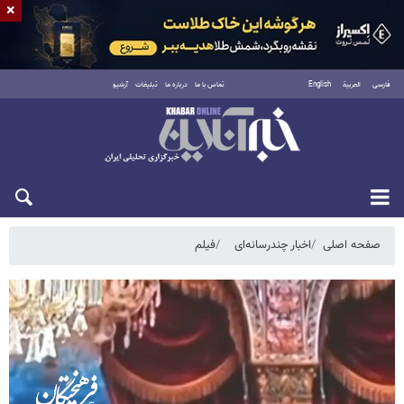
×
فارسی
العربية
English
تماس با ما
درباره ما
تبلیغات
آرشیو
یکشنبه ۱۸ مرداد ۱۴۰۵
صفحه اصلی
اخبار چندرسانه‌ای
فیلم