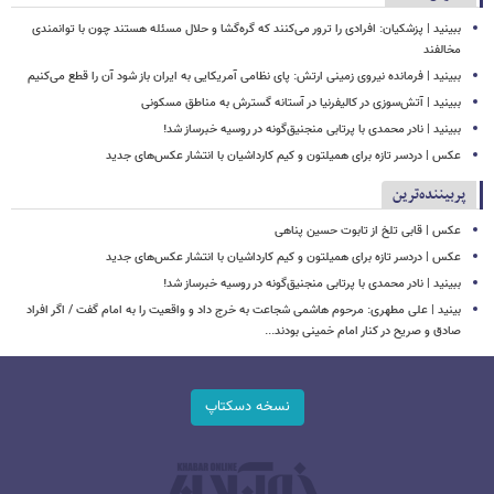
ببینید | پزشکیان: افرادی را ترور می‌کنند که گره‌گشا و حلال مسئله هستند چون با توانمندی
مخالفند
ببینید | فرمانده نیروی زمینی ارتش: پای نظامی آمریکایی به ایران باز شود آن را قطع می‌کنیم
ببینید | آتش‌سوزی در کالیفرنیا در آستانه گسترش به مناطق مسکونی
ببینید | نادر محمدی با پرتابی منجنیق‌گونه در روسیه خبرساز شد!
عکس | دردسر تازه برای همیلتون و کیم کارداشیان با انتشار عکس‌های جدید
پربیننده‌ترین
عکس | قابی تلخ از تابوت حسین پناهی
عکس | دردسر تازه برای همیلتون و کیم کارداشیان با انتشار عکس‌های جدید
ببینید | نادر محمدی با پرتابی منجنیق‌گونه در روسیه خبرساز شد!
بینید | علی مطهری: مرحوم هاشمی شجاعت به خرج داد و واقعیت را به امام گفت / اگر افراد
صادق و صریح در کنار امام خمینی بودند...
نسخه دسکتاپ