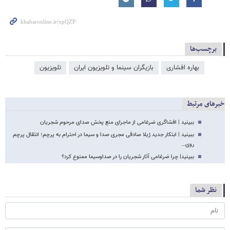
برچسب‌ها
بهاره افشاری
بازیگران سینما و تلویزیون ایران
تلویزیون
خبرهای مرتبط
ببینید | افشاگری ضرغامی از ماجرای منع پخش صدای مرحوم شجریان
ببینید | ابتکار جدید ژیلا صادقی مجری صدا و سیما در احترام به پرچم؛ انتقال پرچم
روی…
ببینید| چرا ضرغامی آثار شجریان را در صداوسیما ممنوع کرد؟
نظر شما