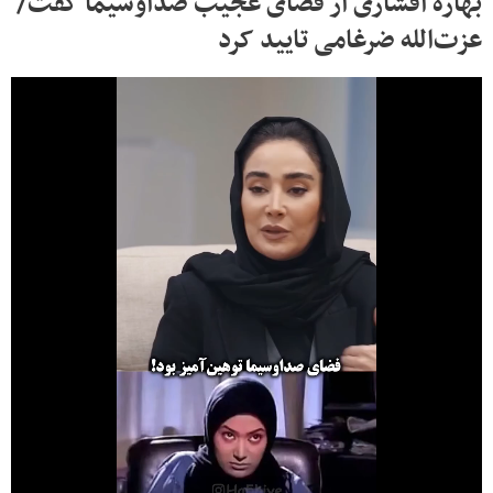
بهاره افشاری از فضای عجیب صداوسیما گفت/
عزت‌الله ضرغامی تایید کرد