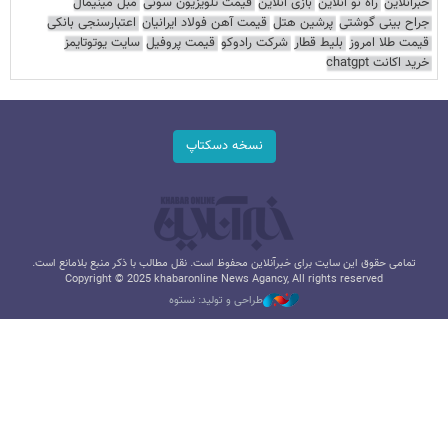
خبرآنلاین
راه نو آنلاین
بازی آنلاین
قیمت تلویزیون سونی
مبل مینیمال
جراح بینی گوشتی
پرشین هتل
قیمت آهن فولاد ایرانیان
اعتبارسنجی بانکی
قیمت طلا امروز
بلیط قطار
شرکت رادوکو
قیمت پروفیل
سایت یوتوتایمز
خرید اکانت chatgpt
نسخه دسکتاپ
تمامی حقوق این سایت برای خبرآنلاین محفوظ است. نقل مطالب با ذکر منبع بلامانع است.
Copyright © 2025 khabaronline News Agancy, All rights reserved
طراحی و تولید: نستوه