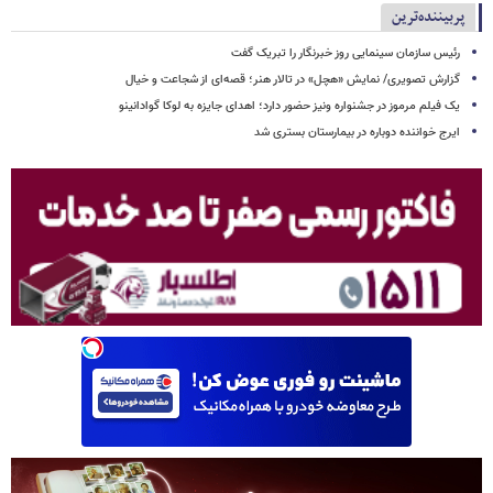
پربیننده‌ترین
رئیس سازمان سینمایی روز خبرنگار را تبریک گفت
گزارش تصویری/ نمایش «هچل» در تالار هنر؛ قصه‌ای از شجاعت و خیال
یک فیلم مرموز در جشنواره ونیز حضور دارد؛ اهدای جایزه به لوکا گوادانینو
ایرج خواننده دوباره در بیمارستان بستری شد