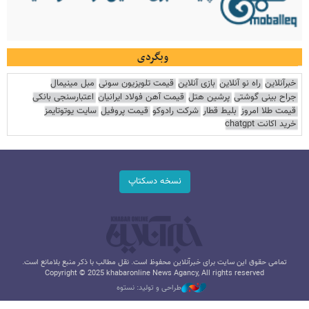
وبگردی
خبرآنلاین
راه نو آنلاین
بازی آنلاین
قیمت تلویزیون سونی
مبل مینیمال
جراح بینی گوشتی
پرشین هتل
قیمت آهن فولاد ایرانیان
اعتبارسنجی بانکی
قیمت طلا امروز
بلیط قطار
شرکت رادوکو
قیمت پروفیل
سایت یوتوتایمز
خرید اکانت chatgpt
نسخه دسکتاپ
تمامی حقوق این سایت برای خبرآنلاین محفوظ است. نقل مطالب با ذکر منبع بلامانع است.
Copyright © 2025 khabaronline News Agancy, All rights reserved
طراحی و تولید: نستوه