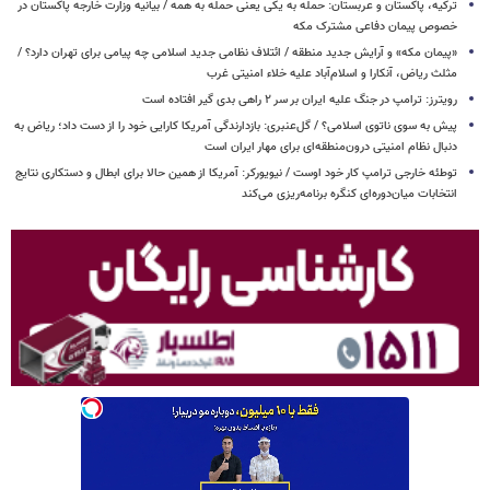
ترکیه، پاکستان و عربستان: حمله به یکی یعنی حمله به همه / بیانیه وزارت خارجه پاکستان در
خصوص پیمان دفاعی مشترک مکه
«پیمان مکه» و آرایش جدید منطقه / ائتلاف نظامی جدید اسلامی چه پیامی برای تهران دارد؟ /
مثلث ریاض، آنکارا و اسلام‌آباد علیه خلاء امنیتی غرب
رویترز: ترامپ در جنگ علیه ایران بر سر ۲ راهی بدی گیر افتاده است
پیش به سوی ناتوی اسلامی؟ / گل‌عنبری: بازدارندگی آمریکا کارایی خود را از دست داد؛ ریاض به
دنبال نظام امنیتی درون‌منطقه‌ای برای مهار ایران است
توطئه خارجی ترامپ کار خود اوست / نیویورکر: آمریکا از همین حالا برای ابطال و دستکاری نتایج
انتخابات میان‌دوره‌ای کنگره برنامه‌ریزی می‌کند