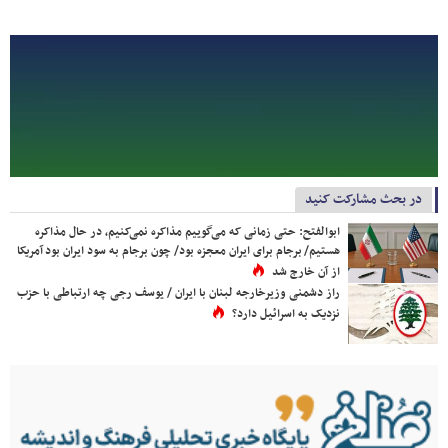
در بحث مشارکت کنید
ابوالفتح: حتی زمانی که می‌گوییم مذاکره نمی‌کنیم، در حال مذاکره
هستیم/ برجام برای ایران معجزه بود/ چون برجام به سود ایران بود آمریکا
از آن خارج شد
راز دشمنی وزیرخارجه لبنان با ایران / یوسف رجی چه ارتباطی با حزب
نزدیک به اسرائیل دارد؟