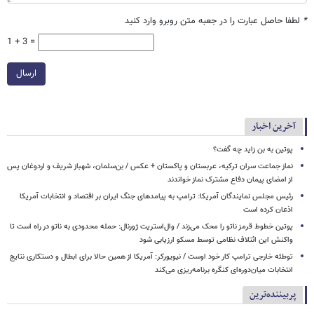
*
لطفا حاصل عبارت را در جعبه متن روبرو وارد کنید
1 + 3 =
ارسال
آخرین اخبار
پوتین به بن زاید چه گفت؟
نماز جماعت سران ترکیه، عربستان و پاکستان + عکس / بن‌سلمان، شهباز شریف و اردوغان پس
از امضای پیمان دفاع مشترک نماز خواندند
رئیس مجلس نمایندگان آمریکا: ترامپ به پیامدهای جنگ ایران بر اقتصاد و انتخابات آمریکا
اذعان کرده است
پوتین خطوط قرمز ناتو را محک می‌زند / وال‌استریت ژورنال: حمله محدودی به ناتو در راه است تا
واکنش این ائتلاف نظامی توسط مسکو ارزیابی شود
توطئه خارجی ترامپ کار خود اوست / نیویورکر: آمریکا از همین حالا برای ابطال و دستکاری نتایج
انتخابات میان‌دوره‌ای کنگره برنامه‌ریزی می‌کند
پربیننده‌ترین