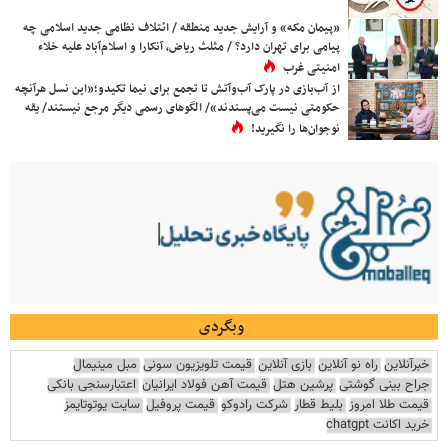
«پیمان مکه» و آرایش جدید منطقه / ائتلاف نظامی جدید اسلامی چه
پیامی برای تهران دارد؟ / مثلث ریاض، آنکارا و اسلام‌آباد علیه خلاء
امنیتی غرب
از آب‌بازی در پارک آب‌وآتش تا تجمع برای نیما تکیدو؛«این نسل هرآنچه
حکومتی نیست می‌پسندند»/ الگوهای رسمی دیگر مرجع نیستند/ یقه
نوجوان‌ها را نگیرید!
وبگردی
خبرآنلاین
راه نو آنلاین
بازی آنلاین
قیمت تلویزیون سونی
مبل مینیمال
جراح بینی گوشتی
پرشین هتل
قیمت آهن فولاد ایرانیان
اعتبارسنجی بانکی
قیمت طلا امروز
بلیط قطار
شرکت رادوکو
قیمت پروفیل
سایت یوتوتایمز
خرید اکانت chatgpt