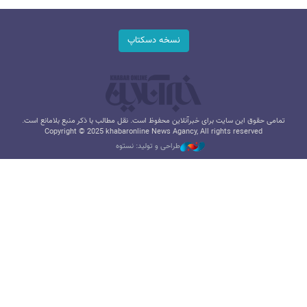
نسخه دسکتاپ
تمامی حقوق این سایت برای خبرآنلاین محفوظ است. نقل مطالب با ذکر منبع بلامانع است.
Copyright © 2025 khabaronline News Agancy, All rights reserved
طراحی و تولید: نستوه