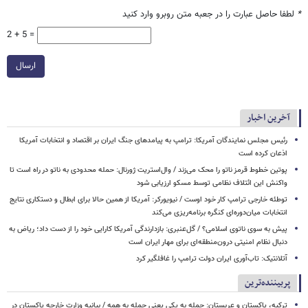
*
لطفا حاصل عبارت را در جعبه متن روبرو وارد کنید
2 + 5 =
ارسال
آخرین اخبار
رئیس مجلس نمایندگان آمریکا: ترامپ به پیامدهای جنگ ایران بر اقتصاد و انتخابات آمریکا
اذعان کرده است
پوتین خطوط قرمز ناتو را محک می‌زند / وال‌استریت ژورنال: حمله محدودی به ناتو در راه است تا
واکنش این ائتلاف نظامی توسط مسکو ارزیابی شود
توطئه خارجی ترامپ کار خود اوست / نیویورکر: آمریکا از همین حالا برای ابطال و دستکاری نتایج
انتخابات میان‌دوره‌ای کنگره برنامه‌ریزی می‌کند
پیش به سوی ناتوی اسلامی؟ / گل‌عنبری: بازدارندگی آمریکا کارایی خود را از دست داد؛ ریاض به
دنبال نظام امنیتی درون‌منطقه‌ای برای مهار ایران است
آتلانتیک: تاب‌آوری ایران دولت ترامپ را غافلگیر کرد
پربیننده‌ترین
ترکیه، پاکستان و عربستان: حمله به یکی یعنی حمله به همه / بیانیه وزارت خارجه پاکستان در