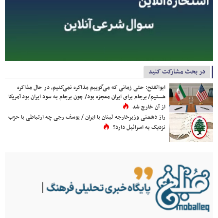
در بحث مشارکت کنید
ابوالفتح: حتی زمانی که می‌گوییم مذاکره نمی‌کنیم، در حال مذاکره
هستیم/ برجام برای ایران معجزه بود/ چون برجام به سود ایران بود آمریکا
از آن خارج شد
راز دشمنی وزیرخارجه لبنان با ایران / یوسف رجی چه ارتباطی با حزب
نزدیک به اسرائیل دارد؟