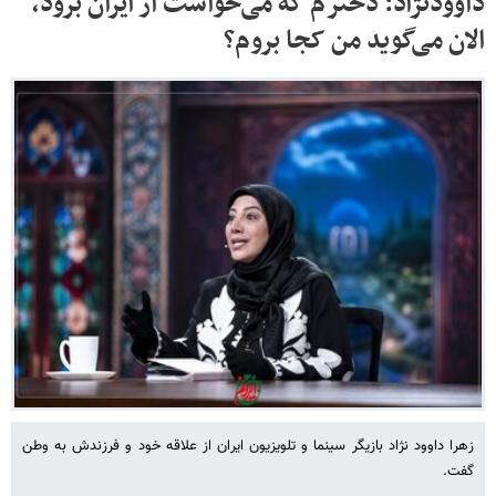
داوودنژاد: دخترم که می‌خواست از ایران برود،
الان می‌گوید من کجا بروم؟
زهرا داوود نژاد بازیگر سینما و تلویزیون ایران از علاقه خود و فرزندش به وطن
گفت.