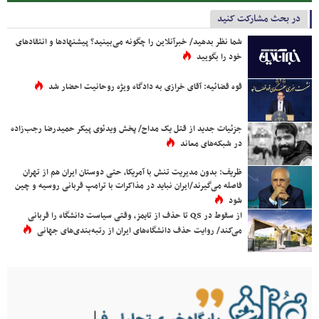
در بحث مشارکت کنید
شما نظر بدهید/ خبرآنلاین را چگونه می‌بینید؟ پیشنهادها و انتقادهای
خود را بگویید
قوه قضائیه: آقای خرازی به دادگاه ویژه روحانیت احضار شد
جزئیات جدید از قتل یک مداح/ پخش ویدئوی پیکر حمیدرضا رجب‌زاده
در شبکه‌های معاند
ظریف: بدون مدیریت تنش با آمریکا، حتی دوستان ایران هم از تهران
فاصله می‌گیرند/ایران نباید در مذاکرات با ترامپ قربانی روسیه و چین
شود
از سقوط در QS تا حذف از تایمز، وقتی سیاست دانشگاه را قربانی
می‌کند/ روایت حذف دانشگاه‌های ایران از رتبه‌بندی‌های جهانی