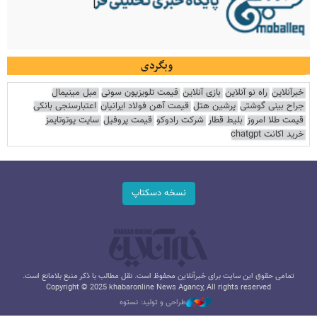
وبگردی
خبرآنلاین
راه نو آنلاین
بازی آنلاین
قیمت تلویزیون سونی
مبل مینیمال
جراح بینی گوشتی
پرشین هتل
قیمت آهن فولاد ایرانیان
اعتبارسنجی بانکی
قیمت طلا امروز
بلیط قطار
شرکت رادوکو
قیمت پروفیل
سایت یوتوتایمز
خرید اکانت chatgpt
نسخه دسکتاپ
تمامی حقوق این سایت برای خبرآنلاین محفوظ است. نقل مطالب با ذکر منبع بلامانع است.
Copyright © 2025 khabaronline News Agancy, All rights reserved
طراحی و تولید: نستوه