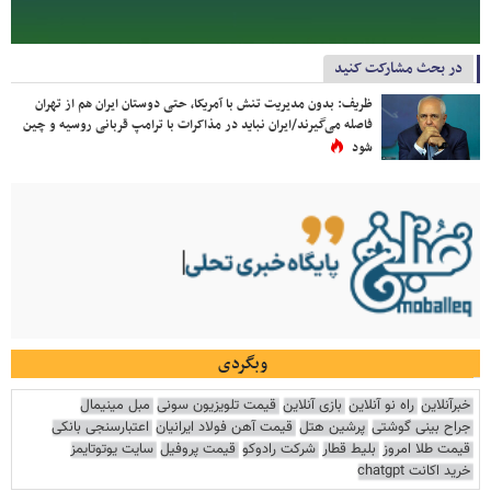
در بحث مشارکت کنید
ظریف: بدون مدیریت تنش با آمریکا، حتی دوستان ایران هم از تهران
فاصله می‌گیرند/ایران نباید در مذاکرات با ترامپ قربانی روسیه و چین
شود
وبگردی
خبرآنلاین
راه نو آنلاین
بازی آنلاین
قیمت تلویزیون سونی
مبل مینیمال
جراح بینی گوشتی
پرشین هتل
قیمت آهن فولاد ایرانیان
اعتبارسنجی بانکی
قیمت طلا امروز
بلیط قطار
شرکت رادوکو
قیمت پروفیل
سایت یوتوتایمز
خرید اکانت chatgpt