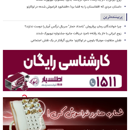
داستان مردی که افغانستان را به فضا برد/ «فضانورد فراموش شده» در لوکارنو
پربیننده‌ترین
چرا خوانندگان رمان پرفروش "بامداد خمار" سریال نرگس آبیار را دوست ندارند؟
زوج ایرانی با «از یاد رفته» نامزد دریافت جایزه جشنواره نیویورک شدند
نقش متفاوت مونیکا بلوچی در لوکارنو؛ مادری گرفتار در یک نقش اجتماعی