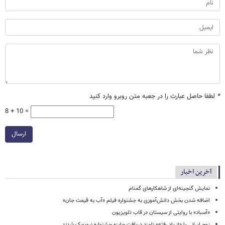
*
لطفا حاصل عبارت را در جعبه متن روبرو وارد کنید
8 + 10 =
ارسال
آخرین اخبار
نمایش گنجینه‌ای از شاهکارهای گمنام
اضافه شدن بخش دانش‌آموزی به جشنواره فیلم «آب به قیمت جان»
«آسباد» با روایتی از سیستان در قاب تلویزیون
زوج ایرانی با «از یاد رفته» نامزد دریافت جایزه جشنواره نیویورک شدند