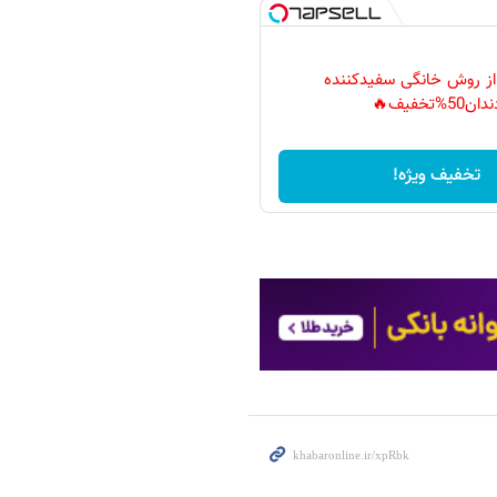
 از روش خانگی سفیدکننده
دان50%تخفیف🔥
تخفیف ویژه!