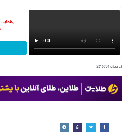
رونمایی
دن
کد مطلب
2216530