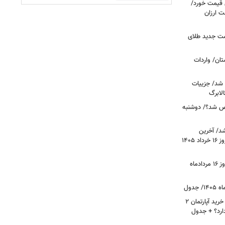
ونی قیمت خورد/
وشت ارزان
مت جدید طلای
ان/ واردات
 شد/ جزییات
لابرگ
ص شد؟/ دوشنبه
د/ آخرین
وضعیت قیمت خودروهای پرفروش امروز ۱۶ خرداد ۱۴۰۵
قیمت جدید دلار، یورو و سایر ارزها امروز ۱۶ مردادماه
لیست قیمت خرید مسکن در نازی‌آباد/ خرید آپارتمان ۲
دارد؟ + جدول