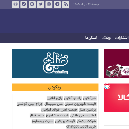
جمعه ۱۶ مرداد ۱۴۰۵
انتشارات
وبلاگ
استان‌ها
وبگردی
خبرآنلاین
راه نو آنلاین
بازی آنلاین
قیمت تلویزیون سونی
مبل مینیمال
جراح بینی گوشتی
پرشین هتل
قیمت آهن فولاد ایرانیان
اعتبارسنجی بانکی
قیمت طلا امروز
بلیط قطار
شرکت رادوکو
قیمت پروفیل
سایت یوتوتایمز
خرید اکانت chatgpt