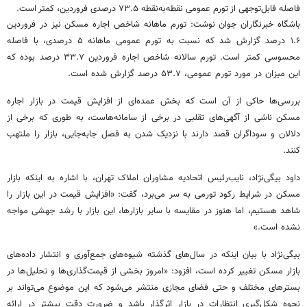
فاصله قابل‌توجهی از تورم عمومی نقطه‌به‌نقطه ۷۳.۵ درصدی فروردین، کمتر است.
باشگاه خبرنگاران جوان نوشت: تورم ماهانه شاخص اجاره مسکن نیز در فروردین
۱.۶ درصد گزارش شد که نسبت به تورم عمومی ماهانه ۵ درصدی، با فاصله
محسوسی کمتر است. تورم سالانه شاخص اجاره فروردین ۳۳.۷ درصد بوده که
این میزان در مورد تورم عمومی، ۵۳.۷ درصد گزارش شده است.
بررسی‌ها حاکی از آن است که بخش عمده‌ای از افزایش قیمت در بازار اجاره
مسکن ناشی از آگهی‌های تقلبی در برخی از سامانه‌هاست، به طوری که برخی از
دلالان و سوداگران قصد دارند با نزدیک شدن به فصل جابه‌جایی، بازار را ملتهب
کنند.
داود بیگی‌نژاد، نایب‌رئیس اتحادیه مشاوران املاک تهران، با اشاره به اینکه بازار
مسکن در شرایط رکود تورمی به سر می‌برد، گفت: «افزایش قیمت در این بازار را
شاهد هستیم، اما هنوز در مقایسه با سایر بازارها، این بازار با رشد جهشی مواجه
نشده است.»
بیگی‌نژاد با بیان اینکه در سال‌های گذشته شیوه‌های جمع‌آوری و انتشار داده‌های
بازار مسکن تغییر کرده است، افزود: «امروز بخشی از قیمت‌گذاری‌ها و تحلیل‌ها در
بسترهای مختلف و حتی فضای مجازی منتشر می‌شود که این موضوع می‌تواند بر
نحوه شکل‌گیری انتظارات در بازار اثرگذار باشد و ضرورت دقت بیشتر در ارائه