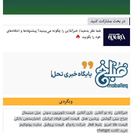
در بحث مشارکت کنید
شما نظر بدهید/ خبرآنلاین را چگونه می‌بینید؟ پیشنهادها و انتقادهای
خود را بگویید
وبگردی
خبرآنلاین
راه نو آنلاین
بازی آنلاین
قیمت تلویزیون سونی
مبل مینیمال
جراح بینی گوشتی
پرشین هتل
قیمت آهن فولاد ایرانیان
اعتبارسنجی بانکی
قیمت طلا امروز
بلیط قطار
شرکت رادوکو
قیمت پروفیل
سایت یوتوتایمز
خرید اکانت chatgpt