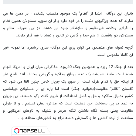
بانیان این دوگانه ابتدا از "نظام" یک موجود متصلب یکدنده ، در ذهن ها می
سازند که همه ویژگیهای مثبت را در خود دارد و از آن سوی، مسئولان همین نظام
را افرادی واداده، غیرمقاوم و سازشکار جلوه می دهند. دز این تعریف، نظام و
مسئولان دو واقعیت از هم جدا و گاهی در تباین و تضاد با هم قرار دارند.
گرچه نمونه های متعددی می توان برای این دوگانه سازی برشمرد اما نمونه اخیر
آن کاملا ملموس است.
بعد از جنگ 12 روزه و همچنین جنگ 40روزه، مذاکراتی میان ایران و امریکا انجام
شده است. مانند همیشه یک عده موافق مذاکره و گروهی مخالف آنند. قطع نظر
از اینکه حق با کدام طرف است، از سوی یک جریان خاص چنین القا می شود که
گفتمان "نظام" مقاومت(بخوانید جنگ) است اما پاره ای از مسئولان دیپلماسی
کشور بدنبال مذاکره و حل و فصل اختلافات از طریق گفت وگو هستند. این جریان
به عمد در پی برساخت این ذهنیت است که مذاکره یعنی تسلیم . و از طرفی
مقاومت یعنی بسته نگاه داشتن تنگه هرمز و شلیک به ناوهای امریکایی و
ممانعت از تردد کشتی ها و گسترش دامنه نزاع به کشورهای منطقه و...