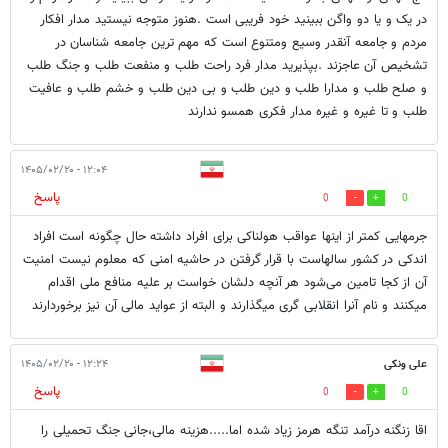
در یک و یا دو واگن ببینید خود فریبی است .هنوز متوجه نیستید مدار افکار
مردم و جامعه آنقدر وسیع ومتنوع است که مهم ترین جامعه شناسان در
تشخیص آن عاجزند .بپذیرید مدار فرد راحت طلب و منفعت طلب و جنگ طلب
و صلح طلب و مدارا طلب و دین طلب و بی دین طلب و خشم طلب و عافیت
طلب و تا غیره و غیره مدار فکری همسو ندارند
۱۲:۰۴ - ۱۴۰۵/۰۲/۲۰
پاسخ
0
0
جرمهایی کمتر از اینها عواقب هولناکی برای افراد داشته حال چگونه است افراد
اندکی در کشور سالهاست با قرار گرفتن در حاشیه امنی که معلوم نیست امنیت
آن از کجا تامین می‌شود هر آنچه دلشان خواست بر علیه منافع ملی اقدام
میکنند و نام آنرا انقلابی گری میگذارند و البته از عواید مالی آن نیز برخوردارند
علی ونکی
۱۲:۲۴ - ۱۴۰۵/۰۲/۲۰
پاسخ
0
0
اقا زنگنه درآمد تنگه هرمز زیاد شده اما.....هزینه مالی،جانی جنگ تحمیلی را