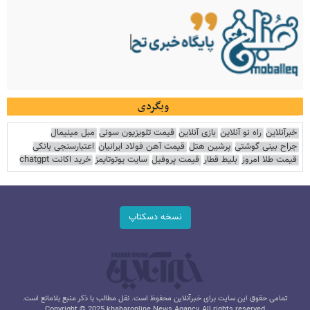
وبگردی
خبرآنلاین
راه نو آنلاین
بازی آنلاین
قیمت تلویزیون سونی
مبل مینیمال
جراح بینی گوشتی
پرشین هتل
قیمت آهن فولاد ایرانیان
اعتبارسنجی بانکی
قیمت طلا امروز
بلیط قطار
قیمت پروفیل
سایت یوتوتایمز
خرید اکانت chatgpt
نسخه دسکتاپ
تمامی حقوق این سایت برای خبرآنلاین محفوظ است. نقل مطالب با ذکر منبع بلامانع است.
Copyright © 2025 khabaronline News Agancy, All rights reserved