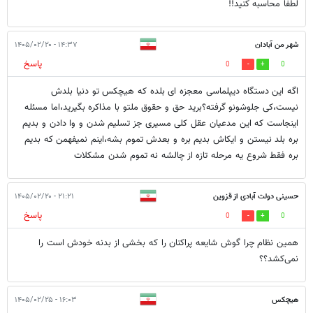
لطفا محاسبه کنید!!
شهر من آبادان
۱۴:۳۷ - ۱۴۰۵/۰۲/۲۰
پاسخ
0
0
اگه این دستگاه دیپلماسی معجزه ای بلده که هیچکس تو دنیا بلدش
نیست،کی جلوشونو گرفته؟برید حق و حقوق ملتو با مذاکره بگیرید،اما مسئله
اینجاست که این مدعیان عقل کلی مسیری جز تسلیم شدن و وا دادن و بدیم
بره بلد نیستن و ایکاش بدیم بره و بعدش تموم بشه،اینم نمیفهمن که بدیم
بره فقط شروع یه مرحله تازه از چالشه نه تموم شدن مشکلات
حسینی دولت آبادی از قزوین
۲۱:۲۱ - ۱۴۰۵/۰۲/۲۰
پاسخ
0
0
همین نظام چرا گوش شایعه پراکنان را که بخشی از بدنه خودش است را
نمی‌کشد؟؟
هیچکس
۱۶:۰۳ - ۱۴۰۵/۰۲/۲۵