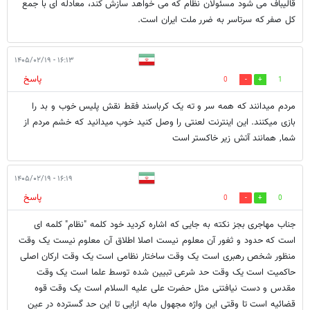
قالیباف می شود مسئولان نظام که می خواهد سازش کند، معادله ای با جمع
کل صفر که سرتاسر به ضرر ملت ایران است.
۱۶:۱۳ - ۱۴۰۵/۰۲/۱۹
پاسخ
0
1
مردم میدانند که همه سر و ته یک کرباسند فقط نقش پلیس خوب و بد را
بازی میکنند. این اینترنت لعنتی را وصل کنید خوب میدانید که خشم مردم از
شما, همانند آتش زیر خاکستر است
۱۶:۱۹ - ۱۴۰۵/۰۲/۱۹
پاسخ
0
0
جناب مهاجری بجز نکته به جایی که اشاره کردید خود کلمه "نظام" کلمه ای
است که حدود و ثغور آن معلوم نیست اصلا اطلاق آن معلوم نیست یک وقت
منظور شخص رهبری است یک وقت ساختار نظامی است یک وقت ارکان اصلی
حاکمیت است یک وقت حد شرعی تبیین شده توسط علما است یک وقت
مقدس و دست نیافتنی مثل حضرت علی علیه السلام است یک وقت قوه
قضائیه است تا وقتی این واژه مجهول مابه ازایی تا این حد گسترده در عین