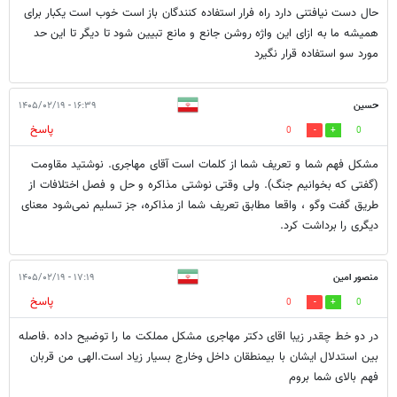
حال دست نیافتنی دارد راه فرار استفاده کنندگان باز است خوب است یکبار برای
همیشه ما به ازای این واژه روشن جانع و مانع تبیین شود تا دیگر تا این حد
مورد سو استفاده قرار نگیرد
حسین
۱۶:۳۹ - ۱۴۰۵/۰۲/۱۹
پاسخ
0
0
مشکل فهم شما و تعریف شما از کلمات است آقای مهاجری. نوشتید مقاومت
(گفتی که بخوانیم جنگ). ولی وقتی نوشتی مذاکره و حل و فصل اختلافات از
طریق گفت وگو ، واقعا مطابق تعریف شما از مذاکره، جز تسلیم نمی‌شود معنای
دیگری را برداشت کرد.
منصور امین
۱۷:۱۹ - ۱۴۰۵/۰۲/۱۹
پاسخ
0
0
در دو خط چقدر زیبا اقای دکتر مهاجری مشکل مملکت ما را توضیح داده .فاصله
بین استدلال ایشان با بیمنطقان داخل وخارج بسیار زیاد است.الهی من قربان
فهم بالای شما بروم