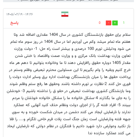
۱۴:۲۶ - ۱۴۰۵/۰۲/۱۹
پاسخ
0
1
سلام برای حقوق بازنشستگان کشوری در سال 1404 مقداری اضاقه شد وتا
هفتم ماه تمام میشد وکم می آوردیم اما در سال 1404 در روز سوم ماه تمام
می شود ودلیلش تورم 100 درصدی و بیشتر است راه حل: 1- دولت وزارت
تعاون وزارت بهداشت بانک مرکزی و و وزارت صمت واقتصاد با خنتی شدن
مقدار 1405 دوباره حقوق راافزایش دهند تا ما وخانواده بتوانیم تا دهم هر ماه
خرج کنیم وبقیه را وام بگیریم تا این مسئولین محترم تبعیض وظلم وستم در
پرداخت حقوق ها را میان بازنشستگان بهداشت اداره برق وسایر ادارت دولت را
فوری حل کنند 2-نظارت بر تورم داشته باشند وحقوق ها رفع ستم وظلم شوند
وما بازنشتگان کشوری بهداشت تبعیض در حقو ق را نداشته باشیم 3- خودشلن
را به جای ما بگذارند 4-مشکل خانواده ما را مشکل خانواده خوذشان یا مردم
ببینند 5- افراد فتنه گر را از اجزای دولت ونظام حذف کنید آنهایی که عملکرد
ندارند یا نارضایتی ایجاد می کنند دشمن در میدان شکست خورده و به سوی
جبهه فتنه ونارضایتی است زمان جنگ است پلات فرم خاحی تلگرام و.... را فلا
باز نکنید وعوارض دارد شهید دادیم با فتنگران در نطام دولتی که نارضایتی ایحاد
می کنند عملکرد سازنده ندا