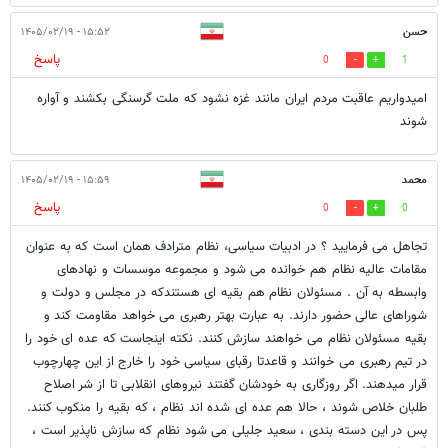
حسن
۱۵:۵۲ - ۱۴۰۵/۰۲/۱۹
پاسخ
0
1
امیدواریم عاقبت مردم ایران مانند غزه نشود که ملت گرسنگی بکشند و آواره
شوند
محمد
۱۵:۵۹ - ۱۴۰۵/۰۲/۱۹
پاسخ
0
0
تجاهل می فرمایید ؟ در ادبیات سیاسی، نظام مترادف همان است که به عنوان
مقامات عالیه نظام هم خوانده می شود و مجموعه موسسات و نهادهای
وابسطه به آن . مسئولان نظام هم بقیه ای هستندکه در مجلس و دولت و
شوراهای عالی حضور دارند. به عبارت بهتر رهبری می خواهد مقاومت کند و
بقیه مسئولان نظام می خواهند سازش کنند. نکته اینجاست که عده ای خود را
در تیم رهبری می خوانند و قاعدتا رقبای سیاسی خود را خارج از این چهارچوب
قرار میدهند. اگر روزگاری به خودشان گفتند نیروهای انقلابی تا از شر اصلاح
طلبان خلاص شوند ، حالا هم عده ای شده اند نظام ، که بقیه را منکوب کنند.
پس در این دسته بندی ، سعید جلیلی می شود نظام که سازش ناپذیر است ،