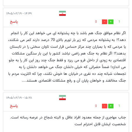
۱۴:۴۹ - ۱۴۰۵/۰۲/۱۹
پاسخ
0
1
اگر نظام موافق جنگ هم باشد با چه پشتوانه ای می خواهد این کار را انجام
دهد؟! به پشتوانه مردمی که زیر بار تورم بالای 70 درصد دارند کمر می شکنند،
یا مردمی که با بمباران چند مرکز حساس قرار است تاوان سختی را در تابستان
بدهند؟! اگر نظام به جنگ هم راضی نباشد کشور با این بار سنگین مشکلات
اقتصادی به زودی از داخل فرو می ریزد و فقط جنگ چند روز این کار را به جلو
می اندازد! ضمناً حضراتی که خیلی دلشان جنگ می خواهد دلشان را به
تجمعات شبانه چند ده نفری در خیابان ها خوش نکنند، چرا که اکثریت مردم با
جنگ مخالفند و خواهان پایان آن و رفع مشکلات اقتصادی هستند....
۱۵:۲۸ - ۱۴۰۵/۰۲/۱۹
پاسخ
0
1
جناب مهاجری از جمله معدود افراد عاقل و البته شجاع در عرصه رسانه است.
شخصیت ایشان قابل احترام است