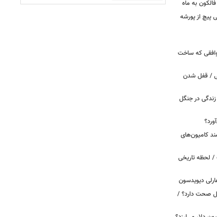
الکون به ماه
 وقتی پیچ از پورشه
توافقی که ساخت
ی / قفل شدن
ندگی در جنگل
ورد؟
ند کامیون‌های
/ لحظه تاریخی
ارلی دیویدسون
بین‌الملل صحت دارد؟ /