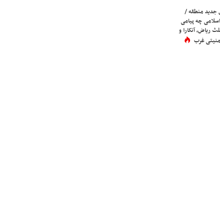
 جدید منطقه /
اسلامی چه پیامی
لث ریاض، آنکارا و
 امنیتی غرب