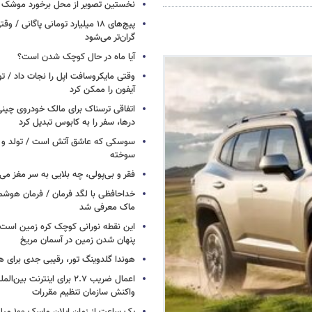
نخستین تصویر از محل برخورد موشک ف
پیچ‌های ۱۸ میلیارد تومانی پاگانی /
گران‌تر می‌شود
آیا ماه در حال کوچک شدن است؟
وقتی مایکروسافت اپل را نجات داد / 
آیفون را ممکن کرد
اتفاقی ترسناک برای مالک خودروی چین
درها، سفر را به کابوس تبدیل کرد
سوسکی که عاشق آتش است / تولد و ز
سوخته
فقر و بی‌پولی، چه بلایی به سر مغز می‌آ
خداحافظی با لگد فرمان / فرمان هوشم
ماک معرفی شد
این نقطه نورانی کوچک کره زمین است 
پنهان شدن زمین در آسمان مریخ
هوندا گلدوینگ تور، رقیبی جدی برای ه
اعمال ضریب ۲.۷ برای اینترنت 
واکنش سازمان تنظیم مقررات