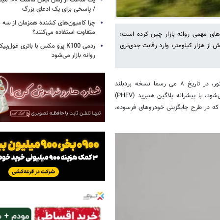
یک ساعت از
/ پاسخی برای یک ادعای بزرگ
چرا کامیون‌های کشنده همزمان از سه 
متفاوت استفاده می‌کنند؟
قاهای مهمی روانه بازار چین کرده است؛
برد ترکیبی بیش از هزار کیلومتر، وارد رقابت جدی‌تری
ردمی K100 پرو مکس با باتری غول‌
روانه بازار می‌شود
به گزارش خبرگزاری خبرآنلاین، برند هاوال، زیرمجموعه شرکت گریت‌وال موتور، در تاریخ ۸ می رسما نسخه بردبلند
شاسی‌بلند هاوال دارگو پلاس را که در چین با نام Big Dog Plus شناخته می‌شود، با پیشرانه پلاگین هیبرید (PHEV)
درو ۱۶۵,۸۰۰ یوآن (۲۴,۳۰۰ دلار) اعلام شده که در طرح جایگزینی خودروهای فرسوده،