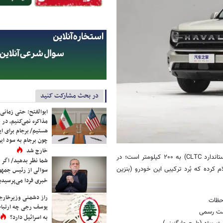
در بحث مشارکت کنید
ابوالفتح: حتی زمانی 
مذاکره نمی‌کنیم، در 
هستیم/ برجام برای ای
چون برجام به سود ایرا
خارج شد
مهم‌ترین به‌روزرسانی این مدل، افزایش بُرد حرکتی تمام‌الکتریکی (بر اساس استاندارد CLTC) به ۲۰۰ کیلومتر است؛ در
شما نظر بدهید/ اگر خ
سازنده اعلام کرده که بُرد ترکیبی این خودرو (بنزین
سوالی از رئیس جمه
خبری فردا می‌پرسیدی
راز دشمنی وزیرخارجه 
حظات
یوسف رجی چه ارتباط
ت رسمی
به اسرائیل دارد؟