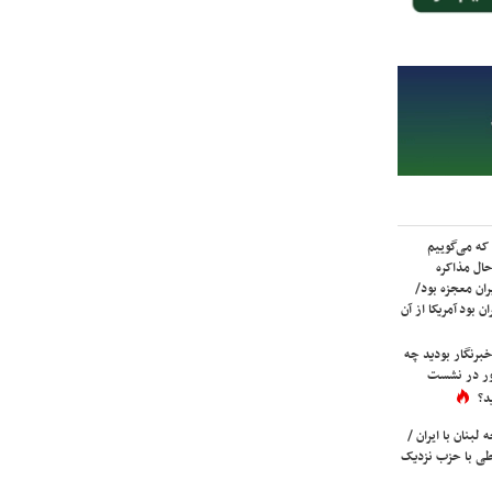
که می‌گوییم
حال مذاکره
ران معجزه بود/
ن بود آمریکا از آن
برنگار بودید چه
ور در نشست
د؟
لبنان با ایران /
ی با حزب نزدیک