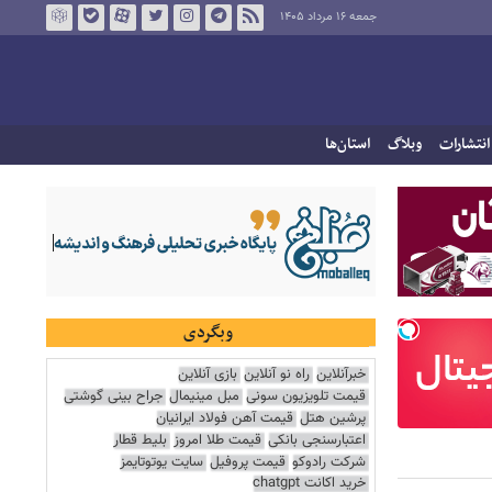
جمعه ۱۶ مرداد ۱۴۰۵
انتشارات
وبلاگ
استان‌ها
وبگردی
خبرآنلاین
راه نو آنلاین
بازی آنلاین
قیمت تلویزیون سونی
مبل مینیمال
جراح بینی گوشتی
پرشین هتل
قیمت آهن فولاد ایرانیان
اعتبارسنجی بانکی
قیمت طلا امروز
بلیط قطار
شرکت رادوکو
قیمت پروفیل
سایت یوتوتایمز
خرید اکانت chatgpt