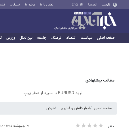
فارسی
العربية
English
تماس با ما
درباره ما
تبلیغات
آرشی
صفحه اصلی
سیاست
اقتصاد
فرهنگ
جامعه
بین‌الملل
ورزش
تا
مطالب پیشنهادی
ترید EURUSD با اسپرد از صفر پیپ
صفحه اصلی
اخبار دانش و فناوری
خودرو
۲۰ اردیبهشت ۱۴۰۵ - ۰۹:۱۸
۰ نفر