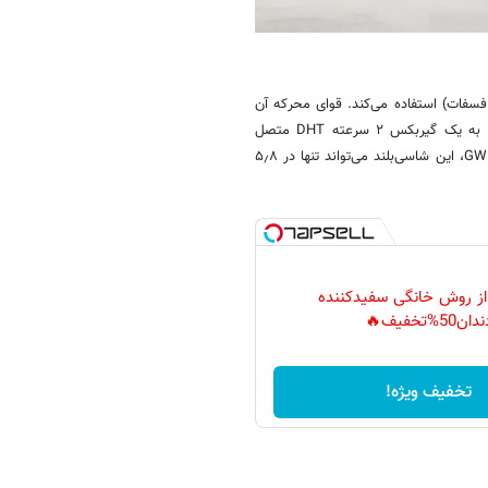
(از نوع لیتیوم آهن فسفات) استفاده می‌کند. قوای محرکه آن
شامل یک موتور ۱٫۵ لیتری توربو و دو موتور برقی در جلو و عقب است که به یک گیربکس ۲ سرعته DHT متصل
شده‌اند. مجموع قدرت خروجی سیستم به ۳۲۰ کیلووات می‌رسد و به گفته GWM، این شاسی‌بلند می‌تواند تنها در ۵٫۸
 از روش خانگی سفیدکننده
دان50%تخفیف🔥
تخفیف ویژه!