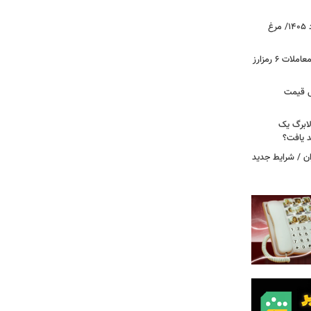
قیمت جدید گوشت مرغ امروز ۱۵ مرداد ۱۴۰۵/ مرغ
آخرین وضعیت بازار رمزارزها در جهان/ معاملات ۶ رمزارز
دول قیمت
لابرگ یک
د یافت؟
ان / شرایط جدید