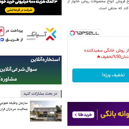
 روغن خام از تاریخ ۱۵ اردیبهشت ماه، نرخ فروش انواع محصولات روغن خانوار از
 از روش خانگی سفیدکننده
دان50%تخفیف🔥
تخفیف ویژه!
در بحث مشارکت کنید
سازمان وظیفه عمومی 
معافیت سربازان فراری