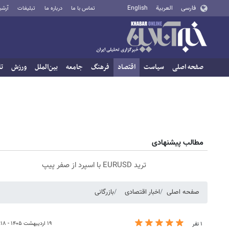
فارسی
العربية
English
تماس با ما
درباره ما
تبلیغات
آرشی
صفحه اصلی
سیاست
اقتصاد
فرهنگ
جامعه
بین‌الملل
ورزش
تا
مطالب پیشنهادی
ترید EURUSD با اسپرد از صفر پیپ
صفحه اصلی
اخبار اقتصادی
بازرگانی
۱۹ اردیبهشت ۱۴۰۵ - ۱۸:۱۸
۱ نفر