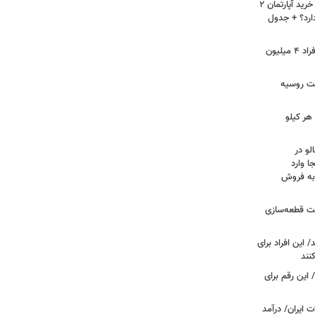
لیست قیمت خرید مسکن در نازی‌آباد/ خرید آپارتمان ۲
دارد؟ + جدول
سرپرستان خانوار بخوانند/ حساب این افراد ۴ میلیون
فت روسیه
هر کیلو
لو در
ا وارد
 به فروش
عت قطعه‌سازی
این افراد برای
 این رقم برای
 ایران/ درآمد