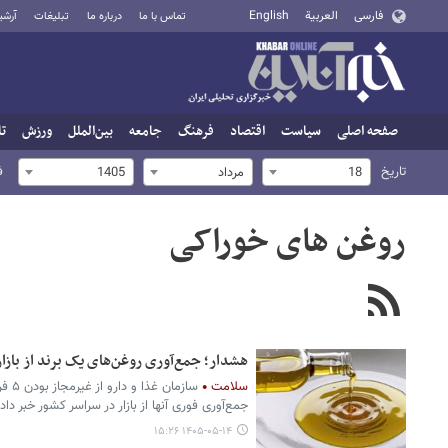
فارسی
العربية
English
تماس با ما
درباره ما
تبلیغات
آرشی
صفحه اصلی
سیاست
اقتصاد
فرهنگ
جامعه
بین‌الملل
ورزش
تا
تاریخ
ف
18
مرداد
1405
روغن های خوراکی
هشدار؛ جمع‌آوری روغن‌های یک برند از باز
سلامت
سازما
جمع‌آوری فوری آنها از بازار در سراسر کشور خبر داد.
۱۴۰۵-۰۵-۱۴ ۱۵:۲۶