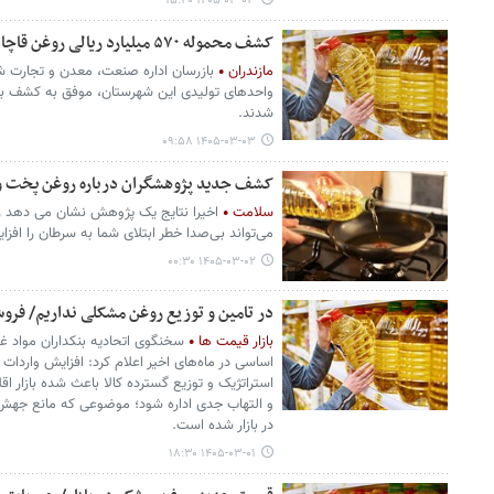
۱۴۰۵-۰۳-۰۳ ۱۵:۴۰
کشف محموله ۵۷۰ میلیارد ریالی روغن قاچاق در نور
مازندران
بازرسان اداره صنعت، معدن و تجارت شهر
شدند. ‎
۱۴۰۵-۰۳-۰۳ ۰۹:۵۸
کشف جدید پژوهشگران درباره روغن پخت و
سلامت
اخیرا نتایج یک پژوهش نشان می دهد روغ
می‌تواند بی‌صدا خطر ابتلای شما به سرطان را افز
۱۴۰۵-۰۳-۰۲ ۰۰:۳۰
در تامین و توزیع روغن مشکلی نداریم/ فرو
بازار قیمت ها
سخنگوی اتحادیه بنکداران مواد غذ
اساسی در ماه‌های اخیر اعلام کرد: افزایش واردات
استراتژیک و توزیع گسترده کالا باعث شده بازار اق
و التهاب جدی اداره شود؛ موضوعی که مانع جهش
در بازار شده است.
۱۴۰۵-۰۳-۰۱ ۱۸:۳۰