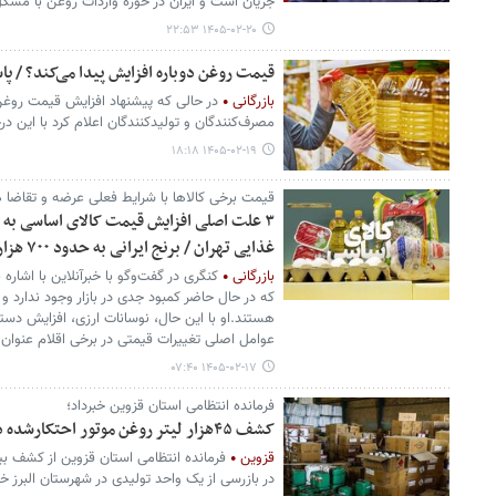
جریان است و ایران در حوزه واردات روغن با مش
۱۴۰۵-۰۲-۲۰ ۲۲:۵۳
قیمت روغن دوباره افزایش پیدا می‌کند؟ / 
بازرگانی
در حالی که پیشنهاد افزایش قیمت روغ
مصرف‌کنندگان و تولیدکنندگان اعلام کرد با این
۱۴۰۵-۰۲-۱۹ ۱۸:۱۸
قیمت برخی کالاها با شرایط فعلی عرضه و تقاضا ه
۳ علت اصلی افزایش قیمت کالای اساسی به ر
غذایی تهران / برنج ایرانی به حدود ۷۰۰ هزار تومانی در راه است؟
بازرگانی
کنگری در گفت‌وگو با خبرآنلاین با اشاره
که در حال حاضر کمبود جدی در بازار وجود ندارد و
هستند.او با این حال، نوسانات ارزی، افزایش دستمز
عوامل اصلی تغییرات قیمتی در برخی اقلام عنوان 
۱۴۰۵-۰۲-۱۷ ۰۷:۴۰
فرمانده انتظامی استان قزوین خبرداد؛
کشف ۴۵هزار لیتر روغن موتور احتکارشده در یک واحد تولیدی
قزوین
در بازرسی از یک واحد تولیدی در شهرستان البرز خبر