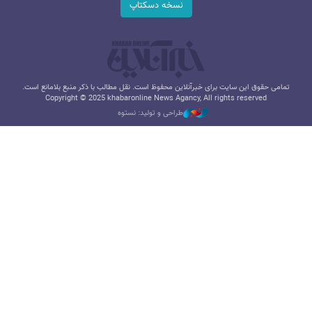
نسخه دسکتاپ
تمامی حقوق این سایت برای خبرآنلاین محفوظ است. نقل مطالب با ذکر منبع بلامانع است.
Copyright © 2025 khabaronline News Agancy, All rights reserved
طراحی و تولید: نستوه