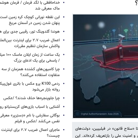
خداحافظی با لگد فرمان / فرمان هوشم
ماک معرفی شد
این نقطه نورانی کوچک کره زمین است 
پنهان شدن زمین در آسمان مریخ
هوندا گلدوینگ تور، رقیبی جدی برای ه
اعمال ضریب ۲.۷ برای اینترنت 
واکنش سازمان تنظیم مقررات
یک ساعت از
/ پاسخی برای یک ادعای بزرگ
چرا کامیون‌های کشنده همزمان از سه 
متفاوت استفاده می‌کنند؟
ردمی K100 پرو مکس با باتری غول‌
روانه بازار می‌شود
چرا جلوپنجره‌ها حذف شدند؟ /عکس
آشنایی با اسباب‌ بازی‌های کریستیانو ر
نفس می‌کشد /عکس و فیلم
ا «سلاح قانون» در فیلیپین، دولت‌های
ماجرای اعمال ضریب ۲.۷ برای 
چیست؟
 امنیت ملی را بازتعریف کرده‌اند. این