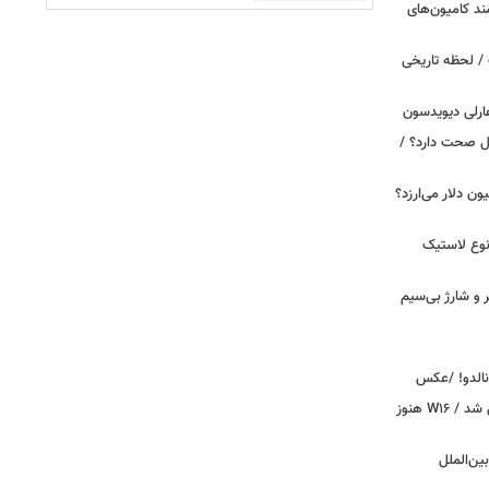
ند کامیون‌های
/ لحظه تاریخی
ارلی دیویدسون
بین‌الملل صحت دارد؟ /
 زمان ایلان ماسک ۱۰۰ میلیون دلار می‌ارزد؟
نوع لاستیک
پیکر و شارژ بی‌سیم
ونالدو! /عکس
بوگاتی سفارشی با نام «دِستِریِر» معرفی شد / W۱۶ هنوز
اینترنت بین‌الملل