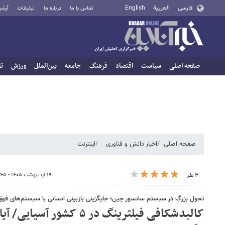
فارسی
العربية
English
تماس با ما
درباره ما
تبلیغات
آرشی
صفحه اصلی
سیاست
اقتصاد
فرهنگ
جامعه
بین‌الملل
ورزش
تا
صفحه اصلی
اخبار دانش و فناوری
اینترنت
۱۹ اردیبهشت ۱۴۰۵ - ۱۷:۴۵
۳ نفر
تحول بزرگ در سیستم سانسور چین؛ جایگزینی بازبینی انسانی با سیستم‌های ف
کالبدشکافی فیلترینگ در ۵ کش