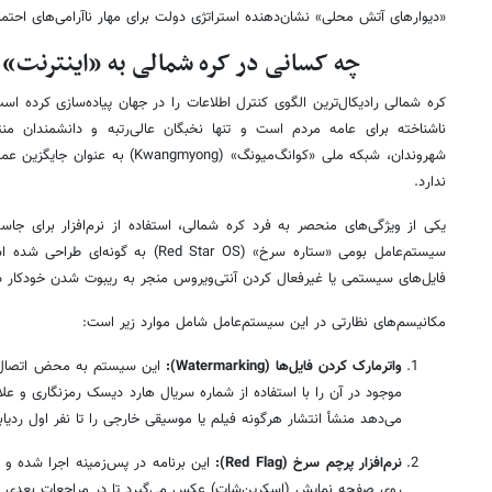
«دیوارهای آتش محلی» نشان‌دهنده استراتژی دولت برای مهار ناآرامی‌های اح
چه کسانی در کره شمالی به «اینترنت»
کره شمالی رادیکال‌ترین الگوی کنترل اطلاعات را در جهان پیاده‌سازی کرده ا
ناشناخته برای عامه مردم است و تنها نخبگان عالی‌رتبه و دانشمندان م
شهروندان، شبکه ملی «کوانگ‌میونگ» (ong
ندارد.
یکی از ویژگی‌های منحصر به فرد کره شمالی، استفاده از نرم‌افزار برای جا
سیستم‌عامل بومی «ستاره سرخ» (ed Star OS
فایل‌های سیستمی یا غیرفعال کردن آنتی‌ویروس منجر به ریبوت شدن خودکار
مکانیسم‌های نظارتی در این سیستم‌عامل شامل موارد زیر است:
واترمارک کردن فایل‌ها (Watermarking):
موجود در آن را با استفاده از شماره سریال هارد دیسک رمزنگاری و علا
می‌دهد منشأ انتشار هرگونه فیلم یا موسیقی خارجی را تا نفر اول ردی
نرم‌افزار پرچم سرخ (Red Flag):
این برنامه در پس‌زمینه اجرا شده و 
روی صفحه نمایش (اسکرین‌شات) عکس می‌گیرد تا در مراجعات بعدی ت