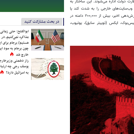
ت دولت اداره می‌شوند. این ساختار به
 وب‌سایت‌های خارجی را به شدت کند یا
کاملاً مسدود کنند. طبق داده‌های پلتفرم نظارتی GFWatch، تا پایان دوره گزارش‌دهی اخیر، بیش از ۲۰۰,۰۰۰ دامنه در
در بحث مشارکت کنید
س‌بوک، ایکس (توییتر سابق)، یوتیوب،
ابوالفتح: حتی زمانی 
مذاکره نمی‌کنیم، در 
هستیم/ برجام برای ای
چون برجام به سود ایرا
خارج شد
راز دشمنی وزیرخارجه 
یوسف رجی چه ارتباط
به اسرائیل دارد؟