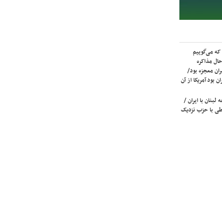
که می‌گوییم
حال مذاکره
ران معجزه بود/
ن بود آمریکا از آن
لبنان با ایران /
ی با حزب نزدیک