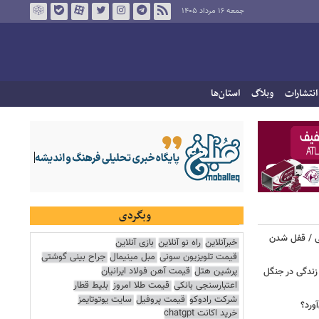
جمعه ۱۶ مرداد ۱۴۰۵
انتشارات
وبلاگ
استان‌ها
وبگردی
ی / قفل شدن
خبرآنلاین
راه نو آنلاین
بازی آنلاین
قیمت تلویزیون سونی
مبل مینیمال
جراح بینی گوشتی
پرشین هتل
قیمت آهن فولاد ایرانیان
ندگی در جنگل
اعتبارسنجی بانکی
قیمت طلا امروز
بلیط قطار
شرکت رادوکو
قیمت پروفیل
سایت یوتوتایمز
ورد؟
خرید اکانت chatgpt