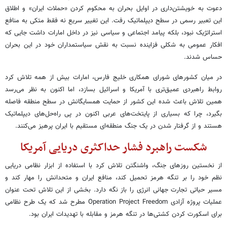
دعوت به خویشتن‌داری در اوایل بحران به محکوم کردن «حملات ایران» و اطلاق
این تعبیر رسمی در سطح دیپلماتیک رفت. این تغییر سریع نه فقط متکی به منافع
استراتژیک نبود، بلکه پیامد اجتماعی و سیاسی نیز در داخل امارات داشت جایی که
افکار عمومی به شکلی فزاینده نسبت به نقش سیاستمداران خود در این بحران
حساس شدند.
در میان کشورهای شورای همکاری خلیج فارس، امارات بیش از همه تلاش کرد
روابط راهبردی عمیق‌تری با آمریکا و اسرائیل بسازد، اما اکنون به نظر می‌رسد
همین تلاش باعث شده این کشور از حمایت همسایگانش در سطح منطقه فاصله
بگیرد، چرا که بسیاری از پایتخت‌های عربی اکنون در پی راه‌حل‌های دیپلماتیک
هستند و از گرفتار شدن در یک جنگ منطقه‌ای مستقیم با ایران پرهیز می‌کنند.
شکست راهبرد فشار حداکثری دریایی آمریکا
از نخستین روزهای جنگ، واشنگتن تلاش کرد با استفاده از ابزار نظامی دریایی
نظم خود را بر تنگه هرمز تحمیل کند، منافع ایران و متحدانش را مهار کند و
مسیر حیاتی تجارت جهانی انرژی را باز نگه دارد. بخشی از این تلاش تحت عنوان
عملیات پروژه آزادی Operation Project Freedom مطرح شد که یک طرح نظامی
برای اسکورت کردن کشتی‌ها در تنگه هرمز و مقابله با تهدیدات ایران بود.