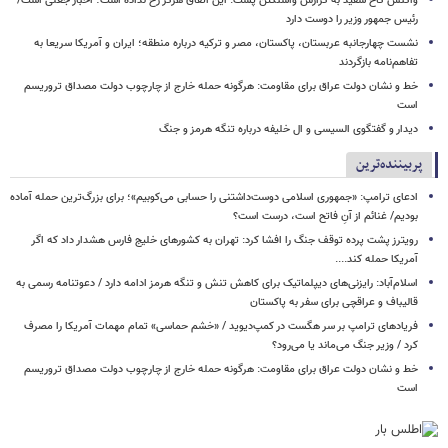
واکنش کاخ سفید به گزارش واشنگتن پست: این اتفاق هرگز رخ نداده است؛ اخبار جعلی است/
رئیس جمهور وزیر را دوست دارد
نشست چهارجانبه عربستان، پاکستان، مصر و ترکیه درباره منطقه؛ ایران و آمریکا سریعا به
تفاهم‌نامه بازگردند
خط و نشان دولت عراق برای مقاومت: هرگونه حمله خارج از چارچوب دولت مصداق تروریسم
است
دیدار و گفتگوی السیسی و ال خلیفه درباره تنگه هرمز و جنگ
پربیننده‌ترین
ادعای ترامپ: «جمهوری اسلامی دوست‌داشتنی را حسابی می‌کوبیم»؛ برای بزرگ‌ترین حمله آماده
بودیم/ غنائم از آنِ فاتح است، درست است؟
رویترز پشت پرده توقف جنگ را افشا کرد: تهران به کشورهای خلیج فارس هشدار داد که اگر
آمریکا حمله کند....
اسلام‌آباد: رایزنی‌های دیپلماتیک برای کاهش تنش و تنگه هرمز ادامه دارد / دعوتنامه رسمی به
قالیباف و عراقچی برای سفر به پاکستان
فریادهای ترامپ بر سر هگست در کمپ‌دیوید / «خشم حماسی» تمام مهمات آمریکا را مصرف
کرد / وزیر جنگ می‌ماند یا می‌رود؟
خط و نشان دولت عراق برای مقاومت: هرگونه حمله خارج از چارچوب دولت مصداق تروریسم
است