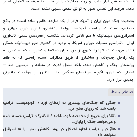
نسبت به قبل قرار بگیرد و روند مذاکرات را از حالت یک‌طرفه به تعاملی تغییر
دهد، هرچند این تعامل هنوز به توافق قطعی منتهی نشده است.
وضعیت جنگ میان ایران و آمریکا فراتر از یک منازعه نظامی ساده است؛ در واقع
صحنه‌ای است که ریاست قدرت‌ها، روابط منطقه‌ای، توازن انرژی جهانی و
استراتژی‌های دیپلماتیک با هم تلاقی کرده‌اند. شکست راهبردهای سنتی، تاب‌آوری
ایران، ناکارآمدی عملیات دریایی آمریکا، و تردید در گشایش‌های دیپلماتیک همگی
نشان می‌دهند که تنها راه خروج از این بحران نه تسلیم نظامی، بلکه دستیابی به
یک راه‌حل چندجانبه و ساختاری از طریق مذاکرات است؛ راه‌حلی که نه فقط
پیامدهای جنگ را کاهش دهد، بلکه تعادل قدرت در منطقه را بازتعیین کند —
تعادلی که ایران، اگرچه هزینه‌های سنگینی داده، اکنون در موقعیت چانه‌زنی
جدیدی قرار دارد.
خبرهای مرتبط
جنگی که جنگ‌های بیشتری به ارمغان آورد / اکونومیست: ترامپ
باعث شد که رویای صلح در…
تقلا برای خروج از مخمصه خودساخته / آتلانتیک: ترامپ خسته شده
و می‌خواهد جنگ را پایان…
هاآرتص: ترامپ اجازه اختلال در روند کاهش تنش را به اسرائیل
نخواهد داد