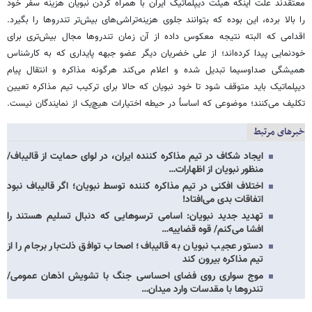
معتقدند علت اینکه هیئت دیپلماتیک ایران با همراه کردن نبویان هزینه سفر خود
را بالا برده، این بوده که بتوانند جلوی هزینه‌تراشی‌های بیش‌تر تندروها را بگیرد.
اقدامی که البته نتیجه معکوس داده از آن زمان تندروها مجال بیش‌تری برای
خودنمایی پیدا کرده‌اند؛ از علی خضریان دیگر عضو جبهه پایداری که به کارشناس
همیشگی صداوسیما تبدیل شده و اعلام می‌کند هرگونه مذاکره و انتقال پیام
دیپلماتیک باید متوقف شود تا خود نبویان که حالا برای ترکیب تیم مذاکره تعیین
تکلیف می‌کنند؛ موضوعی که اساساً در حیطه اختیارات هیچ‌یک از نمایندگان نیست.
خبرهای مرتبط
ایجاد شکاف در تیم مذاکره کننده ایران، در لوای حمایت از قالیباف/
منظور نبویان از اظهارات…
اختلاف افکنی در تیم مذاکره کننده توسط نبویان؛ اگر قالیباف نبود
اتفاقات بدی می‌افتاد!
تهدید جدید نبویان: اسامی ترسوهایی که دنبال تسلیم هستند را
افشا می‌کنم/ قوه قضاییه…
دستور عجیب نبویان به قالیباف؛ اصحاب توافق ذلت‌بار برجام را از
تیم مذاکره بیرون کند
موج سواری روی فضای احساسی جنگ با تشویش اذهان عمومی/
تندروها با مقدسات وارد میدان…