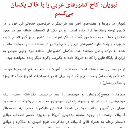
نبویان: کاخ کشورهای عربی را با خاک یکسان
می‌کنیم
نبویان در روزها و هفته‌های اخیر هم بار دیگر با حرف‌های جنجالی‌اش خود را در
کانون توجه رسانه‌ها قرار داده است. او در یکی از تجمعات شبانه قم در مورد
احتمال حمله مجدد دشمن گفت که اگر تعرضی به کشور و بزرگان انجام شود،
هیچ‌یک از پادشاهان کشورهای عربی و کاخ‌هایشان در منطقه سالم نخواهد ماند و
همه به درک واصل خواهند شد. حاکمان کشورهای منطقه باید جلوی تعرض به
ایران از پایگاه‌هایی را که به آمریکا داده‌اند بگیرند، وگرنه دیگر زنده نخواهند بود.
او در مطلبی هم نوشته است: «مذاکره با آمریکا نه موجب رفع تحریم‌ها خواهد
شد (تجربه برجام) و نه مانع جنگ علیه ایران (تجربه مذاکرات قبل از جنگ ۱۲ روزه
و جنگ رمضان).»
همزمان، موضع‌گیری‌های او خودی‌ها را هم بی‌نصیب نگذاشته است؛ البته
خودی‌هایی که برای او و جبهه پایداری غیرخودی محسوب می‌شوند. سیدمحمود
نبویان در آخرین مطلب خود در شبکه اجتماعی «ایکس» خطاب به محمدباقر
قالیباف نوشت: «با وجود سابقه بدعهدی آمریکا و به‌ویژه حضور اصحاب توافق
ذلت‌بار برجام به همراه آقای قالیباف در مذاکرات، هیچ امیدی به مذاکره و توافق