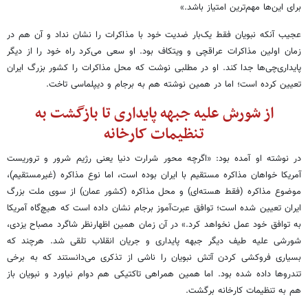
برای این‌ها مهم‌ترین امتیاز باشد.»
عجیب آنکه نبویان فقط یک‌بار ضدیت خود با مذاکرات را نشان نداد و آن هم در
زمان اولین مذاکرات عراقچی و ویتکاف بود. او سعی می‌کرد راه خود را از دیگر
پایداری‌چی‌ها جدا کند. او در مطلبی نوشت که محل مذاکرات را کشور بزرگ ایران
تعیین کرده است؛ اما در همین نوشته هم به برجام و دیپلماسی تاخت.
از شورش علیه جبهه پایداری تا بازگشت به
تنظیمات کارخانه
در نوشته او آمده بود: «اگرچه محور شرارت دنیا یعنی رژیم شرور و تروریست
آمریکا خواهان مذاکره مستقیم با ایران بوده است، اما نوع مذاکره (غیرمستقیم)،
موضوع مذاکره (فقط هسته‌ای) و محل مذاکره (کشور عمان) از سوی ملت بزرگ
ایران تعیین شده است؛ توافق عبرت‌آموز برجام نشان داده است که هیچ‌گاه آمریکا
به توافق خود عمل نخواهد کرد.» در آن زمان همین اظهارنظر شاگرد مصباح یزدی،
شورشی علیه طیف دیگر جبهه پایداری و جریان انقلاب تلقی شد. هرچند که
بسیاری فروکشی کردن آتش نبویان را ناشی از تذکری می‌دانستند که به برخی
تندروها داده شده بود. اما همین همراهی تاکتیکی هم دوام نیاورد و نبویان باز
هم به تنظیمات کارخانه برگشت.