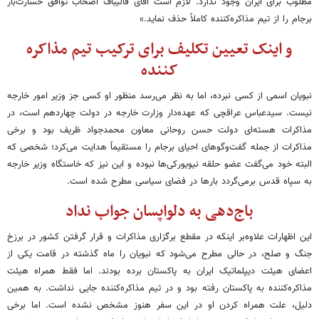
مطلوب برای ایران وجود ندارد. لازم است آقای قالیباف اصحاب توافق خسارت‌بار
برجام را از تیم مذاکره‌کننده کاملاً حذف نماید.»
و اینک تعیین تکلیف برای ترکیب تیم مذاکره
کننده
نبویان اسمی از کسی نبرده، اما به نظر می‌رسد منظور او کسی جز وزیر امور خارجه
نیست. سیدعباس عراقچی که عهده‌دار وزارت خارجه در دولت چهاردهم است، در
مذاکرات هسته‌ای دولت حسن روحانی معاون محمدجواد ظریف بود و برخی
مذاکرات از جمله گفت‌وگوهای احیای برجام را مستقیماً هدایت می‌کرد؛ شخصی که
البته خود می‌گفت عضو حلقه‌ نیویورکی‌ها نبوده و این نیز که خاستگاه وزیر خارجه
به سپاه قدس برمی‌گردد بارها در فضای سیاسی مطرح شده است.
باج‌دهی به دلواپسان جواب نداد
این اظهارات علاوه‌بر اینکه در مقطع برگزاری مذاکرات و قرار گرفتن کشور در برزخ
جنگ و صلح، در حالی مطرح می‌شود که نبویان را ماه گذشته در قامت یکی از
اعضای هیئت دیپلماتیک ایران به پاکستان برده بودند. اما فقط همراه هیئت
مذاکره‌کننده به پاکستان رفته بود و در تیم مذاکره‌کننده جایی نداشت. به همین
دلیل، علت همراه کردن او در این سفر هنوز مشخص نشده است. اما برخی