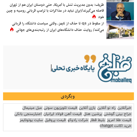
ظریف: بدون مدیریت تنش با آمریکا، حتی دوستان ایران هم از تهران
فاصله می‌گیرند/ایران نباید در مذاکرات با ترامپ قربانی روسیه و چین
شود
از سقوط در QS تا حذف از تایمز، وقتی سیاست دانشگاه را قربانی
می‌کند/ روایت حذف دانشگاه‌های ایران از رتبه‌بندی‌های جهانی
وبگردی
خبرآنلاین
راه نو آنلاین
بازی آنلاین
قیمت تلویزیون سونی
مبل مینیمال
جراح بینی گوشتی
پرشین هتل
قیمت آهن فولاد ایرانیان
اعتبارسنجی بانکی
قیمت طلا امروز
بلیط قطار
شرکت رادوکو
قیمت پروفیل
سایت یوتوتایمز
خرید اکانت chatgpt