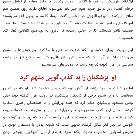
ارتباطات فرهنگی» در قم، با انتقاد از دولت رئیسی به دلیل مفادی از توافق احیای
برجام گفت: «در توافق جدید هیچ چیز لغو نمی‌شود؛ آقایان دارند روی همین هم
توافق می‌کنند. امیرعبداللهیان در مجلس گفت آیسا، کاتسا و یوترن لغو نمی‌شود؛
آمریکا حتی حاضر نشده معافیت دهد. آمریکا قوی ظاهر شده اما دوستان ما بسیار
ضعیف ظاهر شده‌اند. کار به جایی رسیده که باقری به بچه‌های انقلابی گفته تند
هستید.»
این روایت نبویان علاوه بر آنکه ضدیت او حتی با مذاکره‌ تیم خودی‌ها را نشان
می‌دهد، حاکی از آن است که مسئولانی مثل باقری کنی هم از تیغ تیز این طیف
سیاسی در امان نبوده‌اند چه برسد به دولت‌های غیرهم‌سو.
او پزشکیان را به کذب‌گویی متهم کرد
اما در دولت مسعود پزشکیان آتش توپخانه‌ نبویان تشدید شد. او که در کانون
مخالفت با وزیر شدن برخی از نزدیکان پزشکیان در دولت قرار گرفته بود، حتی
وقتی مسعود پزشکیان اعلام کرد که همه وزرایش را با هماهنگی رهبری انتخاب
کرده، سخنان او را کذب محض خواند و دوباره اتهاماتی را متوجه محمدجواد ظریف
کرد و علیه وزیر سابق خارجه نوشت: «برای بزرگ‌شده‌ آمریکا که پوست و گوشت و
خونش در دیار کفر شکل گرفته، بدیهی است که شیعه بودن یا مسلمان بودن در
نظرش امتیازی محسوب نشود، بلکه شاید به تبع اربابان آمریکایی، یهودی بودن