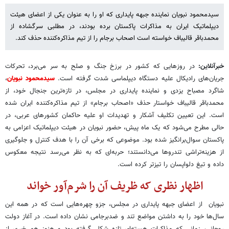
سیدمحمود نبویان نماینده جبهه پایداری که او را به عنوان یکی از اعضای هیئت
دیپلماتیک ایران به مذاکرات پاکستان برده بودند، در مطلبی سرگشاده از
محمدباقر قالیباف خواسته است اصحاب برجام را از تیم مذاکره‌کننده حذف کند.
خبرآنلاین:
در روزهایی که کشور در برزخ جنگ و صلح به سر می‌برد، تحرکات
جریان‌های رادیکال علیه دستگاه دیپلماسی شدت گرفته است.
سیدمحمود نبویان
،
شاگرد مصباح یزدی و نماینده پایداری در مجلس، در تازه‌ترین جنجال خود، از
محمدباقر قالیباف خواستار حذف «اصحاب برجام» از تیم مذاکره‌کننده ایران شده
است. این تعیین تکلیف آشکار و تهدیدات او علیه حاکمان کشورهای عربی، در
حالی مطرح می‌شود که یک ماه پیش، حضور نبویان در هیئت دیپلماتیک اعزامی به
پاکستان سوال‌برانگیز شده بود. موضوعی که برخی آن را با هدف کنترل و جلوگیری
از هزینه‌تراشی تندروها می‌دانستند؛ حربه‌ای که به نظر می‌رسد نتیجه معکوس
داده و تیغ دلواپسان را تیزتر کرده است.
اظهار نظری که ظریف آن را شرم‌آور خواند
نبویان از اعضای جبهه پایداری در مجلس، جزو چهره‌هایی است که در همه این
سال‌ها خود را به داشتن مواضع تند و ضدبرجامی نشان داده است. در آغاز دولت