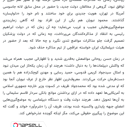
روحانی، زمانی که مذاکرات هسته‌ای تازه شکل گرفته بود و هنوز هم خبری از
توافق نبود، گروهی از مخالفان دولت جدید، با حضور در محل سابق لانه جاسوسی
آمریکا در تهران، هویت جدیدی برای خود ساختند و نام خود را «دلواپسان»
گذاشتند. محمود نبویان هم یکی از این افراد بود که گاهی زمان‌بندی
موضع‌گیری‌هایش عجیب و غریب می‌نماید؛ چه آن زمان که در دولت ابراهیم
رئیسی به انتقاد از مذاکره‌کنندگان می‌پرداخت، چه زمانی که در دولت پزشکیان
تصمیم‌ گرفت جلو مذاکرات مواضع تندی نگیرد و چه حالا که بعد از حضور در
هیئت دیپلماتیک ایران خواسته عراقچی از تیم مذاکره حذف شود.
در زمان حسن روحانی مواضعش به‌قدری شدید و با اظهاراتی عجیب همراه می‌شد
که واکنش دیپلمات‌ها را به دنبال داشت؛ هرچند او آن زمان یکه‌تاز این میدان نبود
و امثال سیدجواد کریمی قدوسی، حمید رسایی و مهدی کوچک‌زاده هم با همین
دست‌فرمان حرکت می‌کردند. معروف‌ترین اظهار نظر خارج از عرف نبویان آنجا بود
که او مدعی شده بود که محمدجواد ظریف در کسوت وزیر خارجه جمهوری اسلامی
به آمریکایی‌ها تعهد داده که در ازای برداشتن موانع بانکی سردار قاسم سلیمانی را
به آن‌ها تحویل دهد. هرچند دولت وقت و دستگاه دیپلماسی به موضع‌گیری‌هایی
اعضای جبهه پایداری واکسینه شده بودند، ظریف آن را «شرم‌آور» خواند و گفت که
این موضوع را پیگیری حقوقی می‌کند، مگر اینکه گوینده عذرخواهی کند.