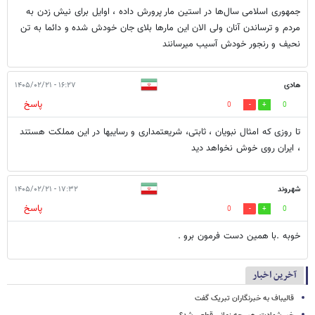
جمهوری اسلامی سال‌ها در استین مار پرورش داده ، اوایل برای نیش زدن به
مردم و ترساندن آنان ولی الان این مارها بلای جان خودش شده و دائما به تن
نحیف و رنجور خودش آسیب میرسانند
هادی
۱۶:۲۷ - ۱۴۰۵/۰۲/۲۱
پاسخ
0
0
تا روزی که امثال نبویان ، ثابتی، شریعتمداری و رساییها در این مملکت هستند
، ایران روی خوش نخواهد دید
شهروند
۱۷:۳۲ - ۱۴۰۵/۰۲/۲۱
پاسخ
0
0
خوبه .با همین دست فرمون برو .
آخرین اخبار
قالیباف به خبرنگاران تبریک گفت