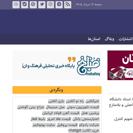
جمعه ۱۶ مرداد ۱۴۰۵
انتشارات
وبلاگ
استان‌ها
وبگردی
 استاد دانشگاه
خبرآنلاین
راه نو آنلاین
بازی آنلاین
اصلی و بلامنازع
قیمت تلویزیون سونی
مبل مینیمال
جراح بینی گوشتی
پرشین هتل
قیمت آهن فولاد ایرانیان
اعتبارسنجی بانکی
قیمت طلا امروز
بلیط قطار
 شویم کنترل
شرکت رادوکو
قیمت پروفیل
سایت یوتوتایمز
خرید اکانت chatgpt