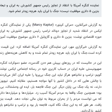
نماینده کنگره آمریکا با انتقاد از تجاوز رئیس جمهور کشورش به ایران و تبع
بنزین ۵ دلاری موفقیت نیست؛ جنگ با ایران باید هرچه زودتر تمام شود.
به گزارش خبرآنلاین، «مرکی کپتور» (cy Kaptur
ایکس در انتقاد شدید از تجاوز دونالد ترامپ رئیس جمهور کشورش به ایران
حوزه اقتصادی نوشت: بنزین ۵ دلاری و گازوئیل ۶ دلاری موضوع موفقیت آمیزی برای خانواده‌ های آمریکایی نیست.
به گزارش خبرگزاری مهر، این نمایندگان کنگره آمریکا اضافه کرد: این قیمت
کرده است.جنگ با ایران باید هرچه زودتر تمام شده و به کاهش هزینه‌های زند
این در حالیست که در روزهای یپیش هم «دن گلدمن»، عضو دموکرات کنگره آمری
صهیونیستی علیه ایران در حساب کاربری خود در رسانه اجتماعی ایکس نوشته ب
گویم: ترامپ و نتانیاهو هرگز نباید این جنگ بی‌پروا را علیه ایران آغاز می‌کر
با چالش‌ هایی که در داخل کشور با آنها مواجه هستیم، مقابله کنیم. نیویورکی
دارند، نه یک جنگ بی‌ پایان دیگر. این جنگ فاجعه بار، ایده ای وحشتناک، بی 
بود؛ همچنین جنگ واقعا به مردم آمریکا آسیب زد. میلیاردها و میلیاردها دلار
که می توانست مردم را از بحران مربوط به توان مالی نجات دهد. قیمت ب
یافت. هر طور که به این جنگ نگاه کنید، فاجعه بار بود و ترامپ و نتانیاهو بای
کشور بازگردانند.