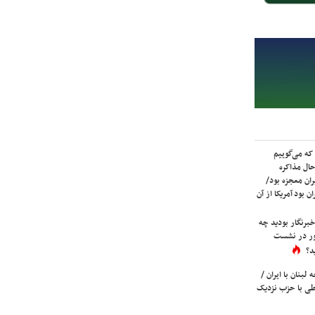
که می‌گوییم
حال مذاکره
ران معجزه بود/
ن بود آمریکا از آن
برنگار بودید چه
ور در نشست
د؟
لبنان با ایران /
ی با حزب نزدیک