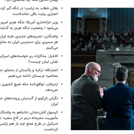
پیمان دفاعی مکه چه بندهایی دارد؟
بقائی خطاب به ترامپ: در تنگه گیر کرده
اعتباری برایت باقی نمانده‌است
وزیر خزانه‌داری آمریکا: تنگه هرمز امروز ی
می‌شود / وضعیت تنگه هرمز به گذشته 
واشنگتن: تحریم‌های جدیدی علیه ایران 
هر مسیری برای دسترسی ایران به منابع
می‌کنیم
الاخبار: مذاکرات رم خواسته‌های اسرائی
نقش لبنان چیست؟
انصارالله: ترکیه و پاکستان از متجاوز ح
محاصره عربستان ادامه می‌دهیم
اردوغان: توافق‌نامه مکه هیچ کشوری ر
نمی‌دهد
نگرانی تل‌آویو از گسترش پرونده‌های ج
ایران
کپسول آتش‌نشانی نتانیاهو به واشنگتن
مأموریت محرمانه درمر در کاخ سفید؛ دو
اسرائیل در طرح صلح غزه باز هم ترام
کرده‌است