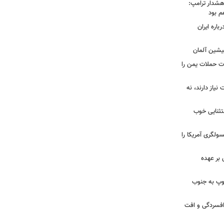
هشدار ترامپ:
م بود
اره ایران
پیشین آلمان
ات حملات یمن را
نیاز دارند، نه
ستثنایی خوب
سولگری آمریکا را
بر عهده
: ارتش اسرائیل در یک روز ۱۱۳ توپ به جنوب
ز افسردگی و افت