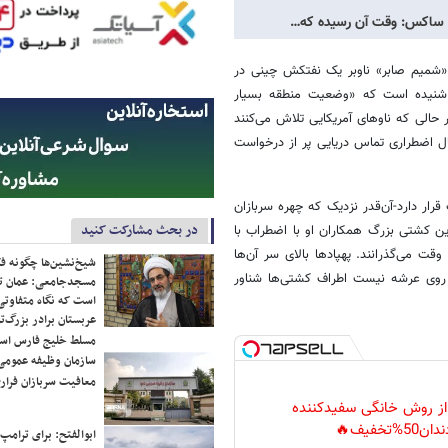
ری ساکس: وقت آن رسیده که…
 «شمیم صابر» ناوبر یک نفتکش چینی در
خ شنیده است که «وضعیت منطقه بسیار
حالی که ناوهای آمریکایی تلاش می‌کنند
نال اضطراری تماس دریایی پر از درخواست
ف قرار دارد-آن‌قدر نزدیک که چهره سربازان
در بحث مشارکت کنید
این کشتی بزرگ همکاران او با اضطراب با
قت می‌گذرانند. پهپادها بالای سر آن‌ها
شیخ‌نشین‌ها چگونه فک
ها روی عرشه نیست اطراف کشتی‌ها شناور
مسجدجامعی: عمان تن
است که نگاه متفاوتی 
عربستان برادر بزرگ‌
مسلط خلیج فارس ا
سازمان وظیفه عمومی 
معافیت سربازان فراری
 از روش خانگی سفیدکننده
دان50%تخفیف🔥
ابوالفتح: برای ترامپ