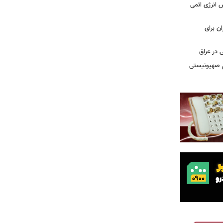
س انرژی اتمی
ن برای
 در عراق
یم صهیونیستی