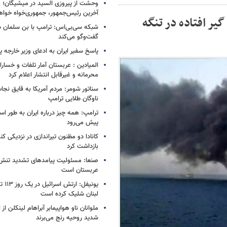
وحشت از پیروزی السید در میشیگان؛ 
آخرین رئیس‌جمهور، جمهوری‌خواه خواه
یر افتاده در تنگه
شبکه سی‌بی‌اس: ترامپ با بن سلمان درب
گفت‌وگو می‌کند
پاسخ سفیر ایران به ادعای وزیر خارجه 
المیادین : عربستان آمار تلفات و خسار
محرمانه و غیرقابل انتشار اعلام کرد
سناتور شومر: مردم آمریکا به قایق نجات 
ناوگان طلایی ترامپ
ترامپ: همه چیز درباره ایران به طور ا
پیش می‌رود
کانادا دو مظنون تیراندازی در نزدیکی کن
بازداشت کرد
صنعا: مسئولیت پیامدهای تشدید تنش 
عربستان است
یونیفل
لبنان شلیک کرده است
ملوانان ناو هواپیمابر آبراهام لینکلن ا
شدید روحیه رنج می‌برند