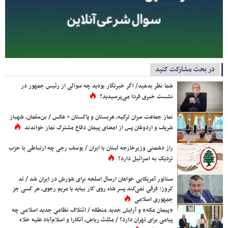
در بحث مشارکت کنید
شما نظر بدهید/ اگر خبرنگار بودید چه سوالی از رئیس جمهور در
نشست خبری فردا می‌پرسیدید؟
نماز جماعت سران ترکیه، عربستان و پاکستان + عکس / بن‌سلمان، شهباز
شریف و اردوغان پس از امضای پیمان دفاع مشترک نماز خواندند
راز دشمنی وزیرخارجه لبنان با ایران / یوسف رجی چه ارتباطی با حزب
نزدیک به اسرائیل دارد؟
سناتور آمریکایی خواهان ارسال اسلحه برای شورش در ایران شد / تد
کروز: فرقی نمی‌کند پسر شاه روی کار بیاید یا مریم رجوی، هر کسی جز
جمهوری اسلامی
«پیمان مکه» و آرایش جدید منطقه / ائتلاف نظامی جدید اسلامی چه
پیامی برای تهران دارد؟ / مثلث ریاض، آنکارا و اسلام‌آباد علیه خلاء