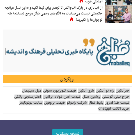
امنیتی غرب
از آب‌بازی در پارک آب‌وآتش تا تجمع برای نیما تکیدو؛«این نسل هرآنچه
حکومتی نیست می‌پسندند»/ الگوهای رسمی دیگر مرجع نیستند/ یقه
نوجوان‌ها را نگیرید!
وبگردی
خبرآنلاین
راه نو آنلاین
بازی آنلاین
قیمت تلویزیون سونی
مبل مینیمال
جراح بینی گوشتی
پرشین هتل
قیمت آهن فولاد ایرانیان
اعتبارسنجی بانکی
قیمت طلا امروز
بلیط قطار
شرکت رادوکو
قیمت پروفیل
سایت یوتوتایمز
خرید اکانت chatgpt
نسخه دسکتاپ