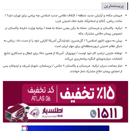
پربیننده‌ترین
«پیمان مکه» و آرایش جدید منطقه / ائتلاف نظامی جدید اسلامی چه پیامی برای تهران دارد؟ /
مثلث ریاض، آنکارا و اسلام‌آباد علیه خلاء امنیتی غرب
ترکیه، پاکستان و عربستان: حمله به یکی یعنی حمله به همه / بیانیه وزارت خارجه پاکستان در
خصوص پیمان دفاعی مشترک مکه
پیش به سوی ناتوی اسلامی؟ / گل‌عنبری: بازدارندگی آمریکا کارایی خود را از دست داد؛ ریاض به
دنبال نظام امنیتی درون‌منطقه‌ای برای مهار ایران است
توطئه خارجی ترامپ کار خود اوست / نیویورکر: آمریکا از همین حالا برای ابطال و دستکاری نتایج
انتخابات میان‌دوره‌ای کنگره برنامه‌ریزی می‌کند
نماز جماعت سران ترکیه، عربستان و پاکستان + عکس / بن‌سلمان، شهباز شریف و اردوغان پس
از امضای پیمان دفاع مشترک نماز خواندند