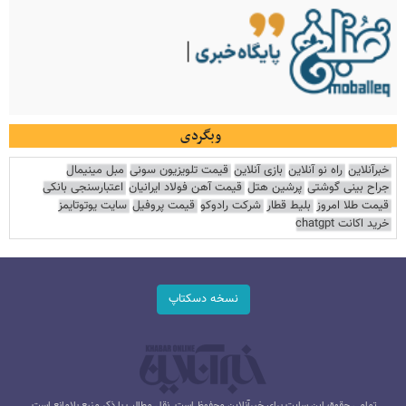
وبگردی
خبرآنلاین
راه نو آنلاین
بازی آنلاین
قیمت تلویزیون سونی
مبل مینیمال
جراح بینی گوشتی
پرشین هتل
قیمت آهن فولاد ایرانیان
اعتبارسنجی بانکی
قیمت طلا امروز
بلیط قطار
شرکت رادوکو
قیمت پروفیل
سایت یوتوتایمز
خرید اکانت chatgpt
نسخه دسکتاپ
تمامی حقوق این سایت برای خبرآنلاین محفوظ است. نقل مطالب با ذکر منبع بلامانع است.