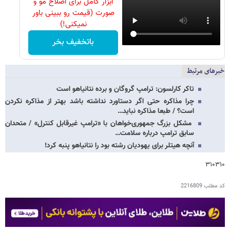
ابزار کامل برای اصلاح مو و
صورت (قیمت رو ببینی باور
نمیکنی!)
باتخفیف بخر
خبرهای مرتبط
تاکر کارلسون: ترامپ گروگان و برده نتانیاهو است
چرا مذاکره حتی اگر دستاورد نداشته باشد بهتر از مذاکره نکردن
است؟ / طبعا مذاکره نباید…
مشکل بزرگ جمهوری‌خواهان با «ترامپ غیرقابل کنترل» / متحدان
سابق ترامپ درباره سلامت…
آنچه هیتلر برای یهودیان رشته بود را نتانیاهو پنبه کرد!
۳۱۰۳۱۰
کد مطلب
2216809