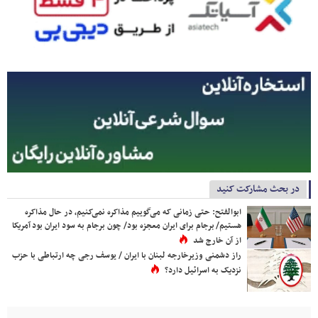
در بحث مشارکت کنید
ابوالفتح: حتی زمانی که می‌گوییم مذاکره نمی‌کنیم، در حال مذاکره
هستیم/ برجام برای ایران معجزه بود/ چون برجام به سود ایران بود آمریکا
از آن خارج شد
راز دشمنی وزیرخارجه لبنان با ایران / یوسف رجی چه ارتباطی با حزب
نزدیک به اسرائیل دارد؟