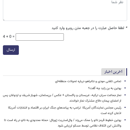
*
لطفا حاصل عبارت را در جعبه متن روبرو وارد کنید
4 + 0 =
ارسال
آخرین اخبار
تماس تلفنی مودی و نتانیاهو درباره تحولات منطقه‌ای
پوتین به بن زاید چه گفت؟
نماز جماعت سران ترکیه، عربستان و پاکستان + عکس / بن‌سلمان، شهباز شریف و اردوغان پس
از امضای پیمان دفاع مشترک نماز خواندند
رئیس مجلس نمایندگان آمریکا: ترامپ به پیامدهای جنگ ایران بر اقتصاد و انتخابات آمریکا
اذعان کرده است
پوتین خطوط قرمز ناتو را محک می‌زند / وال‌استریت ژورنال: حمله محدودی به ناتو در راه است تا
واکنش این ائتلاف نظامی توسط مسکو ارزیابی شود