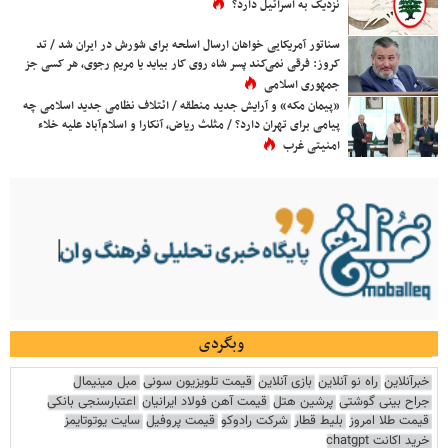
نزدیک به اسرائیل دارد؟
سناتور آمریکایی خواهان ارسال اسلحه برای شورش در ایران شد / تد
کروز: فرقی نمی‌کند پسر شاه روی کار بیاید یا مریم رجوی، هر کسی جز
جمهوری اسلامی
«پیمان مکه» و آرایش جدید منطقه / ائتلاف نظامی جدید اسلامی چه
پیامی برای تهران دارد؟ / مثلث ریاض، آنکارا و اسلام‌آباد علیه خلاء
امنیتی غرب
وبگردی
خبرآنلاین
راه نو آنلاین
بازی آنلاین
قیمت تلویزیون سونی
مبل مینیمال
جراح بینی گوشتی
پرشین هتل
قیمت آهن فولاد ایرانیان
اعتبارسنجی بانکی
قیمت طلا امروز
بلیط قطار
شرکت رادوکو
قیمت پروفیل
سایت یوتوتایمز
خرید اکانت chatgpt