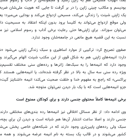
بعدا الهیات مسیحی هم به ژاپن رسید و مجموعه‌ای از آداب و رسوم مسیحی 
بودیسم و مکاتب چینی ژاپن را در بر گرفت تا جایی که هویت ملی‌شان ضربه
یک ژاپنی شینت را زندگی می‌کند، مسیحی ازدواج می‌کند و بودایی می‌میرد؛ ی
ولی موقع ازدواج می‌تواند به کلیسا برود بدون اینکه اعتقاد به مسیحی
می‌توان سوزاند. برای ژاپنی‌ها حتی رعایت برخی آداب و رسوم اسلامی نیز م
نسبت به این قضیه هیچ مانعی در جامعه‌شان وجود ندارد.
صفوی تصریح کرد: ترکیبی از موارد اساطیری و سبک زندگی ژاپنی می‌شود «
دارد؛ انیمه‌های ژاپنی هم به شکل قوی از این مکتب شینت الهام می‌گیرند و
وجود دارد که انیمه‌ها را به سبک‌ها، ژانرها و رده‌های سنی مختلف تقسیم‌بن
ویژه رده سنی سه سال به بالا در نظر گرفته شده‌اند، یا انیمه‌هایی هستند که
پراکسی» که راجع به مفهوم خدا و خلقت صحبت می‌کند؛ انیمه «اشتاینز گیت»
جزو انیمه‌هایی است که با یک بار دیدن نمی‌توان متوجه شد.
برخی انیمه‌ها کاملاً محتوای جنسی دارند و برای کودکان ممنوع است
وی ادامه داد: از نظر مسائل اخلاقی نیز انیمه‌ها رده بندی‌های مختلفی دار
جنسی دارند و اصلا ساعت انتشار آن‌ها هم شبانه است و دیدن آن برای بچه‌
سبک ولی رده‌های پایین‌تری وجود دارند که در شبکه‌های خاصی پخش می‌شون
کشور می‌شوند و در قالب یک بسته به نام انیمه عرضه می‌شوند و همه می‌