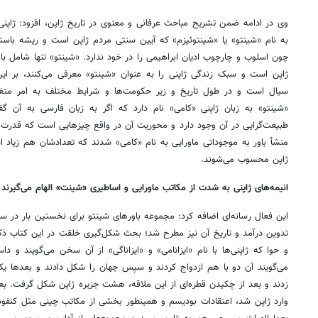
وی در ادامه ضمن تشریح مباحث عرفانی و معنوی در تاریخ ژاپن، افزود: ژاپنی
به نام «شینتو» یا «شینتوئیزم» که آیین سنتی مردم ژاپن است و ریشه باستانی
چون اسلوب و چارچوب ادیان ابراهیمی را در خود ندارد. «شینتو» تنها شامل با
ژاپن است و سبک زندگی ژاپنی را به عنوان «شینتو» معرفی می‌کنند، بر ای
سیال است و در طول تاریخ و زیر حکومت‌ها و شرایط مختلف به امر م
«شینتو» به زبان ژاپنی «کامی» نام دارد که اگر به زبان فارسی به آن 
منشأ باور به موجوداتی ماورایی به نام «کامی» شدند که تعدادشان هم زیاد اس
ژاپن محسوب می‌شوند.
انیمه‌های ژاپنی به شدت از مکاتب ماورایی و اساطیری «شینت» الهام می‌گیرند
تدوین درآمد و تاریخ آن نیز مطرح شد؛ بحث شکل‌گیری خلقت در این کتاب ذک
و حوا که ژاپنی‌ها با نام «ایزانامی» و «ایزاناگی» از آن سخن می‌گویند و داس
می‌گویند آن دو با هم ازدواج کردند و سپس جهان را شکل دادند و بعدها یک 
زدند و بعد از چکیدن قطره‌ای از این ملاقه، هشت جزیره ژاپن شکل گرفت. بع
وارد ژاپن شد، اعتقادات بودیسم و همینطور بخشی از مکاتب چینی مثل کنفوسی