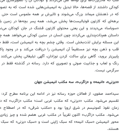
کودکی داشتند از قصه‌ها، حالا تبدیل به انیمیشن‌هایی شده ‌است که به تصویر
که در ذهنشان می‎ماند بزرگ می‌شوند و تاثیرش بر همه ملموس است 
برهه‌ای که کارتون فوتبالیست‌ها پخش می‌شد، همه پسر بچه‌ها در زمین باز
«سوباسا» می‌دیدند و این یعنی محتوای کارتون قشنگ در جان کودکان می‌
داستان هم‌ذات‌پنداری می‌کردند چون انسان در سنین کودکی می‌خواهد همه چی
این مسئله برایش لذت‌بخش است. وقتی چشم بچه به انیمیشن است، فقط چش
قلب و ذهن بچه نیز مستقیماً آن انیمیشن را دریافت می‌کند و در وجود پاک
پایین‌تر بروید، گاهی برای ساکت کردن نوزادان، آگهی تبلیغاتی پخش می‌کنند
رنگ و لعاب و جذابیت صوتی و تصویری که دارد. رسانه در گذشته فقط در ز
سرگرمی نیست.
«دیزنی»، «انیمه» و «زاگرب»، سه مکتب انیمیشن جهان
سیداحمد صفوی، از فعالان حوزه رسانه نیز در ادامه این برنامه مطرح کرد
تقسیم می‌شود. مکتب «دیزنی» که مکتب غربی است؛ مکتب «زاگرب» که د
زمان نفوذ کمونیسم در شرق اروپا بود و «مکتب شرقی» که در اصطلاح عامی
می‌شود. مکتب «زاگرب» اکنون تقریباً در مکتب غربی هضم شده و چیز زیادی 
محور انیمیشن «سبک انیمه» که سبک ژاپنی است و «سبک دیزنی» که سبک غر
هستند.