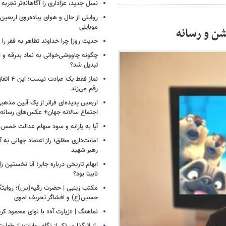
نسل جدید، عزاداری را آگاهانه‌تر تجربه 
روایتی از حال و هوای پیاده‌روی اربعین
موبایلی
ن‌ و رسانه
حدیث روز| چرا خداوند تظاهر به فقر را 
چگونه چاووشی‌خوانی به نماد بدرقه و اس
تبدیل شد؟
نماز فقط یک 
رقم می‌زند
اربعین پدیده‌ای فراتر از یک آیین مذهب
اجتماع سالانه جهان+ عکس‌های رسانه‌
آیا به یارانه و سود سهام عدالت خمس 
امانت‌داری مطلق؛ راز اعتماد جهانی به آی
رهبر شهید
ابهام تاریخی درباره جابر؛ آیا نخستین زائ
نابینا بود؟
مکتب زینبی | حضرت رقیه(س)؛ روایتگ
حسین(ع) و افشاگر تحریف اموی
نماهنگ | «زیارت آه» با نوای محمود کر