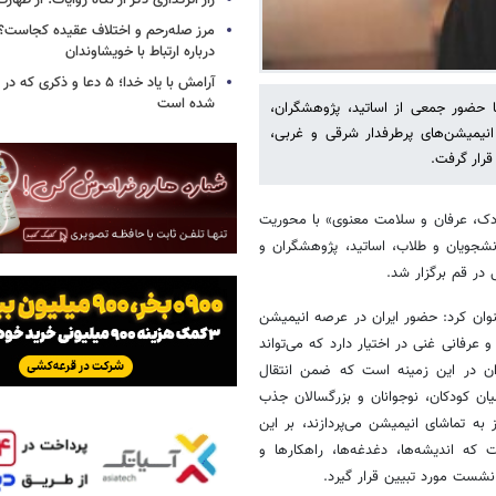
راز اثرگذاری ذکر از نگاه روایات؛ از طها
مرز صله‌رحم و اختلاف عقیده کجاست؟؛
درباره ارتباط با خویشاوندان
آرامش با یاد خدا؛ ۵ دعا و ذکر
شده است
 حضور جمعی از اساتید، پژوهشگران،
انیمیشن‌های پرطرفدار شرقی و غربی،
قرار گرفت.
، عرفان و سلامت معنوی» با محوریت
نشجویان و طلاب، اساتید، پژوهشگران و
در قم برگزار شد.
نوان کرد: حضور ایران در عرصه انیمیشن
عرفانی غنی در اختیار دارد که می‌تواند
ران در این زمینه است که ضمن انتقال
ان کودکان، نوجوانان و بزرگسالان جذب
ه تماشای انیمیشن می‌پردازند، بر این
ه اندیشه‌ها، دغدغه‌ها، راهکارها و
نشست مورد تبیین قرار گیرد.