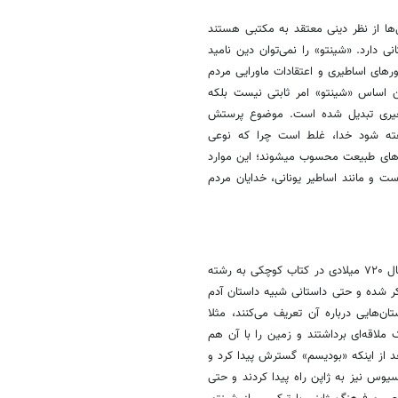
‌ها از نظر دینی معتقد به مکتبی هستند
 دارد. «شینتو» را نمی‌توان دین نامید
ورهای اساطیری و اعتقادات ماورایی مردم
ن اساس «شینتو» امر ثابتی نیست بلکه
تغیری تبدیل شده است. موضوع پرستش
گفته شود خدا، غلط است چرا که نوعی
طبیعت‌گرایی در آن وجود دارد و محوریت آن در واقع چیزهایی است که قدرت‌های طبیعت محسوب می‎شوند؛ این موارد
ت و مانند اساطیر یونانی، خدایان مردم
این فعال رسانه‌ای اضافه کرد: مجموعه باورهای شینتو برای نخستین بار در سال ۷۲۰ میلادی در کتاب کوچکی به رشته
ر شده و حتی داستانی شبیه داستان آدم
تان‌هایی درباره آن تعریف می‌کنند، مثلا
ملاقه‌ای برداشتند و زمین را با آن هم
د از اینکه «بودیسم» گسترش پیدا کرد و
وس نیز به ژاپن راه پیدا کردند و حتی