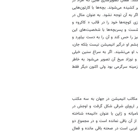
شب که مادربزرگ‌ها برای نوه‌ها نقل می‌کردند و کودکان آن را تصویرسازی می‌کنند. همان تصویرسازی‎ هایی که افراد در
 کشیده می‌شوند. بچه‌ها با کارتون‌هایی
حتی اگر به آن توجه نشود. به عنوان مثال در
ی کوچه‌ها خود را در قالب « کاکرو» و
نشست و پسربچه‌ها با شخصیت‌های این
ز را حس کند و آن را به دست بیاورد و
م او درگیر انیمیشن نیست بلکه جان،
 او می‌نشیند. اگر به سراغ سنین خیلی
 و نوزاد میخ آن تصویر می‌شود به خاطر
مینه سرگرمی بود ولی اکنون دیگر فقط
: مکاتب انیمیشن در جهان به سه مکتب
ر اروپای شرقی شکل گرفت و اوجش در
انه و ژاپن با عنوان «انیمه» شناخته
از آن باقی نمانده است و در مجموع دو
بی است در صحنه باقی مانده‌ و فعال