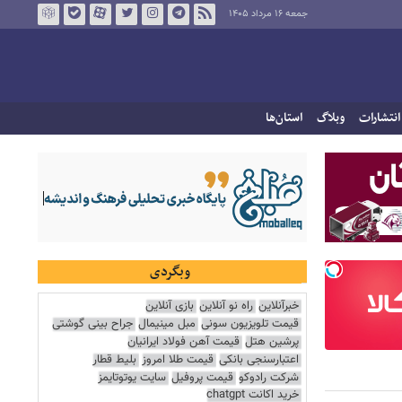
جمعه ۱۶ مرداد ۱۴۰۵
انتشارات
وبلاگ
استان‌ها
وبگردی
خبرآنلاین
راه نو آنلاین
بازی آنلاین
قیمت تلویزیون سونی
مبل مینیمال
جراح بینی گوشتی
پرشین هتل
قیمت آهن فولاد ایرانیان
اعتبارسنجی بانکی
قیمت طلا امروز
بلیط قطار
شرکت رادوکو
قیمت پروفیل
سایت یوتوتایمز
خرید اکانت chatgpt