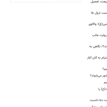
بیعت، تعجیل
بب نزول بلا
ین(ع)؛ واکاوی
 روایت جالب
ند؟/ نگاهی به
رام به آنان آغاز
یم؟
شور می‌شوند؟
یم
(ع) را
بت دعا دانست