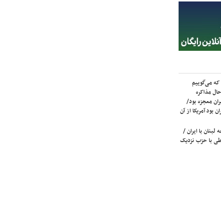
که می‌گوییم
حال مذاکره
ران معجزه بود/
ن بود آمریکا از آن
لبنان با ایران /
ی با حزب نزدیک