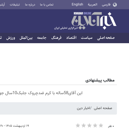
فارسی
العربية
English
تماس با ما
درباره ما
تبلیغات
آرشی
صفحه اصلی
سیاست
اقتصاد
فرهنگ
جامعه
بین‌الملل
ورزش
تا
مطالب پیشنهادی
این آقای58ساله با کرم ضدچروک جلبک10سال جوان شد(سفارش با تخفیف)
صفحه اصلی
اخبار دین
۱۹ اردیبهشت ۱۴۰۵ - ۱۹:۲۰
۰ نفر