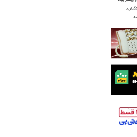
 پیامبر بود؟
گذارید
ند