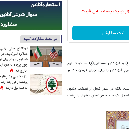
زار تو یک جعبه با این قیمت!
ثبت سفارش
در بحث مشارکت کنید
ابوالفتح: حتی زمانی 
مذاکره نمی‌کنیم، در 
هستیم/ برجام برای ای
براهیم(ع) و فرزندش اسماعیل(ع) هر دو تسلیم
چون برجام به سود ایرا
یم فرزندش را برای اجرای فرمان خدا بر
خارج شد
راز دشمنی وزیرخارجه 
یوسف رجی چه ارتباط
به اسرائیل دارد؟
ست، بلکه در عبور کامل از تعلقات دنیوی
ا تحمل کرده و هجرت‌های دشوار را پشت
.