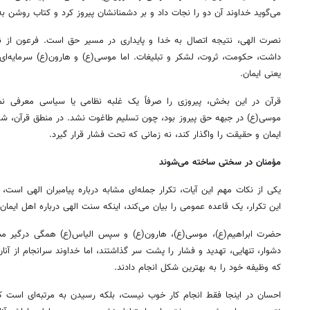
می‌گوید خداوند آن دو را نجات داد و بر دشمنانشان پیروز کرد و کتاب روشن به
نصرت الهی، نتیجه اتصال به خدا و پایداری در مسیر حق است. فرعون از نظ
داشت، حکومت، ثروت، لشکر و تبلیغات. اما موسی(ع) و هارون(ع) سرمایه‌ای 
یعنی ایمان.
قرآن در این بخش، پیروزی را صرفاً یک غلبه نظامی یا سیاسی معرفی نمی
موسی(ع) در جبهه حق پیروز بود، چون تسلیم طاغوت نشد. در منطق قرآن، ش
ایمان و حقیقت را واگذار کند، نه زمانی که تحت فشار قرار گیرد.
مؤمنان در سختی ساخته می‌شوند
یکی از نکات مهم این آیات، تکرار جمله‌ای مشابه درباره پیامبران الهی است، «
این تکرار، یک قاعده عمومی را بیان می‌کند، اینکه سنت الهی درباره اهل ایمان 
حضرت ابراهیم(ع)، موسی(ع)، هارون(ع) و سپس الیاس(ع) همگی درگیر مبارزه
دشوار، تنهایی، تهدید و فشار را پشت سر گذاشتند، اما خداوند سرانجام از آنا
که وظیفه خود را به بهترین شکل انجام دادند.
احسان در اینجا فقط انجام کار خوب نیست، بلکه رسیدن به مرتبه‌ای است که 