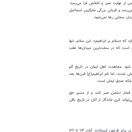
س از نهایت صبر و اخلاص فرا می‌رسد.
می‌رسد و قربانی بزرگی جایگزین اسماعیل
یدان سختی رها نمی‌شود.
د که «سلام بر ابراهیم». این سلام، تنها
ی است که در سخت‌ترین میدان‌ها عقب
م شود مجاهدت اهل ایمان در تاریخ گم
 شدند، اما نام ابراهیم(ع) قرن‌ها بعد
بلکه صدق ایمان است.
بر فشار دشمن صبر کنند و از مسیر حق
ند اثری ماندگار از آنان در تاریخ باقی
در ادامه آیات، قرآن به حضرت موسی و هارون(ع) اشاره می‌کند، پیامبرانی که در برابر فرعون ایستادند. آیات ۱۱۴ تا ۱۲۲