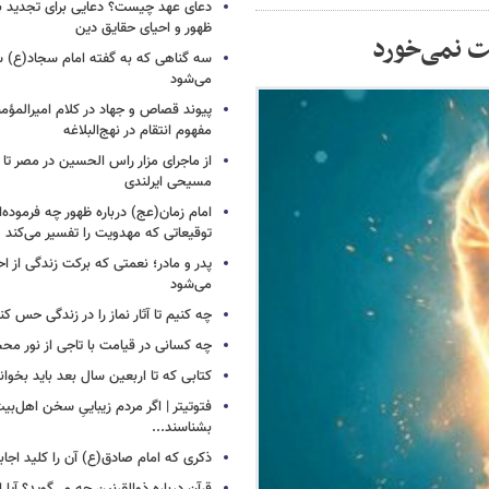
دعای عهد چیست؟ دعایی برای تجدید 
ظهور و احیای حقایق دین
ت نمی‌خورد
سه گناهی که به گفته امام سجاد(ع) س
می‌شود
پیوند قصاص و جهاد در کلام امیرالمؤمن
مفهوم انتقام در نهج‌البلاغه
از ماجرای مزار راس الحسین در مصر تا
مسیحی ایرلندی
امام زمان(عج) درباره ظهور چه فرموده‌ا
توقیعاتی که مهدویت را تفسیر می‌کند
پدر و مادر؛ نعمتی که برکت زندگی از احت
می‌شود
چه کنیم تا آثار نماز را در زندگی حس کن
چه کسانی در قیامت با تاجی از نور مح
کتابی که تا اربعین سال بعد باید بخوان
فتوتیتر | اگر مردم زیباییِ سخن اهل‌بیت
بشناسند...
ذکری که امام صادق(ع) آن را کلید اجا