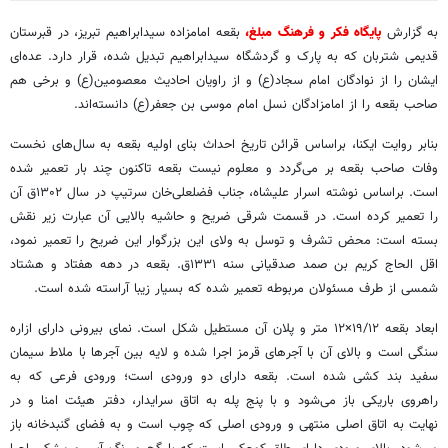
به گزارش
پایگاه فکر و فرهنگ مبلغ،
بقعه امامزاده سیدابراهیم تبریز، در قبرستان
قدیمی شتربان که به پارک و گردشگاه سیدابراهیم تبدیل شده، قرار دارد. عده‌ای
ایشان را از نوادگان امام سجاد(ع) و از راویان احادیث معصومین‌(ع) و برخی هم
صاحب بقعه را از امامزادگان نسل امام موسی بن جعفر(ع) دانسته‌اند.
بنابر روایت ایکنا، براساس قرائن تاریخ احداث بنای اولیه بقعه به سال‌های نخست
وفات صاحب بقعه بر می‌گردد و معلوم نیست بقعه تاکنون چند بار تعمیر شده
است. براساس نوشته اسرار علیشاه، جناب فضلعلی‌خان سرتیپ در سال ۱۳۰۲ق آن‌
را تعمیر کرده است. در قسمت شرقی ضریح و حاشیه بالایی آن عبارت زیر نقش
بسته است: محض تشرف و توسل به ولای این بزرگوار این ضریح را تعمیر نمود،
اقل الحاج کریم بن صمد صدقیانی سنه ۱۳۳۱ق. بقعه در دهه هفتاد و هشتاد
شمسی از طرف مسئولان مربوطه تعمیر شده که بسیار زیبا آراسته شده است.
ابعاد بقعه ۱۹/۱۲×۱۲ متر و پلان آن مستطیل شکل است. نمای بیرونی دارای ازاره
سنگی است و بالای آن با آجرهای قرمز اجرا شده و لایه بین آجرها با ملاط سیمان
سفید بند کشی شده است. بقعه دارای دو ورودی است؛ ورودی فرعی که به
راهروی باریکی باز می‌شود و با پنج پله به اتاق سرایدار، دفتر هیئت امنا و در
نهایت به اتاق اصلی منتهی و ورودی اصلی که چوب است و به فضای گنبدخانه باز