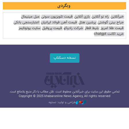
وبگردی
خبرآنلاین
راه نو آنلاین
بازی آنلاین
قیمت تلویزیون سونی
مبل مینیمال
جراح بینی گوشتی
پرشین هتل
قیمت آهن فولاد ایرانیان
اعتبارسنجی بانکی
قیمت طلا امروز
بلیط قطار
شرکت رادوکو
قیمت پروفیل
سایت یوتوتایمز
خرید اکانت chatgpt
نسخه دسکتاپ
تمامی حقوق این سایت برای خبرآنلاین محفوظ است. نقل مطالب با ذکر منبع بلامانع است.
Copyright © 2025 khabaronline News Agancy, All rights reserved
طراحی و تولید: نستوه