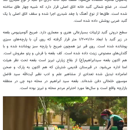
است. در ضلع شمالی گنبد خانه اتاق اصلی قرار دارد که شبیه چهار طاق ساخته
شده است. طاق‌ها از نوع آهنگ با چفد شبدری اجرا شده و سقف اتاق اصلی با یک
گنبد ضربی پوشش داده شده است.
سطح درونی گنبد تزئینات بسیارعالی هنری و معماری دارد. ضریح آلومینیومی بقعه
در زیر گنبد با ابعاد ۱/۸۰×۱/۲۰ متر قرار گرفته که روی آن با پارچه‌های سبزی
پوشانده شده است. روی قبر نیز همچون ضریح با پارچه سبز پوشانده شده و با
گلدان‌های مصنوعی زینت داده شده است. کف بقعه با فرش و پتو مفروش است.
هم اکنون بقعه سیدابراهیم(ع) از بقاع زیارتی تبریز است بقعه تحت نظر هیئت
امنا اداره می‌شود. در قبرستان قدیمی شتربان که هم اکنون به پارک و صحن
امامزاده تبدیل شده تعدادی از مشاهیر علم و ادب نظیر آیت‌الله سید فاضل
موسوی خلخالی دفن شده‌اند. بقعه سید ابراهیم در محله دوه چی در منطقه
بازارچه واقع است و سال‌ها مورد احترام مردم محله و تبریز بوده است.