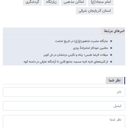
امام سجاد(ع)
اماکن مذهبی
زیارتگاه
گردشگری
استان آذربایجان شرقی
خبرهای مرتبط
جایگاه حضرت شاهچراغ(ع) در تاریخ امامت
ماشین خودکار امامزادۀ یزدی
میقات الرضا طبس؛ پناه و نگینی درخشان در دل کویر
از کتیبه‌های لایه لایه مسجد جامع قاین تا آرامگاه عارفی در دامنه کوه
نظر شما