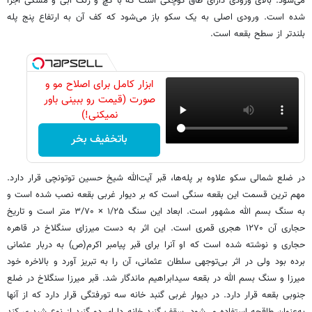
می‌شود. بالای ورودی دارای طاق کوچکی است که با گچ و رنگ آبی و مشکی اجرا
شده است. ورودی اصلی به یک سکو باز می‌شود که کف آن به ارتفاع پنج پله
بلندتر از سطح بقعه است.
ابزار کامل برای اصلاح مو و
صورت (قیمت رو ببینی باور
نمیکنی!)
باتخفیف بخر
در ضلع شمالی سکو علاوه بر پله‌ها، قبر آیت‌الله شیخ حسین توتونچی قرار دارد.
مهم ترین قسمت این بقعه سنگی است که بر دیوار غربی بقعه نصب شده است و
به سنگ بسم الله مشهور است. ابعاد این سنگ ۱/۲۵ × ۳/۷۰ متر است و تاریخ
حجاری آن ۱۲۷۰ هجری قمری است. این اثر به دست میرزای سنگلاخ در قاهره
حجاری و نوشته شده است که او آنرا برای قبر پیامبر اکرم(ص) به دربار عثمانی
برده بود ولی در اثر بی‌توجهی سلطان عثمانی، آن را به تبریز آورد و بالاخره خود
میرزا و سنگ بسم الله در بقعه سیدابراهیم ماندگار شد. قبر میرزا سنگلاخ در ضلع
جنوبی بقعه قرار دارد. در دیوار غربی گنبد خانه سه تورفتگی قرار دارد که از آنها
به‌عنوان طاقچه استفاده می‌شود. سقف گنبد خانه دارای دو گنبد از نوع شبدری کند