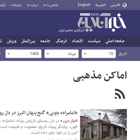
فارسی
العربية
English
تماس با ما
درباره ما
تبلیغات
آرشی
صفحه اصلی
سیاست
اقتصاد
فرهنگ
جامعه
بین‌الملل
ورزش
تا
تاریخ
ف
15
مرداد
1405
اماکن مذهبی
«امامزاده چوبی» گنج پنهان البرز در دل رو
اخبار دین
در دل روستای تاریخی ورده، امامزاده ع
کهن، روایتگر پیوند تاریخ، معنویت و طبیعت است
البرز را در خود جای داده است.