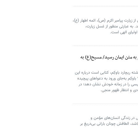
زیارت پیامبر اکرم (ص)، ائمه اطهار (ع)،
 به عبارتی منظور از غسل زیارت،
ولیای الهی است.
 به متن ایمان رسید/ مسیح(ع)‌ به
ه ریچارد باوکِم، کتابی است درباره این
اوکِم به‌جای ورود به دعواهای پیچیده
یسی را در زمانه خودش نشان دهد؛ در
ی و انتظار ظهور منجی.
 در زندگی انسان‌های مؤمن و
شد، الطافش چونان بارانی بی‌دریغ بر