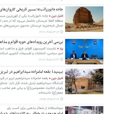
جاده «ابوزرائب»؛ مسیر تاریخی کاروان‌ها
اخبار دین
جاده «ابوزرائب» یکی از کهن‌ترین مس
منطقه العلا عربستان به‌شمار می‌رود که در صدر ا
شمال شبه‌جزیره عربستان به‌سوی سرزمین‌های 
۱۴۰۵-۰۳-۰۴ ۱۹:۲۰
بررسی آخرین رویدادهای حوزه اقوام و مذ
یزد
نشست کمیسیون اقوام، فرق و مذاهب استان
امور سیاسی، انتخابات و تقسیمات کشوری استاندا
۱۴۰۵-۰۲-۲۳ ۱۲:۰۷
ببینید| بقعه امامزاده سیدابراهیم در تبریز
اخبار دین
بقعه امامزاده سیدابراهیم تبریز در قب
گردشگاه سیدابراهیم تبدیل شده، قرار دارد. عده‌ای 
راویان احادیث معصومین‌(ع) و برخی هم صاحب بقع
جعفر(ع) دانسته‌اند.
۱۴۰۵-۰۲-۱۹ ۱۴:۲۵
سوءاستفاده از شعائر مذهبی برای کسب رای
امام جمعه پرند خطاب به کاندیداهای شورا