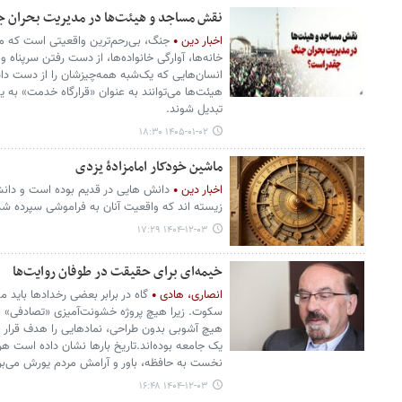
نقش مساجد و هیئت‌ها در مدیریت بحران 
اخبار دین
جنگ، بی‌رحم‌ترین واقعیتی است که می
خانه‌ها، آوارگی خانواده‌ها، از دست رفتن سرپناه 
انسان‌هایی که یک‌شبه همه‌چیزشان را از دست داد
هیئت‌ها می‌توانند به عنوان «قرارگاه خدمت» به 
تبدیل شوند.
۱۴۰۵-۰۱-۰۲ ۱۸:۳۰
ماشین خودکار امامزادۀ یزدی
اخبار دین
دانش هایی در قدیم بوده است و دانشم
زیسته اند که واقعیت آنان به فراموشی سپرده ش
۱۴۰۴-۱۲-۰۳ ۱۷:۲۹
خیمه‌ای برای حقیقت در طوفان روایت‌ها
انصاری، هادی
گاه در برابر بعضی رخدادها باید 
سکوت. زیرا هیچ پروژه خشونت‌آمیزی «تصادفی» ب
هیچ آشوبی بدون طراحی، نمادهایی را هدف قرار ن
یک جامعه بوده‌اند.تاریخ بارها نشان داده است هر
نخست به حافظه، باور و آرامش مردم یورش می‌بر
۱۴۰۴-۱۲-۰۳ ۱۶:۴۸