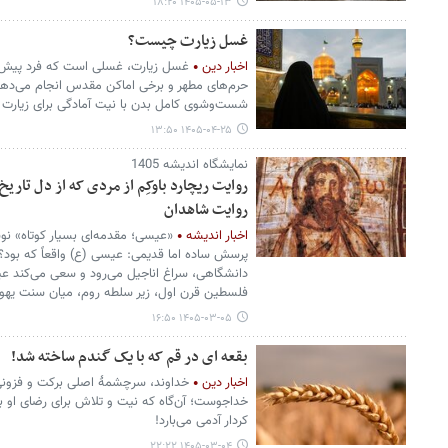
۱۴۰۵-۰۵-۱۳ ۱۸:۲۰
غسل زیارت چیست؟
اخبار دین
غسل زیارت، غسلی است که فرد پیش از 
حرم‌های مطهر و برخی اماکن مقدس انجام می‌دهد.
شست‌وشوی کامل بدن با نیت آمادگی برای زیارت ا
۱۴۰۵-۰۴-۲۵ ۱۳:۵۰
نمایشگاه اندیشه 1405
روایت ریچارد باوکِم از مردی که از دل تاریخ
روایت شاهدان
اخبار اندیشه
«عیسی؛ مقدمه‌ای بسیار کوتاه» نوشت
پرسش ساده اما قدیمی: عیسی (ع) واقعاً که بود؟ ب
دانشگاهی، سراغ اناجیل می‌رود و سعی می‌کند ع
فلسطین قرن اول، زیر سلطه روم، میان سنت یهود
۱۴۰۵-۰۳-۰۵ ۱۶:۵۰
بقعه ای در قم که با یک گندم ساخته شد!
اخبار دین
خداوند، سرچشمۀ اصلی برکت و فزونی
خداجوست؛ آن‌گاه که نیت و تلاش برای رضای او با
کردار آدمی می‌بارد!
۱۴۰۵-۰۳-۰۴ ۲۲:۲۲