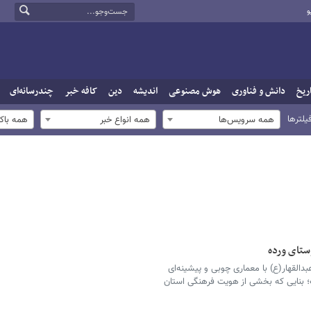
و
ریخ
دانش و فناوری
هوش مصنوعی
اندیشه
دین
کافه خبر
چندرسانه‌ای
یلترها
همه سرویس‌ها
همه انواع خبر
همه باک
ستای ورده
بدالقهار(ع) با معماری چوبی و پیشینه‌ای
؛ بنایی که بخشی از هویت فرهنگی استان