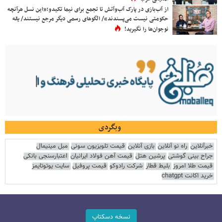
از آب‌بازی در پارک آب‌وآتش تا تجمع برای نیما تکیدو؛«این نسل هرآنچه
حکومتی نیست می‌پسندند»/ الگوهای رسمی دیگر مرجع نیستند/ یقه
نوجوان‌ها را نگیرید!
وبگردی
خبرآنلاین
راه نو آنلاین
بازی آنلاین
قیمت تلویزیون سونی
مبل مینیمال
جراح بینی گوشتی
پرشین هتل
قیمت آهن فولاد ایرانیان
اعتبارسنجی بانکی
قیمت طلا امروز
بلیط قطار
شرکت رادوکو
قیمت پروفیل
سایت یوتوتایمز
خرید اکانت chatgpt
نسخه دسکتاپ