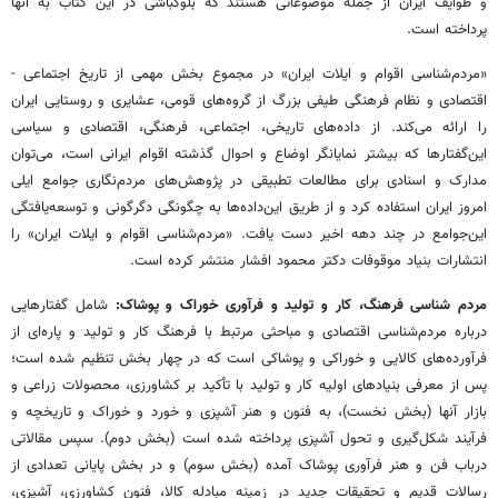
و طوایف ایران از جمله موضوعاتی هستند که بلوکباشی در این کتاب به آنها
پرداخته است.
«مردم‌شناسی اقوام و ایلات ایران» در مجموع بخش مهمی از تاریخ اجتماعی -
اقتصادی و نظام فرهنگی طیفی بزرگ از گروه‌های قومی، عشایری و روستایی ایران
را ارائه می‌کند. از داده‌های تاریخی، اجتماعی، فرهنگی، اقتصادی و سیاسی
این‌گفتارها که بیشتر نمایانگر اوضاع و احوال گذشته اقوام ایرانی است، می‌توان
مدارک و اسنادی برای مطالعات تطبیقی در پژوهش‌های مردم‌نگاری جوامع ایلی
امروز ایران استفاده کرد و از طریق این‌داده‌ها به چگونگی دگرگونی و توسعه‌یافتگی
این‌جوامع در چند دهه اخیر دست یافت. «مردم‌شناسی اقوام و ایلات ایران» را
انتشارات بنیاد موقوفات دکتر محمود افشار منتشر کرده است.
مردم شناسی فرهنگ، کار و تولید و فرآوری خوراک و پوشاک:
شامل گفتارهایی
درباره‌ مردم‌شناسی اقتصادی و مباحثی مرتبط با فرهنگ کار و تولید و پاره‌ای از
فرآورده‌های کالایی و خوراکی و پوشاکی است که در چهار بخش تنظیم شده است؛
پس از معرفی بنیادهای اولیه کار و تولید با تأکید بر کشاورزی، محصولات زراعی و
بازار آنها (بخش نخست)، به فنون و هنر آشپزی و خورد و خوراک و تاریخچه و
فرآیند شکل‌گیری و تحول آشپزی پرداخته شده است (بخش دوم). سپس مقالاتی
درباب فن و هنر فرآوری پوشاک آمده (بخش سوم) و در بخش پایانی تعدادی از
رسالات قدیم و تحقیقات جدید در زمینه مبادله کالا، فنون کشاورزی، آشپزی،