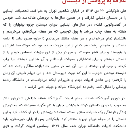
علاقه به پژوهش از دبستان
علی بلوکباشی ۲۲ دی ۱۳۱۴ در خیابان شاهپور تهران به دنیا آمد. تحصیلات ابتدایی
را در دبستان دقیقی گذراند و در همین سال‌ها به پژوهش علاقه‌مند شد. خودش
در گفت‌وگویی گفته: «در سال‌های ابتدایی دوران دبستان
جزوه بینوایان را که
هفته به هفته چاپ می‌شد با پول توجیبی که هر هفته می‌گرفتم، می‌خریدم
و
بااشتیاق تمام می‌خواندم و هر هفته منتظر می‌ماندم تا جزوه بعدی بیاید تا ادامه
داستان را بخوانم. پشت هر کدام از این جزوات جلدی بود که خواننده‌ها نظرشان
را بنویسند و برای ناشر بفرستند و من در یکی از این جزوات احساس خودم را از
داستان نوشتم و برای انتشاراتی معرفت فرستادم و آن ها این نوشته مرا چاپ
کردند و چاپ این نوشته از من، آن هم در سنین ده-دوازده سالگی باعث شد که
دلبسته نوشتن شوم... تا این که نوبت دبیرستان شد و من دیپلم طبیعی آن زمان
را گرفتم؛ ولی عاشق ادبیات بودم و علی‌رغم اینکه می‌توانستم در دانشگاه رشته
پزشکی را دنبال کنم، رفتم به آموزشگاه شبانه و دیپلم ادبی گرفتم.»
در دوران آموزشگاه شبانه، معلم ادبیات آموزشگاه شبانه خزاعلی شادروان دکتر
محجوب با دیدن داستان کوتاه بلوکباشی جوان با نام «گربه سفیده» که محتوایش
زندگی فرهنگی یک خانواده سنتی است، استعداد پژوهش را در او کشف کرد و این
داستان را در مجله «پیام نوین» منتشر کرد. بلوکباشی پس از پایان دبیرستان، وارد
دانشکده ادبیات دانشگاه تهران شد، سال ۱۳۴۱ لیسانس ادبیات گرفت و فوق