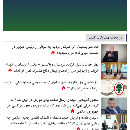
در بحث مشارکت کنید
شما نظر بدهید/ اگر خبرنگار بودید چه سوالی از رئیس جمهور در
نشست خبری فردا می‌پرسیدید؟
نماز جماعت سران ترکیه، عربستان و پاکستان + عکس / بن‌سلمان، شهباز
شریف و اردوغان پس از امضای پیمان دفاع مشترک نماز خواندند
راز دشمنی وزیرخارجه لبنان با ایران / یوسف رجی چه ارتباطی با حزب
نزدیک به اسرائیل دارد؟
سناتور آمریکایی خواهان ارسال اسلحه برای شورش در ایران شد / تد
کروز: فرقی نمی‌کند پسر شاه روی کار بیاید یا مریم رجوی، هر کسی جز
جمهوری اسلامی
«پیمان مکه» و آرایش جدید منطقه / ائتلاف نظامی جدید اسلامی چه
پیامی برای تهران دارد؟ / مثلث ریاض، آنکارا و اسلام‌آباد علیه خلاء
امنیتی غرب