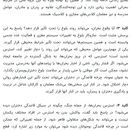
بعدی زندگی ادامه پیدا کند. از همین رو توجه ویژه به این گروه سنی در شرایط
بحرانی اهمیت زیادی دارد و این توجه‌کنندگان، علاوه بر پدران‌ و مادران، عوامل
مدرسه و نیز معلمان کلاس‌های مجازی و کلاسیک هستند.
کلید ۳:
آیا وقوع بحران، می‌تواند روند بلوغ را تحت تأثیر قرار دهد؟ پاسخ به این
پرسش مثبت است. سازوکار بلوغ به تغییرات سیستم مغزی و فعالیت غدد جنسی
وابسته است و همین سیستم‌ها می‌توانند تحت تأثیر شرایط محیطی قرار گیرند.
یکی از مهم‌ترین عوامل محیطی که می‌تواند این روند را دچار تغییر کند، استرس
شدید است؛ استرسی که در بروز بحران‌ها، به شکل گسترده در جامعه ایجاد
می‌شود. اگر فشار روانی ناشی از اخبار بحران‌ها یا پیامدهای آنها به‌درستی مدیریت
نشود، ممکن است آثار موقتی یا حتی پایدار بر سلامت بلوغ دختران‌وپسران بگذارد.
به عنوان نمونه، چرخه قاعدگی در دختران می‌تواند تحت تأثیر این فشارهای روانی
دچار اختلال شود. در کنار این سختی‌ها، بی‌شک معلمان و کارکنان شاغل در تربیت
و یادگیری دختران و پسران، باید در کنار آنها قرار گیرند.
کلید ۴:
استرس بحران‌ها، از جمله جنگ، چگونه در سیکل قاعدگی دختران دیده
می‌شود؟ در پاسخ باید گفت، واکنش بدن به استرس در افراد مختلف یکسان
نیست و می‌تواند به شکل‌های متفاوتی ظاهر شود. از جمله تغییراتی که ممکن
است در چرخه قاعدگی نوجوانان دیده شود می‌توان به موارد زیر اشاره کرد: قطع