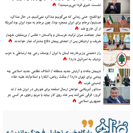
نشست خبری فردا می‌پرسیدید؟
ابوالفتح: حتی زمانی که می‌گوییم مذاکره نمی‌کنیم، در حال مذاکره
هستیم/ برجام برای ایران معجزه بود/ چون برجام به سود ایران بود آمریکا
از آن خارج شد
نماز جماعت سران ترکیه، عربستان و پاکستان + عکس / بن‌سلمان، شهباز
شریف و اردوغان پس از امضای پیمان دفاع مشترک نماز خواندند
راز دشمنی وزیرخارجه لبنان با ایران / یوسف رجی چه ارتباطی با حزب
نزدیک به اسرائیل دارد؟
«پیمان مکه» و آرایش جدید منطقه / ائتلاف نظامی جدید اسلامی چه
پیامی برای تهران دارد؟ / مثلث ریاض، آنکارا و اسلام‌آباد علیه خلاء
امنیتی غرب
سناتور آمریکایی خواهان ارسال اسلحه برای شورش در ایران شد / تد
کروز: فرقی نمی‌کند پسر شاه روی کار بیاید یا مریم رجوی، هر کسی جز
جمهوری اسلامی