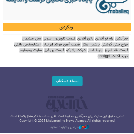
وبگردی
خبرآنلاین
راه نو آنلاین
بازی آنلاین
قیمت تلویزیون سونی
مبل مینیمال
جراح بینی گوشتی
پرشین هتل
قیمت آهن فولاد ایرانیان
اعتبارسنجی بانکی
قیمت طلا امروز
بلیط قطار
شرکت رادوکو
قیمت پروفیل
سایت یوتوتایمز
خرید اکانت chatgpt
نسخه دسکتاپ
تمامی حقوق این سایت برای خبرآنلاین محفوظ است. نقل مطالب با ذکر منبع بلامانع است.
Copyright © 2025 khabaronline News Agancy, All rights reserved
طراحی و تولید: نستوه