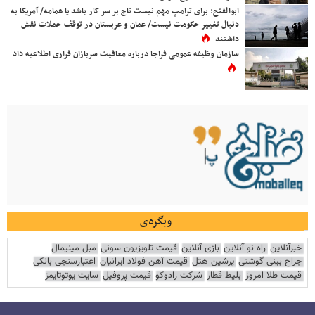
ابوالفتح: برای ترامپ مهم نیست تاج بر سر کار باشد یا عمامه/ آمریکا به
دنبال تغییر حکومت نیست/ عمان و عربستان در توقف حملات نقش
داشتند
سازمان وظیفه عمومی فراجا درباره معافیت سربازان فراری اطلاعیه داد
وبگردی
خبرآنلاین
راه نو آنلاین
بازی آنلاین
قیمت تلویزیون سونی
مبل مینیمال
جراح بینی گوشتی
پرشین هتل
قیمت آهن فولاد ایرانیان
اعتبارسنجی بانکی
قیمت طلا امروز
بلیط قطار
شرکت رادوکو
قیمت پروفیل
سایت یوتوتایمز