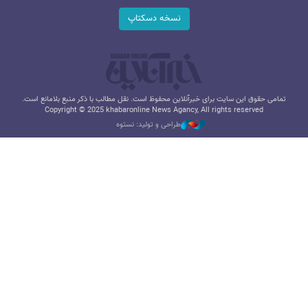
نسخه دسکتاپ
تمامی حقوق این سایت برای خبرآنلاین محفوظ است. نقل مطالب با ذکر منبع بلامانع است.
Copyright © 2025 khabaronline News Agancy, All rights reserved
طراحی و تولید: نستوه