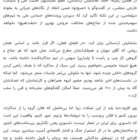
در همین زمینه، احمد بخشایش اردستانی، عضو کمیسیون امنیت ملی و سیاست
خارجی مجلس، در گفت‌وگو با «صبح‌نو» ضمن انتقاد از نگاه‌های جریانی به مقوله
دیپلماسی، بر این نکته تأکید کرد که سپردن پرونده‌های حساس ملی به تیم‌های
سهمیه‌بندی شده از جناح‌های مختلف، خروجی بهتری از «جفت‌هیچ» نخواهد
داشت.
بخشایش اردستانی بیان کرد: «در فضای فعلی، اگر قرار باشد بر اساس همان
روشی که آقای نبویان و هم‌فکرانشان مطرح می‌کنند عمل شود که هر جناح و
گروهی (از چپ و راست تا پایداری) سهمی در تیم مذاکره‌کننده داشته باشد، به
هیچ نتیجه ملموسی نخواهیم رسید. این سبک از مذاکره که با هدف راضی کردن
گروه‌های داخلی چیده شود، تنها به شلوغی بی‌ثمر جلسات منجر می‌شود. کما اینکه
در نشست‌های اخیر شاهد بودیم حضور انبوه همراهان و کارشناسان که تعدادشان
گاه به بیش از ۲۰۰ نفر می‌رسید، عملاً امکان گفتگوهای محرمانه و فنی را سلب
کرد.»
وی افزود:«ما باید از این جملات زیبا اما بی‌حاصل که فلان گروه را از مذاکرات
بیرون کنیم یا فلان برچسب را به دیپلمات‌ها بزنیم، عبور کنیم. واقعیت این است
که دلسوزی برای ایران در شعار نیست؛ دلسوزی یعنی نگذاریم زیرساخت‌های کشور
و ساختمان‌های ما در اثر استمرار جنگ و فشار اقتصادی آسیب بیشتری ببینند. این
افرادی که در تیم‌های مذاکراتی هستند، چه برجام را قبول داشته باشند و چه