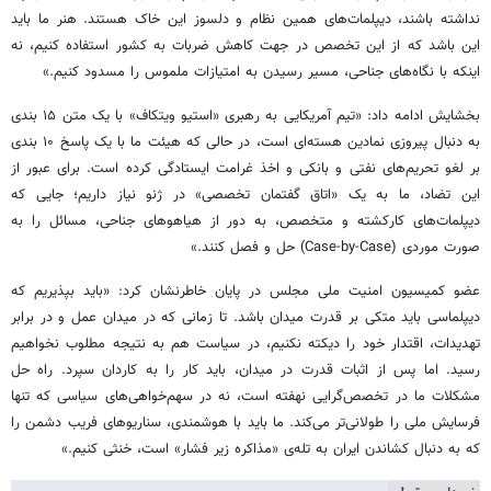
نداشته باشند، دیپلمات‌های همین نظام و دلسوز این خاک هستند. هنر ما باید
این باشد که از این تخصص در جهت کاهش ضربات به کشور استفاده کنیم، نه
اینکه با نگاه‌های جناحی، مسیر رسیدن به امتیازات ملموس را مسدود کنیم.»
بخشایش ادامه داد: «تیم آمریکایی به رهبری «استیو ویتکاف» با یک متن ۱۵ بندی
به دنبال پیروزی نمادین هسته‌ای است، در حالی که هیئت ما با یک پاسخ ۱۰ بندی
بر لغو تحریم‌های نفتی و بانکی و اخذ غرامت ایستادگی کرده است. برای عبور از
این تضاد، ما به یک «اتاق گفتمان تخصصی» در ژنو نیاز داریم؛ جایی که
دیپلمات‌های کارکشته و متخصص، به دور از هیاهوهای جناحی، مسائل را به
صورت موردی (Case-by-Case) حل و فصل کنند.»
عضو کمیسیون امنیت ملی مجلس در پایان خاطرنشان کرد: «باید بپذیریم که
دیپلماسی باید متکی بر قدرت میدان باشد. تا زمانی که در میدان عمل و در برابر
تهدیدات، اقتدار خود را دیکته نکنیم، در سیاست هم به نتیجه مطلوب نخواهیم
رسید. اما پس از اثبات قدرت در میدان، باید کار را به کاردان سپرد. راه حل
مشکلات ما در تخصص‌گرایی نهفته است، نه در سهم‌خواهی‌های سیاسی که تنها
فرسایش ملی را طولانی‌تر می‌کند. ما باید با هوشمندی، سناریوهای فریب دشمن را
که به دنبال کشاندن ایران به تله‌ی «مذاکره زیر فشار» است، خنثی کنیم.»