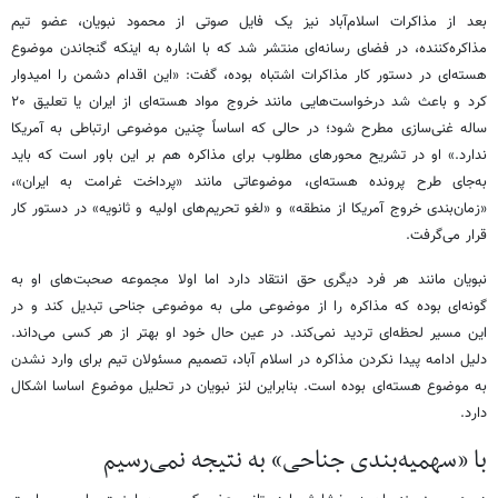
بعد از مذاکرات اسلام‌آباد نیز یک فایل صوتی از محمود نبویان، عضو تیم
مذاکره‌کننده، در فضای رسانه‌ای منتشر شد که با اشاره به اینکه گنجاندن موضوع
هسته‌ای در دستور کار مذاکرات اشتباه بوده، گفت: «این اقدام دشمن را امیدوار
کرد و باعث شد درخواست‌هایی مانند خروج مواد هسته‌ای از ایران یا تعلیق ۲۰
ساله غنی‌سازی مطرح شود؛ در حالی که اساساً چنین موضوعی ارتباطی به آمریکا
ندارد.» او در تشریح محورهای مطلوب برای مذاکره هم بر این باور است که باید
به‌جای طرح پرونده هسته‌ای، موضوعاتی مانند «پرداخت غرامت به ایران»،
«زمان‌بندی خروج آمریکا از منطقه» و «لغو تحریم‌های اولیه و ثانویه» در دستور کار
قرار می‌گرفت.
نبویان مانند هر فرد دیگری حق انتقاد دارد اما اولا مجموعه صحبت‌های او به
گونه‌ای بوده که مذاکره را از موضوعی ملی به موضوعی جناحی تبدیل کند و در
این مسیر لحظه‌ای تردید نمی‌کند. در عین حال خود او بهتر از هر کسی می‌داند.
دلیل ادامه پیدا نکردن مذاکره در اسلام آباد، تصمیم مسئولان تیم برای وارد نشدن
به موضوع هسته‌ای بوده است. بنابراین لنز نبویان در تحلیل موضوع اساسا اشکال
دارد.
با «سهمیه‌بندی جناحی» به نتیجه نمی‌رسیم