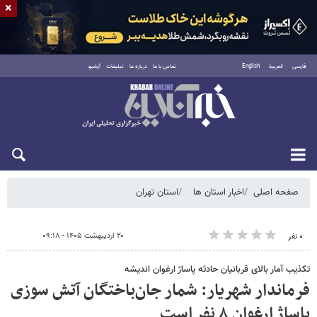
×
فارسی
العربية
English
تماس با ما
درباره ما
تبلیغات
آرشیو
شنبه ۱۷ مرداد ۱۴۰۵
صفحه اصلی
اخبار استان ها
استان تهران
۲۰ اردیبهشت ۱۴۰۵ - ۰۹:۱۸
۰ نفر
تکذیب آمار بالای قربانیان حادثه پاساژ ارغوان اندیشه
فرماندار شهریار: شمار جان‌باختگان آتش سوزی
پاساژ ارغوان ۸ نفر است