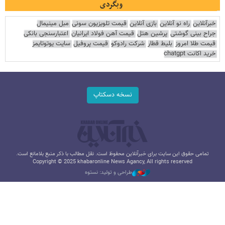
وبگردی
خبرآنلاین
راه نو آنلاین
بازی آنلاین
قیمت تلویزیون سونی
مبل مینیمال
جراح بینی گوشتی
پرشین هتل
قیمت آهن فولاد ایرانیان
اعتبارسنجی بانکی
قیمت طلا امروز
بلیط قطار
شرکت رادوکو
قیمت پروفیل
سایت یوتوتایمز
خرید اکانت chatgpt
نسخه دسکتاپ
تمامی حقوق این سایت برای خبرآنلاین محفوظ است. نقل مطالب با ذکر منبع بلامانع است.
Copyright © 2025 khabaronline News Agancy, All rights reserved
طراحی و تولید: نستوه