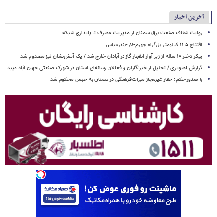
آخرین اخبار
روایت شفاف صنعت برق سمنان از مدیریت مصرف تا پایداری شبکه
افتتاح ۱۱.۵ کیلومتر بزرگراه جهرم-لار-بندرعباس
پیکر دختر ۱۰ ساله از زیر آوار انفجار گاز در آبادان خارج شد / یک آتش‌نشان نیز مصدوم شد
گزارش تصویری / تجلیل از خبرنگاران و فعالان رسانه‌ای استان در شهرک صنعتی جهان آباد میبد
با صدور حکم؛ حفار غیرمجاز میراث‌فرهنگی در سمنان به حبس محکوم شد