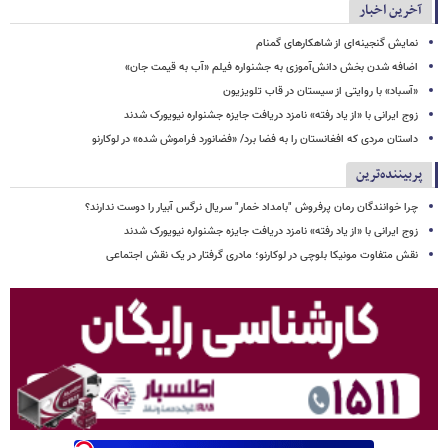
آخرین اخبار
نمایش گنجینه‌ای از شاهکارهای گمنام
اضافه شدن بخش دانش‌آموزی به جشنواره فیلم «آب به قیمت جان»
«آسباد» با روایتی از سیستان در قاب تلویزیون
زوج ایرانی با «از یاد رفته» نامزد دریافت جایزه جشنواره نیویورک شدند
داستان مردی که افغانستان را به فضا برد/ «فضانورد فراموش شده» در لوکارنو
پربیننده‌ترین
چرا خوانندگان رمان پرفروش "بامداد خمار" سریال نرگس آبیار را دوست ندارند؟
زوج ایرانی با «از یاد رفته» نامزد دریافت جایزه جشنواره نیویورک شدند
نقش متفاوت مونیکا بلوچی در لوکارنو؛ مادری گرفتار در یک نقش اجتماعی