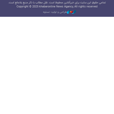
تمامی حقوق این سایت برای خبرآنلاین محفوظ است. نقل مطالب با ذکر منبع بلامانع است.
Copyright © 2025 khabaronline News Agancy, All rights reserved
طراحی و تولید: نستوه