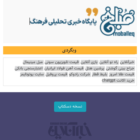
وبگردی
خبرآنلاین
راه نو آنلاین
بازی آنلاین
قیمت تلویزیون سونی
مبل مینیمال
جراح بینی گوشتی
پرشین هتل
قیمت آهن فولاد ایرانیان
اعتبارسنجی بانکی
قیمت طلا امروز
بلیط قطار
شرکت رادوکو
قیمت پروفیل
سایت یوتوتایمز
خرید اکانت chatgpt
نسخه دسکتاپ