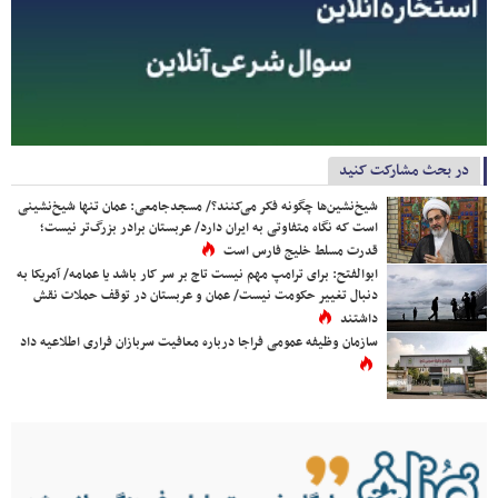
در بحث مشارکت کنید
شیخ‌نشین‌ها چگونه فکر می‌کنند؟/ مسجدجامعی: عمان تنها شیخ‌نشینی
است که نگاه متفاوتی به ایران دارد/ عربستان برادر بزرگ‌تر نیست؛
قدرت مسلط خلیج فارس است
ابوالفتح: برای ترامپ مهم نیست تاج بر سر کار باشد یا عمامه/ آمریکا به
دنبال تغییر حکومت نیست/ عمان و عربستان در توقف حملات نقش
داشتند
سازمان وظیفه عمومی فراجا درباره معافیت سربازان فراری اطلاعیه داد