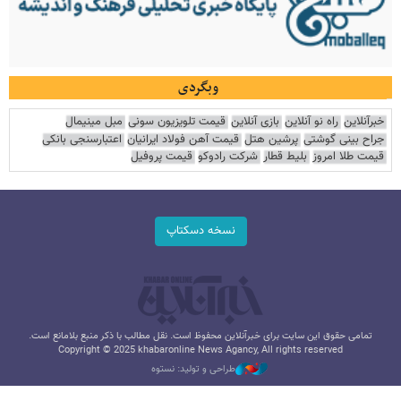
وبگردی
خبرآنلاین
راه نو آنلاین
بازی آنلاین
قیمت تلویزیون سونی
مبل مینیمال
جراح بینی گوشتی
پرشین هتل
قیمت آهن فولاد ایرانیان
اعتبارسنجی بانکی
قیمت طلا امروز
بلیط قطار
شرکت رادوکو
قیمت پروفیل
نسخه دسکتاپ
تمامی حقوق این سایت برای خبرآنلاین محفوظ است. نقل مطالب با ذکر منبع بلامانع است.
Copyright © 2025 khabaronline News Agancy, All rights reserved
طراحی و تولید: نستوه