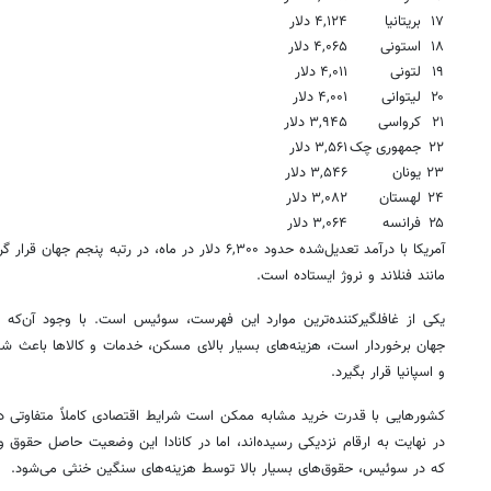
۱۷
بریتانیا
۴,۱۲۴ دلار
۱۸
استونی
۴,۰۶۵ دلار
۱۹
لتونی
۴,۰۱۱ دلار
۲۰
لیتوانی
۴,۰۰۱ دلار
۲۱
کرواسی
۳,۹۴۵ دلار
۲۲
جمهوری چک
۳,۵۶۱ دلار
۲۳
یونان
۳,۵۴۶ دلار
۲۴
لهستان
۳,۰۸۲ دلار
۲۵
فرانسه
۳,۰۶۴ دلار
آمریکا با درآمد تعدیل‌شده حدود ۶,۳۰۰ دلار در ماه، در رتب
مانند فنلاند و نروژ ایستاده است.
یکی از غافلگیرکننده‌ترین موارد این فهرست، سوئیس است. با وجود آن‌که 
جهان برخوردار است، هزینه‌های بسیار بالای مسکن، خدمات و کالاها باعث شده 
و اسپانیا قرار بگیرد.
کشورهایی با قدرت خرید مشابه ممکن است شرایط اقتصادی کاملاً متفاوتی داش
در نهایت به ارقام نزدیکی رسیده‌اند، اما در کانادا این وضعیت حاصل حقوق و
که در سوئیس، حقوق‌های بسیار بالا توسط هزینه‌های سنگین خنثی می‌شود.