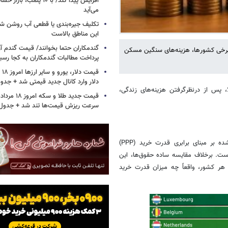
افزایش پیدا کند/ با ۱۰ پلمب
می‌آید
تکلیف جیره‌بندی یا قطعی آب روشن ش
این مناطق بالاست
گندمکاران حتما بخوانند/ قیمت گندم آز
 برخی کشورها، هزینه‌های سنگین مسکن
پرداخت مطالبات گندمکاران به کجا رسی
دلار وارد کانال جدید قیمتی شد + جدو
، پس از درنظرگرفتن هزینه‌های زندگی،
سرعت ریزش قیمت‌ها تند شد + جدول
برنا نوشت: این نمودار کشورها را بر اساس میانگین درآمد ماهانه تعدیل‌شده بر مبنای برابری قدرت خرید (PPP)
 است. برخلاف مقایسه ساده حقوق‌ها، این
 هر کشور، واقعاً چه میزان قدرت خرید