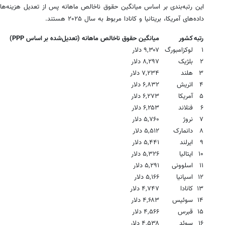
داده‌های آمریکا، بریتانیا و کانادا مربوط به سال ۲۰۲۵ هستند.
رتبه
کشور
میانگین حقوق ناخالص ماهانه (تعدیل‌شده بر اساس PPP)
۱
لوکزامبورگ
۹,۳۰۷ دلار
۲
بلژیک
۸,۲۹۷ دلار
۳
هلند
۷,۲۳۴ دلار
۴
اتریش
۶,۸۳۲ دلار
۵
آمریکا
۶,۲۷۳ دلار
۶
فنلاند
۶,۲۵۳ دلار
۷
نروژ
۵,۷۶۰ دلار
۸
دانمارک
۵,۵۱۲ دلار
۹
ایرلند
۵,۴۴۱ دلار
۱۰
ایتالیا
۵,۳۲۶ دلار
۱۱
اسلوونی
۵,۲۹۱ دلار
۱۲
اسپانیا
۵,۱۶۶ دلار
۱۳
کانادا
۴,۷۴۷ دلار
۱۴
سوئیس
۴,۶۸۳ دلار
۱۵
قبرس
۴,۵۶۶ دلار
۱۶
سوئد
۴,۵۳۸ دلار