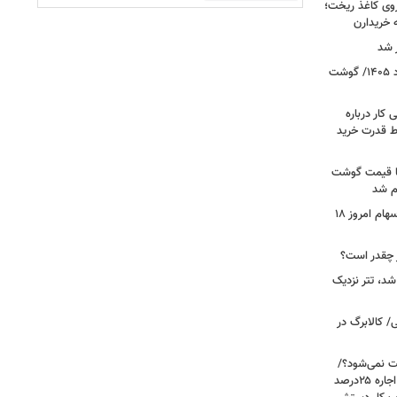
روی کاغذ ریخت؛
ه خریدارن
 شد
قیمت جدید گوشت قرمز امروز ۱۸ مرداد ۱۴۰۵/ گوشت
کار درباره
ط قدرت خرید
ن شد، اما قیمت گوشت
ام شد
صعود بورس به قله جدید/تحلیل بازار سهام امروز ۱۸
شد، تتر نزدیک
/ کالابرگ در
رعایت نمی‌شود؟/
مالک می‌گوید تورم ۶۰درصد است، چرا اجاره ۲۵درصد