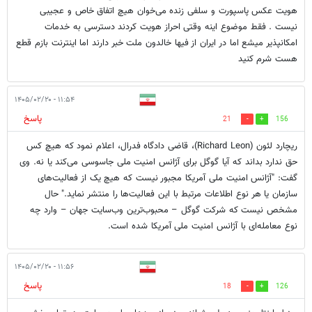
هویت عکس پاسپورت و سلفی زنده می‌خوان هیچ اتفاق خاص و عجیبی
نیست . فقط موضوع اینه وقتی احراز هویت کردند دسترسی به خدمات
امکانپذیر میشع اما در ایران از فیها خالدون ملت خبر دارند اما اینترنت بازم قطع
هست شرم کنید
۱۱:۵۴ - ۱۴۰۵/۰۲/۲۰
پاسخ
21
156
ریچارد لئون (Richard Leon)، قاضی دادگاه فدرال، اعلام نمود که هیچ کس
حق ندارد بداند که آیا گوگل برای آژانس امنیت ملی جاسوسی می‌کند یا نه. وی
گفت: "آژانس امنیت ملی آمریکا مجبور نیست که هیچ یک از فعالیت‌های
سازمان یا هر نوع اطلاعات مرتبط با این فعالیت‌‌ها را منتشر نماید." حال
مشخص نیست که شرکت گوگل – محبوب‌ترین وب‌سایت جهان – وارد چه
نوع معامله‌ای با آژانس امنیت ملی آمریکا شده است.
۱۱:۵۶ - ۱۴۰۵/۰۲/۲۰
پاسخ
18
126