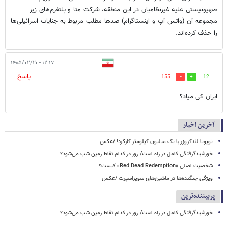
صهیونیستی علیه غیرنظامیان در این منطقه، شرکت متا و پلتفرم‌های زیر
مجموعه آن (واتس آپ و اینستاگرام) صدها مطلب مربوط به جنایات اسرائیلی‌ها
را حذف کرده‌اند.
۱۲:۱۷ - ۱۴۰۵/۰۲/۲۰
پاسخ
155
12
ایران کی میاد؟
آخرین اخبار
تویوتا لندکروزر با یک میلیون کیلومتر کارکرد! /عکس
خورشیدگرفتگی کامل در راه است/ روز در کدام نقاط زمین شب می‌شود؟
شخصیت اصلی «Red Dead Redemption» کیست؟
ویژگی جنگنده‌ها در ماشین‌های سوپراسپرت /عکس
پربیننده‌ترین
خورشیدگرفتگی کامل در راه است/ روز در کدام نقاط زمین شب می‌شود؟