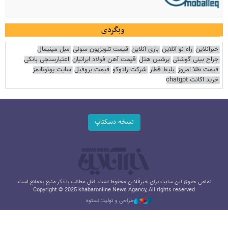
وبگردی
خبرآنلاین
راه نو آنلاین
بازی آنلاین
قیمت تلویزیون سونی
مبل مینیمال
جراح بینی گوشتی
پرشین هتل
قیمت آهن فولاد ایرانیان
اعتبارسنجی بانکی
قیمت طلا امروز
بلیط قطار
شرکت رادوکو
قیمت پروفیل
سایت یوتوتایمز
خرید اکانت chatgpt
نسخه دسکتاپ
تمامی حقوق این سایت برای خبرآنلاین محفوظ است. نقل مطالب با ذکر منبع بلامانع است.
Copyright © 2025 khabaronline News Agancy, All rights reserved
طراحی و تولید: نستوه