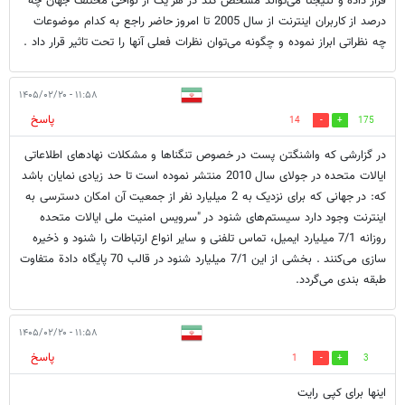
قرار داده و نتیجتاً می‌تواند مشخص کند در هر یک از نواحی مختلف جهان چه
درصد از کاربران اینترنت از سال 2005 تا امروز حاضر راجع به کدام موضوعات
چه نظراتی ابراز نموده و چگونه می‌توان نظرات فعلی آنها را تحت تاثیر قرار داد .
۱۱:۵۸ - ۱۴۰۵/۰۲/۲۰
پاسخ
14
175
در گزارشی که واشنگتن پست در خصوص تنگنا‌ها و مشکلات نهادهای اطلاعاتی
ایالات متحده در جولای سال 2010 منتشر نموده است تا حد زیادی نمایان باشد
که: در جهانی که برای نزدیک به 2 میلیارد نفر از جمعیت آن امکان دسترسی به
اینترنت وجود دارد سیستم‌های شنود در "سرویس امنیت ملی ایالات متحده
روزانه 7/1 میلیارد ایمیل، تماس تلفنی و سایر انواع ارتباطات را شنود و ذخیره
سازی می‌کنند . بخشی از این 7/1 میلیارد شنود در قالب 70 پایگاه دادة متفاوت
طبقه بندی می‌گردد.
۱۱:۵۸ - ۱۴۰۵/۰۲/۲۰
پاسخ
1
3
اینها برای کپی رایت