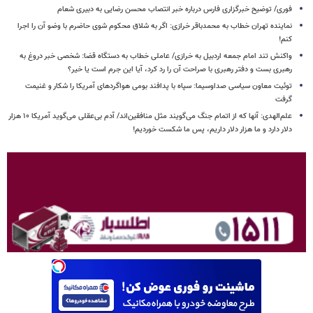
فوری/ توضیح خبرگزاری فارس درباره خبر انتصاب محسن رضایی به دبیری شعام
نماینده تهران خطاب به محمدباقر خرازی: اگر به شلاق محکوم شوی حاضرم با وضو آن را اجرا
کنم!
واکنش تند امام جمعه اردبیل به خرازی/ عاملی خطاب به دستگاه قضا: شخصی خبر دروغ به
رهبری بست و دفتر رهبری با صراحت آن را رد کرد، آیا این جرم است یا خیر؟
توئیت معاون سیاسی صداوسیما: سپاه با پدافند بومی هواگردهای آمریکا را شکار و غنیمت
گرفت
علم‌الهدی: آنها که از اتمام جنگ می‌گویند مثل منافقین‌اند/ آدم بی‌عقلی می‌گوید آمریکا ۱۰ هزار
دلار دارد و ما هزار دلار داریم، پس ما شکست خوردیم!