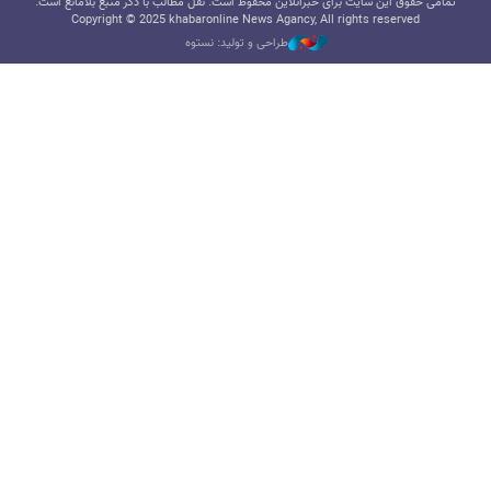
تمامی حقوق این سایت برای خبرآنلاین محفوظ است. نقل مطالب با ذکر منبع بلامانع است.
Copyright © 2025 khabaronline News Agancy, All rights reserved
طراحی و تولید: نستوه