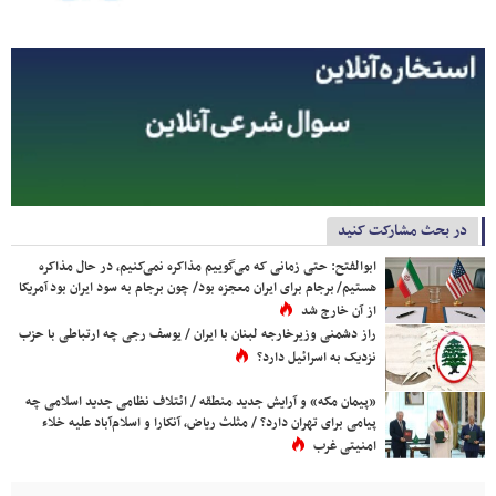
در بحث مشارکت کنید
ابوالفتح: حتی زمانی که می‌گوییم مذاکره نمی‌کنیم، در حال مذاکره
هستیم/ برجام برای ایران معجزه بود/ چون برجام به سود ایران بود آمریکا
از آن خارج شد
راز دشمنی وزیرخارجه لبنان با ایران / یوسف رجی چه ارتباطی با حزب
نزدیک به اسرائیل دارد؟
«پیمان مکه» و آرایش جدید منطقه / ائتلاف نظامی جدید اسلامی چه
پیامی برای تهران دارد؟ / مثلث ریاض، آنکارا و اسلام‌آباد علیه خلاء
امنیتی غرب