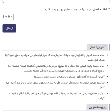
*
لطفا حاصل عبارت را در جعبه متن روبرو وارد کنید
8 + 9 =
ارسال
آخرین اخبار
امام‌ جمعه اهواز: با افزایش برد موشک هایمان به ۱۵ هزار کیلومتر می خواهیم عمق آمریکا را
هدف قرار دهیم
امام جمعه پاوه: فضای «نه جنگ و نه صلح» مردم را در بلاتکلیفی گذاشته است/ دشمنان با
ترویج فساد و منکرات در پی تضعیف باورهای دینی و اخلاقی جامعه هستند
آخرین قسمت از گفت‌وگوی مسعود پزشکیان امشب پخش می‌شود
نماینده تهران خطاب به محمدباقر خرازی: اگر به شلاق محکوم شوی حاضرم با وضو آن را اجرا
کنم!
توئیت معاون سیاسی صداوسیما: سپاه با پدافند بومی هواگردهای آمریکا را شکار و غنیمت
گرفت
پربیننده‌ترین