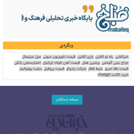
وبگردی
خبرآنلاین
راه نو آنلاین
بازی آنلاین
قیمت تلویزیون سونی
مبل مینیمال
جراح بینی گوشتی
پرشین هتل
قیمت آهن فولاد ایرانیان
اعتبارسنجی بانکی
قیمت طلا امروز
بلیط قطار
شرکت رادوکو
قیمت پروفیل
سایت یوتوتایمز
خرید اکانت chatgpt
نسخه دسکتاپ