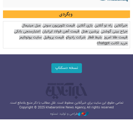
وبگردی
خبرآنلاین
راه نو آنلاین
بازی آنلاین
قیمت تلویزیون سونی
مبل مینیمال
جراح بینی گوشتی
پرشین هتل
قیمت آهن فولاد ایرانیان
اعتبارسنجی بانکی
قیمت طلا امروز
بلیط قطار
شرکت رادوکو
قیمت پروفیل
سایت یوتوتایمز
خرید اکانت chatgpt
نسخه دسکتاپ
تمامی حقوق این سایت برای خبرآنلاین محفوظ است. نقل مطالب با ذکر منبع بلامانع است.
Copyright © 2025 khabaronline News Agancy, All rights reserved
طراحی و تولید: نستوه