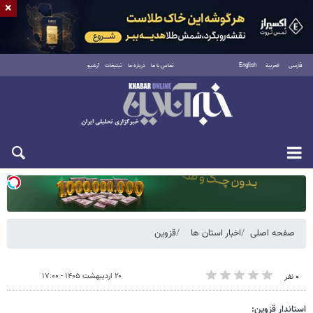
×
فارسی
العربية
English
تماس با ما
درباره ما
تبلیغات
آرشیو
یکشنبه ۱۸ مرداد ۱۴۰۵
صفحه اصلی
اخبار استان ها
قزوین
۲۰ اردیبهشت ۱۴۰۵ - ۱۷:۰۰
۰ نفر
استاندار قزوین: