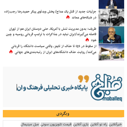
جزئیات جدید از قتل یک مداح/ پخش ویدئوی پیکر حمیدرضا رجب‌زاده
در شبکه‌های معاند
ظریف: بدون مدیریت تنش با آمریکا، حتی دوستان ایران هم از تهران
فاصله می‌گیرند/ایران نباید در مذاکرات با ترامپ قربانی روسیه و چین
شود
از سقوط در QS تا حذف از تایمز، وقتی سیاست دانشگاه را قربانی
می‌کند/ روایت حذف دانشگاه‌های ایران از رتبه‌بندی‌های جهانی
وبگردی
خبرآنلاین
راه نو آنلاین
بازی آنلاین
قیمت تلویزیون سونی
مبل مینیمال