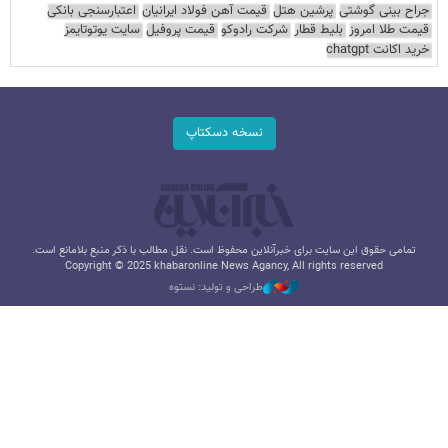
جراح بینی گوشتی
پرشین هتل
قیمت آهن فولاد ایرانیان
اعتبارسنجی بانکی
قیمت طلا امروز
بلیط قطار
شرکت رادوکو
قیمت پروفیل
سایت یوتوتایمز
خرید اکانت chatgpt
نسخه دسکتاپ
تمامی حقوق این سایت برای خبرآنلاین محفوظ است. نقل مطالب با ذکر منبع بلامانع است.
Copyright © 2025 khabaronline News Agancy, All rights reserved
طراحی و تولید: نستوه