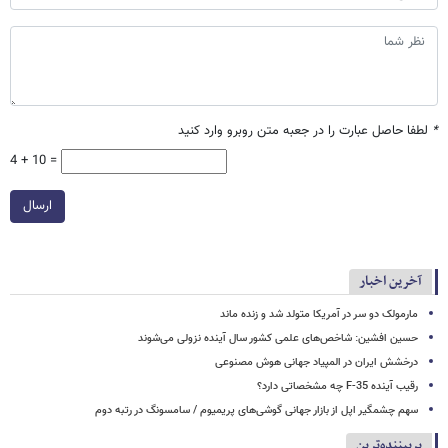
*
لطفا حاصل عبارت را در جعبه متن روبرو وارد کنید
4 + 10 =
ارسال
آخرین اخبار
مارمولک دو سر در آمریکا متولد شد و زنده ماند
حسین افشین: شاخص‌های علمی کشور سال آینده نزولی می‌شوند
درخشش ایران در المپیاد جهانی هوش مصنوعی
رقیب آینده F-35 چه مشخصاتی دارد؟
سهم چشمگیر اپل از بازار جهانی گوشی‌های پریمیوم / سامسونگ در رتبه دوم
پربیننده‌ترین