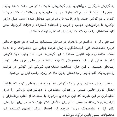
به گزارش خبرگزاری خبرآنلاین، بازار گوشی‌های هوشمند در می ۲۰۲۶ شاهد پدیده
عجیبی است؛ شرکت دریم که پیش‌تر در بازار جاروبرقی‌های رباتیک شناخته می‌شد،
اکنون با دو گوشی جدید وارد رقابت با برند ترامپ موبایل شده است. مدل «آرورا
لوکس» با طراحی‌های عجیب و غریب و استفاده گسترده از فلزات گران‌بها، سعی
دارد مخاطبانی را جذب کند که به دنبال نمادهای ثروت هستند.
علیرغم برگزاری مراسم پرزرق‌وبرق در سان‌فرانسیسکو، شرکت دریم هیچ جزییاتی
درباره مشخصات فنی، قیمت‌گذاری و زمان عرضه جهانی این محصولات ارائه نداده
است. منتقدان حوزه فناوری معتقدند این گوشی‌ها نیز مانند رقیب خود (گوشی
ترامپ)، بیش از آنکه محصولاتی کاربردی باشند، ابزارهایی برای جلب توجه
رسانه‌ای هستند. با این حال، مشاهده نسخه‌های فیزیکی این گوشی در مراسم
رونمایی، یک گام جلوتر از وعده‌های بدون کالا در پروژه ترامپ ارزیابی می‌شود.
علاوه بر مدل مجلل، دریم از یک گوشی «ماژولار» نیز رونمایی کرده که قابلیت
اتصال لوازم جانبی مبتنی بر هوش مصنوعی و دوربین‌های ورزشی را دارد.
تحلیلگران بر این باورند که این برندهای تازه‌وارد با استفاده از القاب پرطمطراق و
طراحی‌های خیره‌کننده، سعی در جبران خلأهای تکنولوژیک خود در برابر غول‌هایی
نظیر اپل و سامسونگ دارند، هرچند که احتمال عرضه تجاری گسترده این
محصولات بسیار پایین برآورد می‌شود.