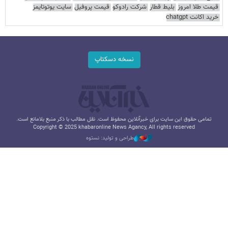
قیمت طلا امروز
بلیط قطار
شرکت رادوکو
قیمت پروفیل
سایت یوتوتایمز
خرید اکانت chatgpt
نسخه دسکتاپ
تمامی حقوق این سایت برای خبرآنلاین محفوظ است. نقل مطالب با ذکر منبع بلامانع است.
Copyright © 2025 khabaronline News Agancy, All rights reserved
طراحی و تولید: نستوه