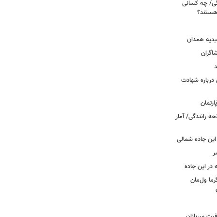
ی/ چه کسانی
 هستند؟
یدیه همدان
شاگران
د
درباره شهادت
ه رانندگی/ آمار
این جاده شمالی
ر
ما ول‌مان
فیت سربازان