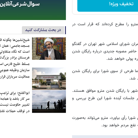
تخفیف ویژه!
رو را مطرح کرده‌اند که قرار است در
در بحث مشارکت کنید
شیخ‌نشین‌ها چگونه فک
ن شورای اسلامی شهر تهران در گفتگو
مسجدجامعی: عمان تن
ل حاضر مصوبه جدیدی درباره رایگان شدن
است که نگاه متفاوتی 
عربستان برادر بزرگ‌
اره پولی خواهد شد.
مسلط خلیج فارس ا
سازمان وظیفه عمومی 
ما طرحی از سوی شورا برای رایگان شدن
معافیت سربازان فراری
 شد.
شهر با رایگان شدن مترو موافق هستند.
ابوالفتح: برای ترامپ
ر جلسات آینده شورا این طرح بررسی و
سر کار باشد یا عمامه/
تغییر حکومت نیست/ 
در توقف حملات نقش
را رأی بیاورد، مترو می‌تواند به‌صورت
 نفع مردم خواهد بود.