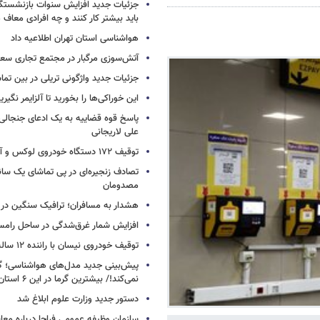
جزئیات جدید افزایش سنوات بازنشستگ
باید بیشتر کار کنند و چه افرادی معاف
هواشناسی استان تهران اطلاعیه داد
آتش‌سوزی مرگبار در مجتمع تجاری سع
جزئیات جدید واژگونی تریلی در بین تما
این خوراکی‌ها را بخورید تا آلزایمر نگیری
پاسخ قوه قضاییه به یک ادعای جنجالی 
علی لاریجانی
توقیف ۱۷۲ دستگاه خودروی لوکس و آپارتمان
تصادف زنجیره‌ای در پی تماشای یک سانح
مصدومان
هشدار به مسافران؛ ترافیک سنگین در 
افزایش شمار غرق‌شدگی در ساحل رامس
توقیف خودروی نیسان با راننده ۱۲ ساله در این جاده
پیش‌بینی جدید مدل‌های هواشناسی؛ گر
نمی‌کند!/ بیشترین گرما در این ۶ استان
دستور جدید وزارت علوم ابلاغ شد
سازمان وظیفه عمومی فراجا درباره معا