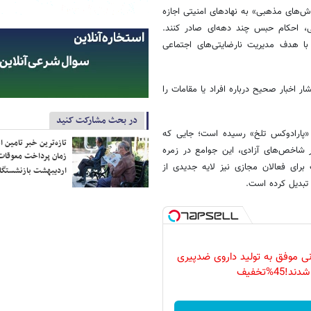
‌های مذهبی» به نهادهای امنیتی اجازه
ی، احکام حبس چند دهه‌ای صادر کنند.
وئنسرها با هدف مدیریت نارضایتی‌های اجتماعی
اخبار صحیح درباره افراد یا مقامات را
در بحث مشارکت کنید
«پارادوکس تلخ» رسیده است؛ جایی که
تازه‌ترین خبر تامین 
 نظر شاخص‌های آزادی، این جوامع در زمره
زمان پرداخت معوقات
رای فعالان مجازی نیز لایه جدیدی از
اردیبهشت بازنشستگا
 تبدیل کرده است.
نی موفق به تولید داروی ضدپیری
شدند!45%تخفیف