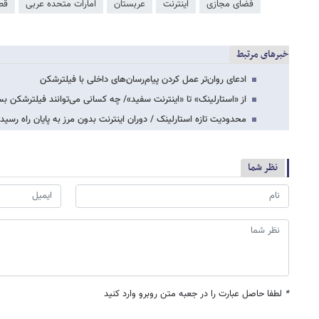
فضای مجازی
اینترنت
عربستان
امارات متحده عربی
قط
خبرهای مرتبط
ادعای روان‌تر عمل کردن پیام‌رسان‌های داخلی با فیلترشکن
از «استارلینک» تا «اینترنت سفید»/ چه کسانی می‌توانند فیلترشکن بس
محدودیت تازه استارلینک / دوران اینترنت بدون مرز به پایان راه رسی
نظر شما
*
لطفا حاصل عبارت را در جعبه متن روبرو وارد کنید