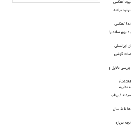
اسپرت /عکس
ولید تراشه
دند؟ /عکس
 بوق ساده یا
 / «Caviar» مشخصات گوشی
بررسی دلایل و
ینترنت/
 نداریم
یدند / پرتاب
اینترنت در تسخیر ربات‌ها / ترافیک بات‌ها تا ۵ سال
آنچه درباره