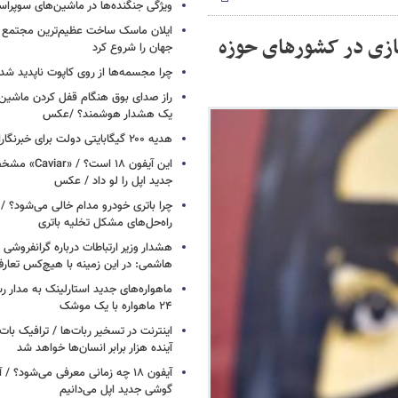
ویژگی جنگنده‌ها در ماشین‌های سوپر
ایلان ماسک ساخت عظیم‌ترین مجتمع ت
ازی در کشورهای حوزه
جهان را شروع کرد
چرا مجسمه‌ها از روی کاپوت‌ ناپدید ش
راز صدای بوق هنگام قفل کردن ماشین /
یک هشدار هوشمند؟ /عکس
هدیه ۲۰۰ گیگابایتی دولت برای خبرنگاران ایرانسلی
این آیفون ۱۸ است؟
جدید اپل را لو داد / عکس
چرا باتری خودرو مدام خالی می‌شود؟ / 
راه‌حل‌های مشکل تخلیه باتری
هشدار وزیر ارتباطات درباره گرانفروشی ا
هاشمی: در این زمینه با هیچ‌کس تعارف
ماهواره‌های جدید استارلینک به مدار رس
۲۴ ماهواره با یک موشک
آینده هزار برابر انسان‌ها خواهد شد
آیفون ۱۸ چه زمانی معرفی می‌شود؟ / 
گوشی جدید اپل می‌دانیم