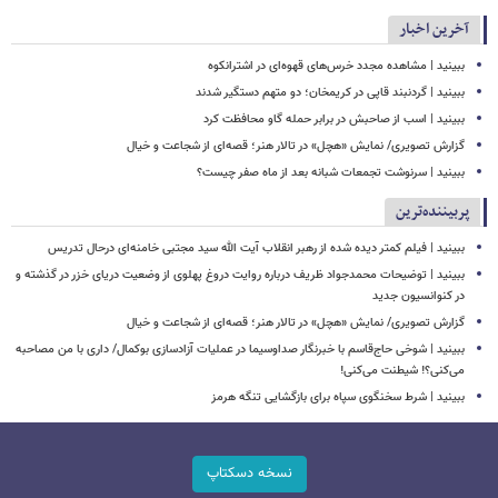
آخرین اخبار
ببینید | مشاهده مجدد خرس‌های قهوه‌ای در اشترانکوه
ببینید | گردنبند قاپی در کریمخان؛ دو متهم دستگیر شدند
ببینید | اسب از صاحبش در برابر حمله گاو محافظت کرد
گزارش تصویری/ نمایش «هچل» در تالار هنر؛ قصه‌ای از شجاعت و خیال
ببینید | سرنوشت تجمعات شبانه بعد از ماه صفر چیست؟
پربیننده‌ترین
ببینید | فیلم کمتر دیده شده از رهبر انقلاب آیت الله سید مجتبی خامنه‌ای درحال تدریس
ببینید | توضیحات محمدجواد ظریف درباره روایت دروغ پهلوی از وضعیت دریای خزر در گذشته و
در کنوانسیون جدید
گزارش تصویری/ نمایش «هچل» در تالار هنر؛ قصه‌ای از شجاعت و خیال
ببینید | شوخی حاج‌قاسم با خبرنگار صداوسیما در عملیات آزادسازی بوکمال/ داری با من مصاحبه‌
می‌کنی؟! شیطنت می‌کنی!
ببینید | شرط سخنگوی سپاه برای بازگشایی تنگه هرمز
نسخه دسکتاپ