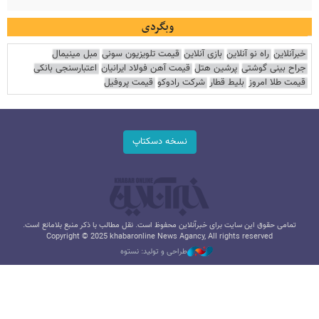
وبگردی
خبرآنلاین
راه نو آنلاین
بازی آنلاین
قیمت تلویزیون سونی
مبل مینیمال
جراح بینی گوشتی
پرشین هتل
قیمت آهن فولاد ایرانیان
اعتبارسنجی بانکی
قیمت طلا امروز
بلیط قطار
شرکت رادوکو
قیمت پروفیل
نسخه دسکتاپ
تمامی حقوق این سایت برای خبرآنلاین محفوظ است. نقل مطالب با ذکر منبع بلامانع است.
Copyright © 2025 khabaronline News Agancy, All rights reserved
طراحی و تولید: نستوه