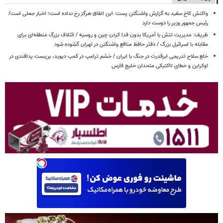
واکنش کاخ سفید به گزارش واشنگتن پست: این اتفاق هرگز رخ نداده است؛ اخبار جعلی است/
رئیس جمهور وزیر را دوست دارد
ظریف: مدیریت تنش با آمریکا بدون فدا کردن چین و روسیه / ائتلاف بزرگ منطقه‌ای برای
مقابله با اسرائیل بزرگ / دفتر حافظ منافع واشنگتن در تهران گشوده شود
خلع سلاح تدریجی ابرقدرت در جنگ با ایران / خشم ترامپ در کمپ دیوید، بن‌بست پدافندی در
اوکراین و خطای تاکتیکی متحدان خلیج فارس